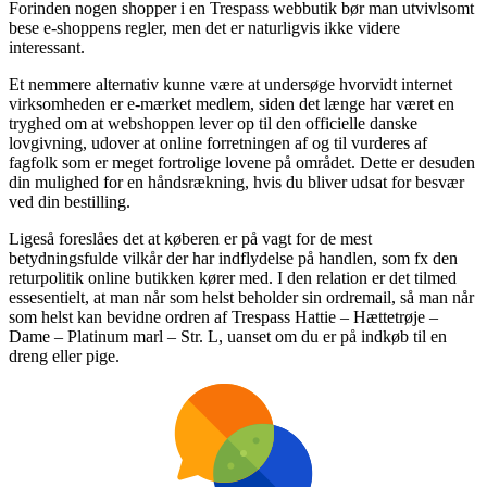
Forinden nogen shopper i en Trespass webbutik bør man utvivlsomt
bese e-shoppens regler, men det er naturligvis ikke videre
interessant.
Et nemmere alternativ kunne være at undersøge hvorvidt internet
virksomheden er e-mærket medlem, siden det længe har været en
tryghed om at webshoppen lever op til den officielle danske
lovgivning, udover at online forretningen af og til vurderes af
fagfolk som er meget fortrolige lovene på området. Dette er desuden
din mulighed for en håndsrækning, hvis du bliver udsat for besvær
ved din bestilling.
Ligeså foreslåes det at køberen er på vagt for de mest
betydningsfulde vilkår der har indflydelse på handlen, som fx den
returpolitik online butikken kører med. I den relation er det tilmed
essesentielt, at man når som helst beholder sin ordremail, så man når
som helst kan bevidne ordren af Trespass Hattie – Hættetrøje –
Dame – Platinum marl – Str. L, uanset om du er på indkøb til en
dreng eller pige.