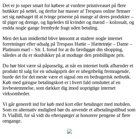
Det er jo super smart for købere at vurdere prisniveauet på flere
butikker på nettet, og derfor har masser af Trespass online firmaer
set sig nødsaget til at tvinge priserne på mange af deres produkter –
til piger og drenge, og ligeledes til kvinder og mænd – kolossalt, og
endda nogle gange frembyde fragt uden betaling.
Men det kan imidlertid blive lønsomt at studere nogle internet
forretninger efter udsalg på Trespass Hattie – Hættetrøje – Dame –
Platinum marl – Str. L forud for at du færdiggør din shopping,
således at du er skudsikker på at modtage den prisbilligste pris.
Du bør blot være så påpasselig, at når en internet butik afhænder et
produkt til salg for en udsalgspris der er ubegribelig fremragende,
burde det for det meste være et signal om en bedragerisk netbutik.
Køb med gængse betalingskort er i hvert fald omsluttet af en
lovbestemmelse, som dækker dig imod uoprigtige internet
virksomheder.
Vi går generelt ind for køb med kort eller betalinger med mobilen.
Som en alternativ mulighed bør du anvende et afbetalingstilbud som
fx ViaBill, for så vidt du efterspørger at honorere pengene af flere
omgange.