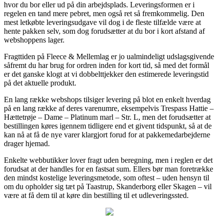
hvor du bor eller ud på din arbejdsplads. Leveringsformen er i
regelen en tand mere pebret, men også ret så fremkommelig. Den
mest letkøbte leveringsudgave vil dog i de fleste tilfælde være at
hente pakken selv, som dog forudsætter at du bor i kort afstand af
webshoppens lager.
Fragttiden på Fleece & Mellemlag er jo ualmindeligt udslagsgivende
såfremt du har brug for ordren inden for kort tid, så med det formål
er det ganske klogt at vi dobbelttjekker den estimerede leveringstid
på det aktuelle produkt.
En lang række webshops tilsiger levering på blot en enkelt hverdag
på en lang række af deres varenumre, eksempelvis Trespass Hattie –
Hættetrøje – Dame – Platinum marl – Str. L, men det forudsætter at
bestillingen køres igennem tidligere end et givent tidspunkt, så at de
kan nå at få de nye varer klargjort forud for at pakkemedarbejderne
drager hjemad.
Enkelte webbutikker lover fragt uden beregning, men i reglen er det
forudsat at der handles for en fastsat sum. Ellers bør man foretrække
den mindst kostelige leveringsmetode, som oftest – uden hensyn til
om du opholder sig tæt på Taastrup, Skanderborg eller Skagen – vil
være at få dem til at køre din bestilling til et udleveringssted.