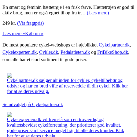
En smart og feminin hættetrøje i en frisk farve. Hættetrøjen er god til
aktiv brug, men er også egnet til og fra tr…
(Læs mere)
249
kr.
(Vis fragtpris)
Læs mere »
Køb nu »
De mest populære cykel-webshops er i øjeblikket
Cykelpartner.dk
,
Cykelexperten.dk
,
Cykler.dk
,
Pedalatleten.dk
og
FriBikeShop.dk
,
som alle har et stort sortiment til gode priser.
Cykelpartner.dk sælger alt inden for cykler, cykeltilbehør og
udstyr og har en bred vifte af reservedele til din cykel. Klik her
for at se deres udvalg.
Se udvalget på Cykelpartner.dk
Cykelexperten.dk vil fremstå som en troværdig og
kvalitetsbevidst cykelforretning, der prioriterer god kvalitet,
gode priser samt service meget højt til alle deres kunder. Klik
her for at se deres udvalg.