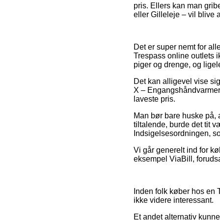
pris. Ellers kan man grib
eller Gilleleje – vil blive 
Det er super nemt for all
Trespass online outlets 
piger og drenge, og ligel
Det kan alligevel vise si
X – Engangshåndvarmere –
laveste pris.
Man bør bare huske på, at
tiltalende, burde det tit 
Indsigelsesordningen, so
Vi går generelt ind for k
eksempel ViaBill, forudsa
Inden folk køber hos en 
ikke videre interessant.
Et andet alternativ kunn