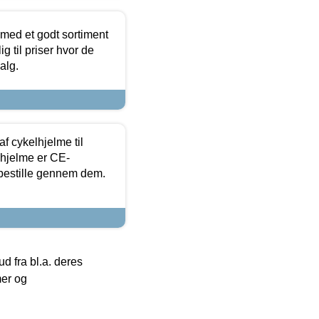
 med et godt sortiment
g til priser hvor de
alg.
f cykelhjelme til
lhjelme er CE-
 bestille gennem dem.
 fra bl.a. deres
mer og