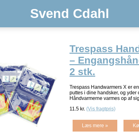
Svend Cdahl
Trespass Han
– Engangshån
2 stk.
Trespass Handwarmers X er e
puttes i dine handsker, og yder o
Håndvarmerne varmes op af s
11.5
kr.
(Vis fragtpris)
Læs mere »
Kø