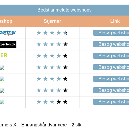
Bedst anmeldte webshops
bshop
Stjerner
Link
Besøg websh
Besøg websh
Besøg websh
Besøg websh
Besøg websh
Besøg websh
Besøg websh
mers X – Engangshåndvarmere – 2 stk.