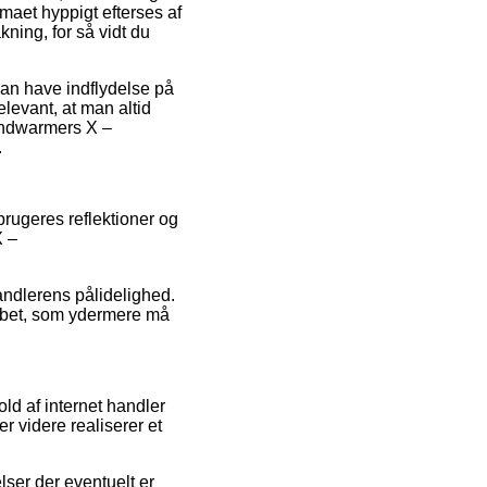
rmaet hyppigt efterses af
ning, for så vidt du
kan have indflydelse på
elevant, at man altid
Handwarmers X –
.
brugeres reflektioner og
X –
handlerens pålidelighed.
løbet, som ydermere må
ld af internet handler
r videre realiserer et
lser der eventuelt er