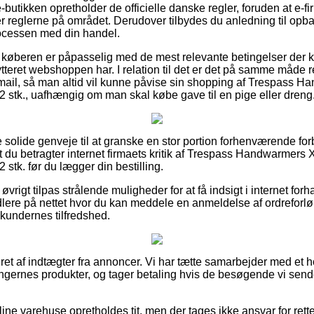
-butikken opretholder de officielle danske regler, foruden at e-fi
r reglerne på området. Derudover tilbydes du anledning til opbak
rocessen med din handel.
 at køberen er påpasselig med de mest relevante betingelser der 
bytteret webshoppen har. I relation til det er det på samme måde r
-mail, så man altid vil kunne påvise sin shopping af Trespass 
stk., uafhængig om man skal købe gave til en pige eller dreng
e solide genveje til at granske en stor portion forhenværende for
 at du betragter internet firmaets kritik af Trespass Handwarmers 
tk. før du lægger din bestilling.
øvrigt tilpas strålende muligheder for at få indsigt i internet for
dlere på nettet hvor du kan meddele en anmeldelse af ordrefor
 kundernes tilfredshed.
et af indtægter fra annoncer. Vi har tætte samarbejder med et ho
ningernes produkter, og tager betaling hvis de besøgende vi sende
ne varehuse opretholdes tit, men der tages ikke ansvar for rette