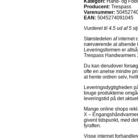
Kategori:
Hånd- og Fod
Producent:
Trespass
Varenummer:
5045274
EAN:
5045274091045
Vurderet til
4.5
ud af 5 st
Størstedelen af internet o
nærværende at afsende ti
Leveringsformen er altså
Trespass Handwarmers X
Du kan derudover forsøge 
ofte en anelse mindre pri
at hente ordren selv, hvil
Leveringsdygtigheden på 
bruge produkterne omgåen
leveringstid på det aktue
Mange online shops rek
X – Engangshåndvarmere –
givent tidspunkt, med det
fyraften.
Visse internet forhandler