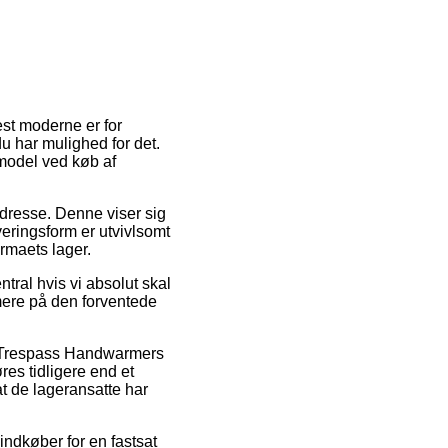
mest moderne er for
u har mulighed for det.
smodel ved køb af
 adresse. Denne viser sig
veringsform er utvivlsomt
irmaets lager.
ral hvis vi absolut skal
mere på den forventede
s Trespass Handwarmers
es tidligere end et
at de lageransatte har
indkøber for en fastsat