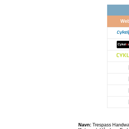
We
Navn:
Trespass Handwar