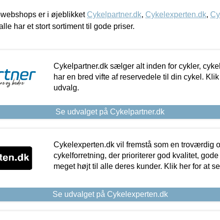
webshops er i øjeblikket
Cykelpartner.dk
,
Cykelexperten.dk
,
Cy
alle har et stort sortiment til gode priser.
Cykelpartner.dk sælger alt inden for cykler, cyke
har en bred vifte af reservedele til din cykel. Klik
udvalg.
Se udvalget på Cykelpartner.dk
Cykelexperten.dk vil fremstå som en troværdig o
cykelforretning, der prioriterer god kvalitet, god
meget højt til alle deres kunder. Klik her for at s
Se udvalget på Cykelexperten.dk