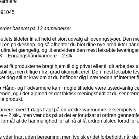
varmere
091045
jerner baseret på
12
anmeldelser
utlets tildeler til alt held et stort udvalg af leveringstyper. Den 
l en pakkeshop, og så afhenter du blot dine nye produkter når d
 ultra let gængelig, og tit endvidere den mest letkøbte levering
 – Engangshåndvarmere – 2 stk..
at få produkterne bragt hjem til dig privat eller til dit arbejdes
sbillig, men tillige i høj grad ukompliceret. Den mest letkøbte le
ket dog stiller krav om at du befinder dig i nærheden af internet f
Hånd- og Fodvarmere kan i nogle tilfælde være usædvanlig cent
de, og i det øjemed er det faktisk meningsfuldt at du ser nær
lle produkt.
lamerer med 1 dags fragt på en række varenumre, eksempelvi
 2 stk., men vær obs på at det er forudsat at ordren gennemfør
 formål at de har mulighed for at nå at få ordren afsted forud for 
e yder fragt uden beregning, men typisk er det forbeholdt når du 