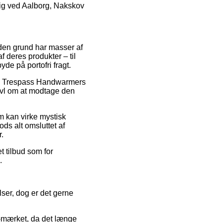
 sig ved Aalborg, Nakskov
 den grund har masser af
 deres produkter – til
de på portofri fragt.
g på Trespass Handwarmers
vivl om at modtage den
om kan virke mystisk
ods alt omsluttet af
.
t tilbud som for
.
ser, dog er det gerne
e-mærket, da det længe