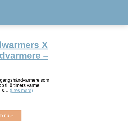
dwarmers X
dvarmere –
ngangshåndvarmere som
p til 8 timers varme.
ig s…
(Læs mere)
b nu »