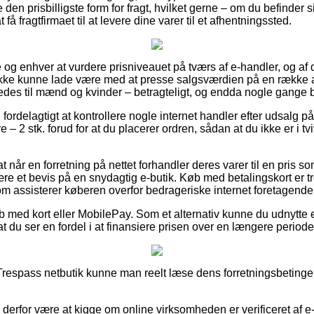
e den prisbilligste form for fragt, hvilket gerne – om du befinder
at få fragtfirmaet til at levere dine varer til et afhentningssted.
e og enhver at vurdere prisniveauet på tværs af e-handler, og af
ikke kunne lade være med at presse salgsværdien på en række af
edes til mænd og kvinder – betragteligt, og endda nogle gange by
g fordelagtigt at kontrollere nogle internet handler efter udsal
 2 stk. forud for at du placerer ordren, sådan at du ikke er i t
 når en forretning på nettet forhandler deres varer til en pris s
være et bevis på en snydagtig e-butik. Køb med betalingskort er tr
m assisterer køberen overfor bedrageriske internet foretagender
øb med kort eller MobilePay. Som et alternativ kunne du udnytte e
t du ser en fordel i at finansiere prisen over en længere periode
Trespass netbutik kunne man reelt læse dens forretningsbetingel
e derfor være at kigge om online virksomheden er verificeret af 