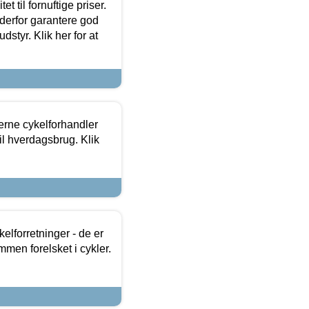
et til fornuftige priser.
 derfor garantere god
dstyr. Klik her for at
erne cykelforhandler
til hverdagsbrug. Klik
lforretninger - de er
mmen forelsket i cykler.