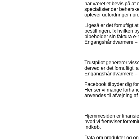
har været et bevis på at e
specialister der beherske
oplever udfordringer i p
Ligeså er det fornuftigt
bestillingen, fx hvilken 
bibeholder sin faktura e
Engangshåndvarmere – 2 
Trustpilot genererer viss
derved er det fornuftigt,
Engangshåndvarmere – 2 s
Facebook tilbyder dig for 
Her ser vi mange forhan
anvendes til afvejning af
Hjemmesiden er finansier
hvori vi fremviser forret
indkøb.
Data om produkter og onli