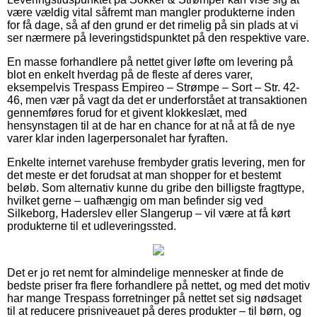
være vældig vital såfremt man mangler produkterne inden
for få dage, så af den grund er det rimelig på sin plads at vi
ser nærmere på leveringstidspunktet på den respektive vare.
En masse forhandlere på nettet giver løfte om levering på
blot en enkelt hverdag på de fleste af deres varer,
eksempelvis Trespass Empireo – Strømpe – Sort – Str. 42-
46, men vær på vagt da det er underforstået at transaktionen
gennemføres forud for et givent klokkeslæt, med
hensynstagen til at de har en chance for at nå at få de nye
varer klar inden lagerpersonalet har fyraften.
Enkelte internet varehuse frembyder gratis levering, men for
det meste er det forudsat at man shopper for et bestemt
beløb. Som alternativ kunne du gribe den billigste fragttype,
hvilket gerne – uafhængig om man befinder sig ved
Silkeborg, Haderslev eller Slangerup – vil være at få kørt
produkterne til et udleveringssted.
Det er jo ret nemt for almindelige mennesker at finde de
bedste priser fra flere forhandlere på nettet, og med det motiv
har mange Trespass forretninger på nettet set sig nødsaget
til at reducere prisniveauet på deres produkter – til børn, og