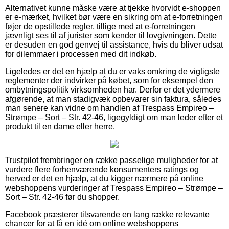
Alternativet kunne måske være at tjekke hvorvidt e-shoppen
er e-mærket, hvilket bør være en sikring om at e-forretningen
føjer de opstillede regler, tillige med at e-forretningen
jævnligt ses til af jurister som kender til lovgivningen. Dette
er desuden en god genvej til assistance, hvis du bliver udsat
for dilemmaer i processen med dit indkøb.
Ligeledes er det en hjælp at du er vaks omkring de vigtigste
reglementer der indvirker på købet, som for eksempel den
ombytningspolitik virksomheden har. Derfor er det ydermere
afgørende, at man stadigvæk opbevarer sin faktura, således
man senere kan vidne om handlen af Trespass Empireo –
Strømpe – Sort – Str. 42-46, ligegyldigt om man leder efter et
produkt til en dame eller herre.
Trustpilot frembringer en række passelige muligheder for at
vurdere flere forhenværende konsumenters ratings og
herved er det en hjælp, at du kigger nærmere på online
webshoppens vurderinger af Trespass Empireo – Strømpe –
Sort – Str. 42-46 før du shopper.
Facebook præsterer tilsvarende en lang række relevante
chancer for at få en idé om online webshoppens