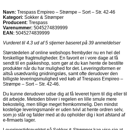
Navn:
Trespass Empireo – Strømpe – Sort – Str. 42-46
Kategori:
Sokker & Strømper
Producent:
Trespass
Varenummer:
5045274839999
EAN:
5045274839999
Vurderet til
4.3
ud af 5 stjerner baseret på
39
anmeldelser
Størstedelen af online webshops frembyder nu en hel del
forskellige fragtmuligheder. En favorit er i vore dage at få
sendt til en pakkeshop, som gør at du kan hente de bestilte
produkter når du har mulighed for det. Leveringsformen er
altså usædvanlig gnidningsløs, samt ofte derudover den
billigste leveringsmulighed ved køb af Trespass Empireo –
Strømpe – Sort – Str. 42-46.
Du kunne derudover udse dig at få leveret hjem til dig eller til
dit arbejde. Metoden bliver i regelen en lille smule mere
bekostelig, men tillige meget fremkommelig. Den mindst
kostelige leveringsmanér er uden tvivl at hente ordren selv,
som jo står og falder med at du opholder dig i kort afstand af
e-firmaets lager.
Leveringstidspunktet på Sokker & Strømper kan vise sig at