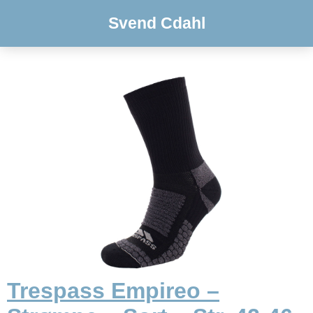
Svend Cdahl
Trespass Empireo –