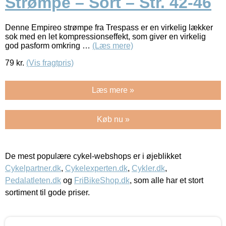
Strømpe – Sort – Str. 42-46
Denne Empireo strømpe fra Trespass er en virkelig lækker
sok med en let kompressionseffekt, som giver en virkelig
god pasform omkring …
(Læs mere)
79
kr.
(Vis fragtpris)
Læs mere »
Køb nu »
De mest populære cykel-webshops er i øjeblikket
Cykelpartner.dk
,
Cykelexperten.dk
,
Cykler.dk
,
Pedalatleten.dk
og
FriBikeShop.dk
, som alle har et stort
sortiment til gode priser.