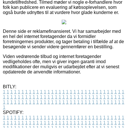
kundetilfredshed. Tilmed møder vi nogle e-forhandlere hvor
folk kan publicere en evaluering af købsoplevelsen, som
også burde udnyttes til at vurdere hvor glade kunderne er.
Denne side er reklamefinansieret. Vi har samarbejder med
en hel del internet foretagender da vi formidler
forretningernes produkter, og tager betaling i tilfælde af at de
besøgende vi sender videre gennemfører en bestilling.
Viden vedrørende tilbud og internet foretagender
vedligeholdes ofte, men vi giver ingen garanti imod
modifikationer der muligvis er udarbejdet efter at vi senest
opdaterede de anvendte informationer.
BITLY:
1
1
1
1
1
1
1
1
1
1
1
1
1
1
1
1
1
1
1
1
1
1
1
1
1
1
1
1
1
1
1
1
1
1
1
1
1
1
1
1
1
1
1
1
1
1
1
1
1
1
1
1
1
1
1
1
1
1
1
1
1
1
1
1
1
1
1
1
1
1
1
1
1
1
1
1
1
1
1
1
1
1
1
1
1
1
1
1
1
1
1
1
1
1
1
1
1
1
1
1
SPOTIFY:
1
1
1
1
1
1
1
1
1
1
1
1
1
1
1
1
1
1
1
1
1
1
1
1
1
1
1
1
1
1
1
1
1
1
1
1
1
1
1
1
1
1
1
1
1
1
1
1
1
1
1
1
1
1
1
1
1
1
1
1
1
1
1
1
1
1
1
1
1
1
1
1
1
1
1
1
1
1
1
1
1
1
1
1
1
1
1
1
1
1
1
1
1
1
1
1
1
1
1