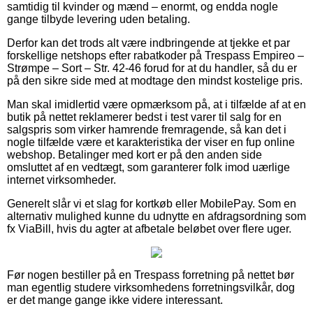
samtidig til kvinder og mænd – enormt, og endda nogle
gange tilbyde levering uden betaling.
Derfor kan det trods alt være indbringende at tjekke et par
forskellige netshops efter rabatkoder på Trespass Empireo –
Strømpe – Sort – Str. 42-46 forud for at du handler, så du er
på den sikre side med at modtage den mindst kostelige pris.
Man skal imidlertid være opmærksom på, at i tilfælde af at en
butik på nettet reklamerer bedst i test varer til salg for en
salgspris som virker hamrende fremragende, så kan det i
nogle tilfælde være et karakteristika der viser en fup online
webshop. Betalinger med kort er på den anden side
omsluttet af en vedtægt, som garanterer folk imod uærlige
internet virksomheder.
Generelt slår vi et slag for kortkøb eller MobilePay. Som en
alternativ mulighed kunne du udnytte en afdragsordning som
fx ViaBill, hvis du agter at afbetale beløbet over flere uger.
Før nogen bestiller på en Trespass forretning på nettet bør
man egentlig studere virksomhedens forretningsvilkår, dog
er det mange gange ikke videre interessant.