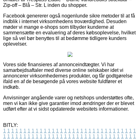
Zip-off – Blå – Str. L inden du shopper.
Facebook genererer også nogenlunde sikre metoder til at få
indblik i internet virksomhedens troværdighed. Desuden
møder vi mange e-shops som tilbyder kunderne at
sammensætte en evaluering af deres købsoplevelse, hvilket
lige så vel bør benyttes til at bedømme tidligere kunders
oplevelser.
Vores side finansieres af annonceindtægter. Vi har
samarbejdsaftaler med diverse online selskaber idet vi
annoncerer virksomhedernes produkter, og får godtgørelse
ifald en af de besøgende på vores website fuldfører et
indkøb.
Anvisninger angående varer og netshops understøttes ofte,
men vi kan ikke give garantier imod ændringer der er blevet
udført efter at vi sidst opdaterede websitets informationer.
BITLY:
1
1
1
1
1
1
1
1
1
1
1
1
1
1
1
1
1
1
1
1
1
1
1
1
1
1
1
1
1
1
1
1
1
1
1
1
1
1
1
1
1
1
1
1
1
1
1
1
1
1
1
1
1
1
1
1
1
1
1
1
1
1
1
1
1
1