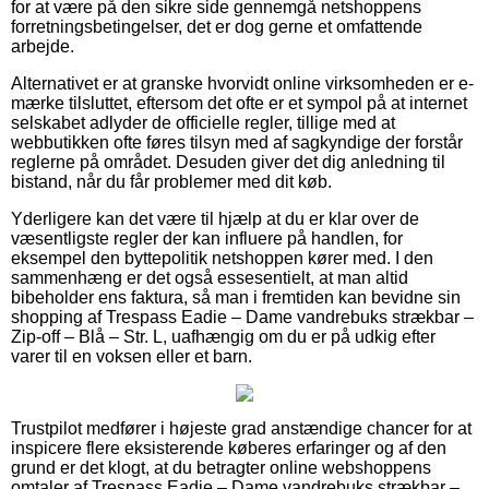
for at være på den sikre side gennemgå netshoppens
forretningsbetingelser, det er dog gerne et omfattende
arbejde.
Alternativet er at granske hvorvidt online virksomheden er e-
mærke tilsluttet, eftersom det ofte er et sympol på at internet
selskabet adlyder de officielle regler, tillige med at
webbutikken ofte føres tilsyn med af sagkyndige der forstår
reglerne på området. Desuden giver det dig anledning til
bistand, når du får problemer med dit køb.
Yderligere kan det være til hjælp at du er klar over de
væsentligste regler der kan influere på handlen, for
eksempel den byttepolitik netshoppen kører med. I den
sammenhæng er det også essesentielt, at man altid
bibeholder ens faktura, så man i fremtiden kan bevidne sin
shopping af Trespass Eadie – Dame vandrebuks strækbar –
Zip-off – Blå – Str. L, uafhængig om du er på udkig efter
varer til en voksen eller et barn.
Trustpilot medfører i højeste grad anstændige chancer for at
inspicere flere eksisterende køberes erfaringer og af den
grund er det klogt, at du betragter online webshoppens
omtaler af Trespass Eadie – Dame vandrebuks strækbar –