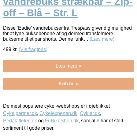
vandrebuks strækbar – Zip-
off – Blå – Str. L
Disse ‘Eadie’ vandrebukser fra Trespass giver dig mulighed
for at lyne buksebenene af og dermed transformere
bukserne til et par shorts. Denne funk…
(Læs mere)
499
kr.
(Vis fragtpris)
Læs mere »
Køb nu »
De mest populære cykel-webshops er i øjeblikket
Cykelpartner.dk
,
Cykelexperten.dk
,
Cykler.dk
,
Pedalatleten.dk
og
FriBikeShop.dk
, som alle har et stort
sortiment til gode priser.