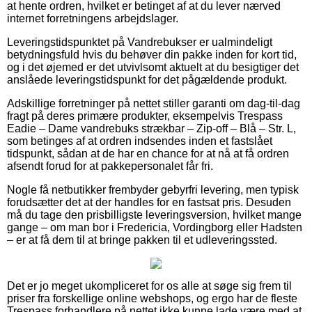
at hente ordren, hvilket er betinget af at du lever nærved
internet forretningens arbejdslager.
Leveringstidspunktet på Vandrebukser er ualmindeligt
betydningsfuld hvis du behøver din pakke inden for kort tid,
og i det øjemed er det utvivlsomt aktuelt at du besigtiger det
anslåede leveringstidspunkt for det pågældende produkt.
Adskillige forretninger på nettet stiller garanti om dag-til-dag
fragt på deres primære produkter, eksempelvis Trespass
Eadie – Dame vandrebuks strækbar – Zip-off – Blå – Str. L,
som betinges af at ordren indsendes inden et fastslået
tidspunkt, sådan at de har en chance for at nå at få ordren
afsendt forud for at pakkepersonalet får fri.
Nogle få netbutikker frembyder gebyrfri levering, men typisk
forudsætter det at der handles for en fastsat pris. Desuden
må du tage den prisbilligste leveringsversion, hvilket mange
gange – om man bor i Fredericia, Vordingborg eller Hadsten
– er at få dem til at bringe pakken til et udleveringssted.
Det er jo meget ukompliceret for os alle at søge sig frem til
priser fra forskellige online webshops, og ergo har de fleste
Trespass forhandlere på nettet ikke kunne lade være med at