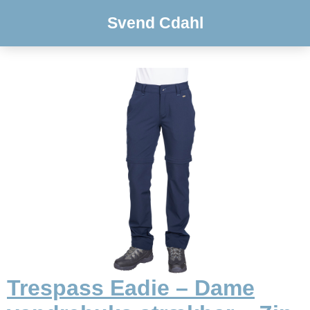
Svend Cdahl
Trespass Eadie – Dame