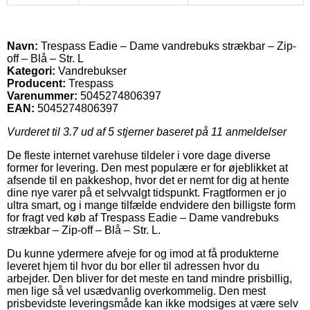
Navn:
Trespass Eadie – Dame vandrebuks strækbar – Zip-
off – Blå – Str. L
Kategori:
Vandrebukser
Producent:
Trespass
Varenummer:
5045274806397
EAN:
5045274806397
Vurderet til
3.7
ud af 5 stjerner baseret på
11
anmeldelser
De fleste internet varehuse tildeler i vore dage diverse
former for levering. Den mest populære er for øjeblikket at
afsende til en pakkeshop, hvor det er nemt for dig at hente
dine nye varer på et selvvalgt tidspunkt. Fragtformen er jo
ultra smart, og i mange tilfælde endvidere den billigste form
for fragt ved køb af Trespass Eadie – Dame vandrebuks
strækbar – Zip-off – Blå – Str. L.
Du kunne ydermere afveje for og imod at få produkterne
leveret hjem til hvor du bor eller til adressen hvor du
arbejder. Den bliver for det meste en tand mindre prisbillig,
men lige så vel usædvanlig overkommelig. Den mest
prisbevidste leveringsmåde kan ikke modsiges at være selv