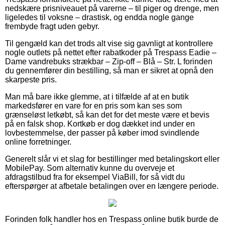
nedskære prisniveauet på varerne – til piger og drenge, men
ligeledes til voksne – drastisk, og endda nogle gange
frembyde fragt uden gebyr.
Til gengæld kan det trods alt vise sig gavnligt at kontrollere
nogle outlets på nettet efter rabatkoder på Trespass Eadie –
Dame vandrebuks strækbar – Zip-off – Blå – Str. L forinden
du gennemfører din bestilling, så man er sikret at opnå den
skarpeste pris.
Man må bare ikke glemme, at i tilfælde af at en butik
markedsfører en vare for en pris som kan ses som
grænseløst letkøbt, så kan det for det meste være et bevis
på en falsk shop. Kortkøb er dog dækket ind under en
lovbestemmelse, der passer på køber imod svindlende
online forretninger.
Generelt slår vi et slag for bestillinger med betalingskort eller
MobilePay. Som alternativ kunne du overveje et
afdragstilbud fra for eksempel ViaBill, for så vidt du
efterspørger at afbetale betalingen over en længere periode.
Forinden folk handler hos en Trespass online butik burde de