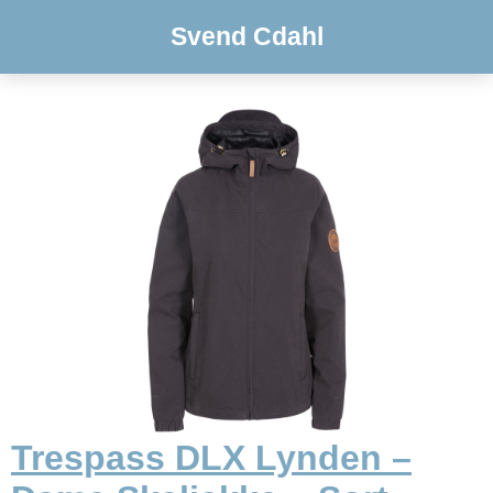
Svend Cdahl
Trespass DLX Lynden –