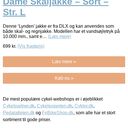
Dame Skaljakke – Sort –
Str. L
Denne ‘Lynden’ jakke er fra DLX og kan anvendes som
både skal- og regnjakke. Modellen har et vandsøjletryk på
10.000 mm., samt e…
(Læs mere)
699
kr.
(Vis fragtpris)
Læs mere »
Køb nu »
De mest populære cykel-webshops er i øjeblikket
Cykelpartner.dk
,
Cykelexperten.dk
,
Cykler.dk
,
Pedalatleten.dk
og
FriBikeShop.dk
, som alle har et stort
sortiment til gode priser.