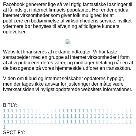
Facebook genererer lige så vel rigtig fantastiske løsninger til
at få indsigt i internet firmaets popularitet. Her er der endda
internet virksomheder som giver folk mulighed for at
publicere en bedømmelse af virksomhedens service, hvilket
ydermere bør benyttes til afvejning af tidligere kunders
oplevelser.
Websitet finansieres af reklameindtægter. Vi har faste
samarbejder med en gruppe af internet virksomheder i form
af at vi publicerer deres varer, og modtager betaling når en af
de besøgende på vores hjemmeside udfører en transaktion.
Viden om tilbud og internet selskaber opdateres hyppigt,
men der tages ikke ansvar for justeringer der måtte være
iværksat siden vi nyligst opdaterede websitets informationer.
BITLY:
1
1
1
1
1
1
1
1
1
1
1
1
1
1
1
1
1
1
1
1
1
1
1
1
1
1
1
1
1
1
1
1
1
1
1
1
1
1
1
1
1
1
1
1
1
1
1
1
1
1
1
1
1
1
1
1
1
1
1
1
1
1
1
1
1
1
1
1
1
1
1
1
1
1
1
1
1
1
1
1
1
1
1
1
1
1
1
1
1
1
1
1
1
1
1
1
1
1
1
1
SPOTIFY: