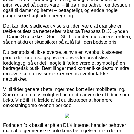
prisniveauet på deres varer – til børn og babyer, og desuden
også til damer og herrer – betragteligt, og endda nogle
gange sikre fragt uden beregning.
Det kan dog stadigvæk vise sig tiden værd at granske en
række outlets på nettet efter rabat på Trespass DLX Lynden
– Dame Skaljakke – Sort – Str. L forinden du placerer ordren,
sådan at du er skudsikker på at få fat i den bedste pris.
Du bør trods alt ikke overse, at hvis en webbutik afsætter
produkter for en salgspris der anses for urealistisk
fordelagtig, så er det i nogle tilfælde være et symbol på en
bedragerisk butik. Bestillinger med kort er ikke desto mindre
omfavnet af en lov, som skærmer os overfor falske
netbutikker.
Vi tilråder generelt betalinger med kort eller mobilbetaling.
Som en alternativ mulighed burde du anvende et tilbud som
f.eks. ViaBill, i tilfælde af at du tilstræber at honorere
omkostningerne over en periode.
Forinden folk bestiller på en DLX internet handler behøver
man altid gennemse e-butikkens betingelser, men det er