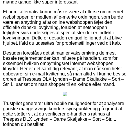
mange gange ikke super interessant.
Et nemt alternativ kunne måske være at efterse om internet
webshoppen er medlem af e-mærke ordningen, som burde
være en antydning af at online webshoppen føjer den
officielle danske lovgivning, foruden at netshoppen
lejlighedsvis undersøges af specialister der er indført i
lovgivningen. Dette er desuden en god lejlighed til at blive
hjulpet, ifald du udsættes for problemstillinger ved dit køb.
Desuden foreslåes det at man er vaks omkring de mest
basale reglementer der kan influere på handlen, som for
eksempel hvilken ombytningsret internet webshoppen
tilbyder. Her er det samtidig relevant, at man når som helst
opbevarer sin e-mail kvittering, så man altid vil kunne bevise
ordren af Trespass DLX Lynden – Dame Skaljakke – Sort –
Str. L, uanset om man shopper til en kvinde eller mand.
Trustpilot genererer ultra habile muligheder for at analysere
ganske mange øvrige kunders synspunkter og på grund af
dette støtter vi, at du verificerer e-handlens ratings af
Trespass DLX Lynden – Dame Skaljakke – Sort – Str. L
forinden du bestiller.