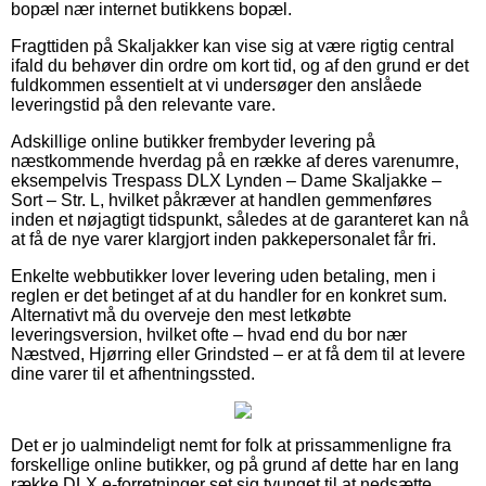
bopæl nær internet butikkens bopæl.
Fragttiden på Skaljakker kan vise sig at være rigtig central
ifald du behøver din ordre om kort tid, og af den grund er det
fuldkommen essentielt at vi undersøger den anslåede
leveringstid på den relevante vare.
Adskillige online butikker frembyder levering på
næstkommende hverdag på en række af deres varenumre,
eksempelvis Trespass DLX Lynden – Dame Skaljakke –
Sort – Str. L, hvilket påkræver at handlen gemmenføres
inden et nøjagtigt tidspunkt, således at de garanteret kan nå
at få de nye varer klargjort inden pakkepersonalet får fri.
Enkelte webbutikker lover levering uden betaling, men i
reglen er det betinget af at du handler for en konkret sum.
Alternativt må du overveje den mest letkøbte
leveringsversion, hvilket ofte – hvad end du bor nær
Næstved, Hjørring eller Grindsted – er at få dem til at levere
dine varer til et afhentningssted.
Det er jo ualmindeligt nemt for folk at prissammenligne fra
forskellige online butikker, og på grund af dette har en lang
række DLX e-forretninger set sig tvunget til at nedsætte