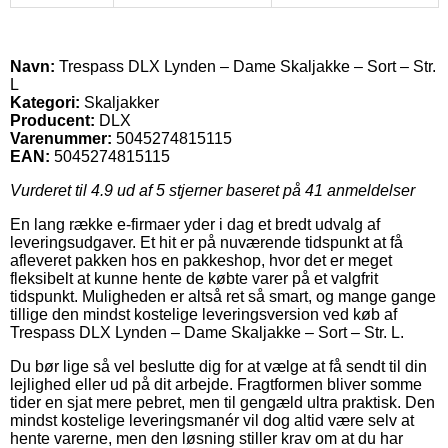
Navn:
Trespass DLX Lynden – Dame Skaljakke – Sort – Str.
L
Kategori:
Skaljakker
Producent:
DLX
Varenummer:
5045274815115
EAN:
5045274815115
Vurderet til
4.9
ud af 5 stjerner baseret på
41
anmeldelser
En lang række e-firmaer yder i dag et bredt udvalg af
leveringsudgaver. Et hit er på nuværende tidspunkt at få
afleveret pakken hos en pakkeshop, hvor det er meget
fleksibelt at kunne hente de købte varer på et valgfrit
tidspunkt. Muligheden er altså ret så smart, og mange gange
tillige den mindst kostelige leveringsversion ved køb af
Trespass DLX Lynden – Dame Skaljakke – Sort – Str. L.
Du bør lige så vel beslutte dig for at vælge at få sendt til din
lejlighed eller ud på dit arbejde. Fragtformen bliver somme
tider en sjat mere pebret, men til gengæld ultra praktisk. Den
mindst kostelige leveringsmanér vil dog altid være selv at
hente varerne, men den løsning stiller krav om at du har