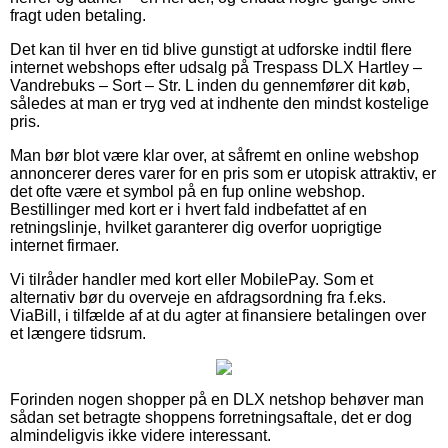
fragt uden betaling.
Det kan til hver en tid blive gunstigt at udforske indtil flere
internet webshops efter udsalg på Trespass DLX Hartley –
Vandrebuks – Sort – Str. L inden du gennemfører dit køb,
således at man er tryg ved at indhente den mindst kostelige
pris.
Man bør blot være klar over, at såfremt en online webshop
annoncerer deres varer for en pris som er utopisk attraktiv, er
det ofte være et symbol på en fup online webshop.
Bestillinger med kort er i hvert fald indbefattet af en
retningslinje, hvilket garanterer dig overfor uoprigtige
internet firmaer.
Vi tilråder handler med kort eller MobilePay. Som et
alternativ bør du overveje en afdragsordning fra f.eks.
ViaBill, i tilfælde af at du agter at finansiere betalingen over
et længere tidsrum.
Forinden nogen shopper på en DLX netshop behøver man
sådan set betragte shoppens forretningsaftale, det er dog
almindeligvis ikke videre interessant.