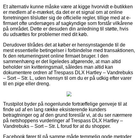
Et alternativ kunne måske være at kigge hvorvidt e-butikken
er medlem af e-mærket, da det er et signal om at online
forretningen tilslutter sig de officielle regler, tillige med at e-
firmaet ofte undersøges af sagkyndige som forstår vilkårene
på området. Dette er desuden din anledning til støtte, hvis
du udsættes for problemer med dit køb.
Derudover tilrådes det at køber er hensynstagende til de
mest essentielle betingelser i forbindelse med transaktionen,
fx den returneringsret online firmaet bruger. I den
sammenhæng er det ligeledes afgørende, at man altid
beholder sin kvitteringsmail, således man altid kan
dokumentere ordren af Trespass DLX Hartley – Vandrebuks
– Sort – Str. L, uden hensyn til om du er på udkig efter varer
til en pige eller dreng.
Trustpilot byder på nogenlunde fortræffelige genveje til at
finde ud af en lang række eksisterende kunders
betragtninger og af den grund foreslår vi, at du ser nærmere
på netshoppens vurderinger af Trespass DLX Hartley –
Vandrebuks – Sort – Str. L forud for at du shopper.
Facebook fører til på samme måde temmelig gode metoder