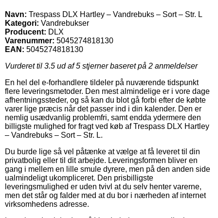
Navn:
Trespass DLX Hartley – Vandrebuks – Sort – Str. L
Kategori:
Vandrebukser
Producent:
DLX
Varenummer:
5045274818130
EAN:
5045274818130
Vurderet til
3.5
ud af 5 stjerner baseret på
2
anmeldelser
En hel del e-forhandlere tildeler på nuværende tidspunkt
flere leveringsmetoder. Den mest almindelige er i vore dage
afhentningssteder, og så kan du blot gå forbi efter de købte
varer lige præcis når det passer ind i din kalender. Den er
nemlig usædvanlig problemfri, samt endda ydermere den
billigste mulighed for fragt ved køb af Trespass DLX Hartley
– Vandrebuks – Sort – Str. L.
Du burde lige så vel påtænke at vælge at få leveret til din
privatbolig eller til dit arbejde. Leveringsformen bliver en
gang i mellem en lille smule dyrere, men på den anden side
ualmindeligt ukompliceret. Den prisbilligste
leveringsmulighed er uden tvivl at du selv henter varerne,
men det står og falder med at du bor i nærheden af internet
virksomhedens adresse.