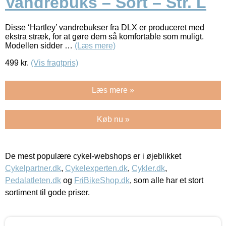
Vandrebuks – Sort – Str. L
Disse ‘Hartley’ vandrebukser fra DLX er produceret med
ekstra stræk, for at gøre dem så komfortable som muligt.
Modellen sidder …
(Læs mere)
499
kr.
(Vis fragtpris)
Læs mere »
Køb nu »
De mest populære cykel-webshops er i øjeblikket
Cykelpartner.dk
,
Cykelexperten.dk
,
Cykler.dk
,
Pedalatleten.dk
og
FriBikeShop.dk
, som alle har et stort
sortiment til gode priser.