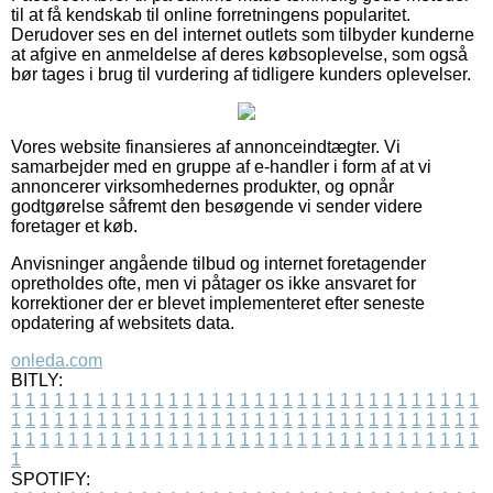
til at få kendskab til online forretningens popularitet.
Derudover ses en del internet outlets som tilbyder kunderne
at afgive en anmeldelse af deres købsoplevelse, som også
bør tages i brug til vurdering af tidligere kunders oplevelser.
Vores website finansieres af annonceindtægter. Vi
samarbejder med en gruppe af e-handler i form af at vi
annoncerer virksomhedernes produkter, og opnår
godtgørelse såfremt den besøgende vi sender videre
foretager et køb.
Anvisninger angående tilbud og internet foretagender
opretholdes ofte, men vi påtager os ikke ansvaret for
korrektioner der er blevet implementeret efter seneste
opdatering af websitets data.
onleda.com
BITLY:
1
1
1
1
1
1
1
1
1
1
1
1
1
1
1
1
1
1
1
1
1
1
1
1
1
1
1
1
1
1
1
1
1
1
1
1
1
1
1
1
1
1
1
1
1
1
1
1
1
1
1
1
1
1
1
1
1
1
1
1
1
1
1
1
1
1
1
1
1
1
1
1
1
1
1
1
1
1
1
1
1
1
1
1
1
1
1
1
1
1
1
1
1
1
1
1
1
1
1
1
SPOTIFY: