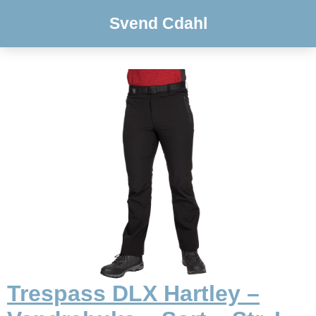
Svend Cdahl
Trespass DLX Hartley –