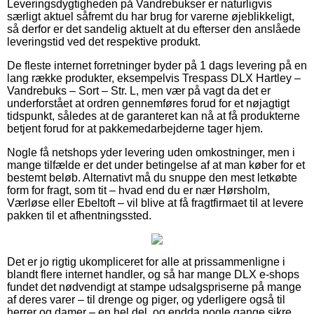
Leveringsdygtigheden på Vandrebukser er naturligvis
særligt aktuel såfremt du har brug for varerne øjeblikkeligt,
så derfor er det sandelig aktuelt at du efterser den anslåede
leveringstid ved det respektive produkt.
De fleste internet forretninger byder på 1 dags levering på en
lang række produkter, eksempelvis Trespass DLX Hartley –
Vandrebuks – Sort – Str. L, men vær på vagt da det er
underforstået at ordren gennemføres forud for et nøjagtigt
tidspunkt, således at de garanteret kan nå at få produkterne
betjent forud for at pakkemedarbejderne tager hjem.
Nogle få netshops yder levering uden omkostninger, men i
mange tilfælde er det under betingelse af at man køber for et
bestemt beløb. Alternativt må du snuppe den mest letkøbte
form for fragt, som tit – hvad end du er nær Hørsholm,
Værløse eller Ebeltoft – vil blive at få fragtfirmaet til at levere
pakken til et afhentningssted.
Det er jo rigtig ukompliceret for alle at prissammenligne i
blandt flere internet handler, og så har mange DLX e-shops
fundet det nødvendigt at stampe udsalgspriserne på mange
af deres varer – til drenge og piger, og yderligere også til
herrer og damer – en hel del, og endda nogle gange sikre