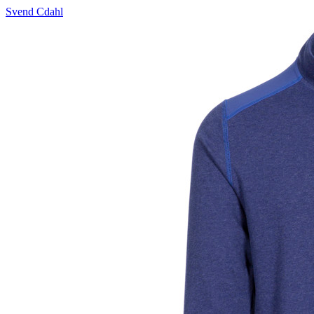
Svend Cdahl