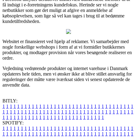
få indsigt i e-forretningens kundefokus. Herinde ser vi nogle
netbutikker som gør det muligt at afgive en anmeldelse af
købsoplevelsen, som lige så vel kan tages i brug til at bedømme
kundetilfredsheden.
Websitet er finansieret ved hjælp af reklamer. Vi samarbejder med
nogle forskellige webshops i form af at vi formidler butikkernes
produkter, og modtager provision når vores besøgende realiserer en
ordre.
Vejledning vedrørende produkter og internet varehuse i Danmark
opdateres hele tiden, men vi ønsker ikke at blive stillet ansvarlig for
reguleringer der måtte være iværksat siden vi senest opdaterede de
anvendte data.
BITLY:
1
1
1
1
1
1
1
1
1
1
1
1
1
1
1
1
1
1
1
1
1
1
1
1
1
1
1
1
1
1
1
1
1
1
1
1
1
1
1
1
1
1
1
1
1
1
1
1
1
1
1
1
1
1
1
1
1
1
1
1
1
1
1
1
1
1
1
1
1
1
1
1
1
1
1
1
1
1
1
1
1
1
1
1
1
1
1
1
1
1
1
1
1
1
1
1
1
1
1
1
SPOTIFY:
1
1
1
1
1
1
1
1
1
1
1
1
1
1
1
1
1
1
1
1
1
1
1
1
1
1
1
1
1
1
1
1
1
1
1
1
1
1
1
1
1
1
1
1
1
1
1
1
1
1
1
1
1
1
1
1
1
1
1
1
1
1
1
1
1
1
1
1
1
1
1
1