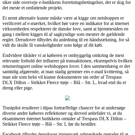
sikre side overveje e-butikkens forretningsbetingelser, det er dog for
det meste et omfattende projekt.
Et nemt alternativ kunne måske være at kigge om netshoppen er
verificeret af e-mærket, hvilket bør være en indikator for at internet
virksomheden respekterer de danske love, samt at hjemmesiden en
gang i mellem kigges til af sagkyndige som mestrer de gældende
regler. Derudover tilbydes du anledning til en håndsrækning, for så
vidt du skulle få vanskeligheder som følge af dit køb.
Endvidere tilråder vi at køberen er omhyggelig omkring de mest
relevante forhold der influerer på transaktionen, eksempelvis hvilken
returneringsret online webshoppen lover. I den sammenhæng er det
samtidig afgørende, at man stadig gemmer ens e-mail kvittering, så
man når som helst vil kunne dokumentere sin ordre af Trespass
DLX Dillon – Strikket Fleece trøje – Blå – Str. L, hvad end du er
dreng eller pige.
Trustpilot resulterer i tilpas fortræffelige chancer for at undersøge
diverse andre køberes reflektioner og derved anbefaler vi, at du
eksaminerer internet butikkens omtaler af Trespass DLX Dillon –
Strikket Fleece trøje – Blå – Str. L før du bestiller.
Facebook tilbyder derudover immervæk udmærkede metoder til at