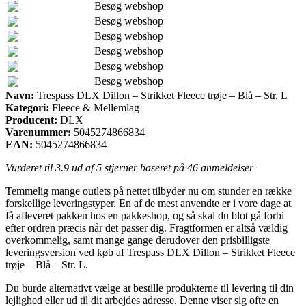
Besøg webshop
Besøg webshop
Besøg webshop
Besøg webshop
Besøg webshop
Besøg webshop
Navn:
Trespass DLX Dillon – Strikket Fleece trøje – Blå – Str. L
Kategori:
Fleece & Mellemlag
Producent:
DLX
Varenummer:
5045274866834
EAN:
5045274866834
Vurderet til
3.9
ud af 5 stjerner baseret på
46
anmeldelser
Temmelig mange outlets på nettet tilbyder nu om stunder en række
forskellige leveringstyper. En af de mest anvendte er i vore dage at
få afleveret pakken hos en pakkeshop, og så skal du blot gå forbi
efter ordren præcis når det passer dig. Fragtformen er altså vældig
overkommelig, samt mange gange derudover den prisbilligste
leveringsversion ved køb af Trespass DLX Dillon – Strikket Fleece
trøje – Blå – Str. L.
Du burde alternativt vælge at bestille produkterne til levering til din
lejlighed eller ud til dit arbejdes adresse. Denne viser sig ofte en