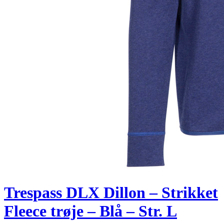
Trespass DLX Dillon – Strikket
Fleece trøje – Blå – Str. L