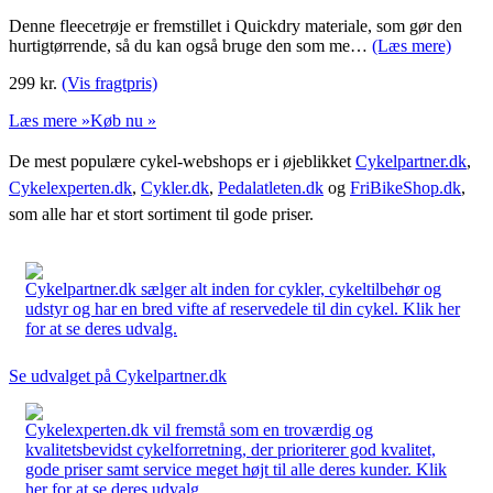
Denne fleecetrøje er fremstillet i Quickdry materiale, som gør den
hurtigtørrende, så du kan også bruge den som me…
(Læs mere)
299
kr.
(Vis fragtpris)
Læs mere »
Køb nu »
De mest populære cykel-webshops er i øjeblikket
Cykelpartner.dk
,
Cykelexperten.dk
,
Cykler.dk
,
Pedalatleten.dk
og
FriBikeShop.dk
,
som alle har et stort sortiment til gode priser.
Cykelpartner.dk sælger alt inden for cykler, cykeltilbehør og
udstyr og har en bred vifte af reservedele til din cykel. Klik her
for at se deres udvalg.
Se udvalget på Cykelpartner.dk
Cykelexperten.dk vil fremstå som en troværdig og
kvalitetsbevidst cykelforretning, der prioriterer god kvalitet,
gode priser samt service meget højt til alle deres kunder. Klik
her for at se deres udvalg.