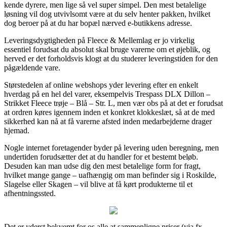
kende dyrere, men lige så vel super simpel. Den mest betalelige
løsning vil dog utvivlsomt være at du selv henter pakken, hvilket
dog beroer på at du har bopæl nærved e-butikkens adresse.
Leveringsdygtigheden på Fleece & Mellemlag er jo virkelig
essentiel forudsat du absolut skal bruge varerne om et øjeblik, og
herved er det forholdsvis klogt at du studerer leveringstiden for den
pågældende vare.
Størstedelen af online webshops yder levering efter en enkelt
hverdag på en hel del varer, eksempelvis Trespass DLX Dillon –
Strikket Fleece trøje – Blå – Str. L, men vær obs på at det er forudsat
at ordren køres igennem inden et konkret klokkeslæt, så at de med
sikkerhed kan nå at få varerne afsted inden medarbejderne drager
hjemad.
Nogle internet foretagender byder på levering uden beregning, men
undertiden forudsætter det at du handler for et bestemt beløb.
Desuden kan man udse dig den mest betalelige form for fragt,
hvilket mange gange – uafhængig om man befinder sig i Roskilde,
Slagelse eller Skagen – vil blive at få kørt produkterne til et
afhentningssted.
Det er yderst bekvemt for os alle at sammenligne priser (via fx