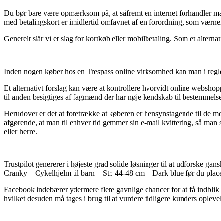
Du bør bare være opmærksom på, at såfremt en internet forhandler mar
med betalingskort er imidlertid omfavnet af en forordning, som værner 
Generelt slår vi et slag for kortkøb eller mobilbetaling. Som et altern
Inden nogen køber hos en Trespass online virksomhed kan man i reglen 
Et alternativt forslag kan være at kontrollere hvorvidt online webshop
til anden besigtiges af fagmænd der har nøje kendskab til bestemmels
Herudover er det at foretrække at køberen er hensynstagende til de mest
afgørende, at man til enhver tid gemmer sin e-mail kvittering, så man
eller herre.
Trustpilot genererer i højeste grad solide løsninger til at udforske g
Cranky – Cykelhjelm til barn – Str. 44-48 cm – Dark blue før du place
Facebook indebærer ydermere flere gavnlige chancer for at få indblik 
hvilket desuden må tages i brug til at vurdere tidligere kunders oplevel