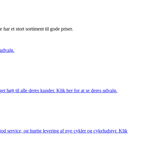
e har et stort sortiment til gode priser.
 udvalg.
t højt til alle deres kunder. Klik her for at se deres udvalg.
 god service, og hurtig levering af nye cykler og cykeludstyr. Klik