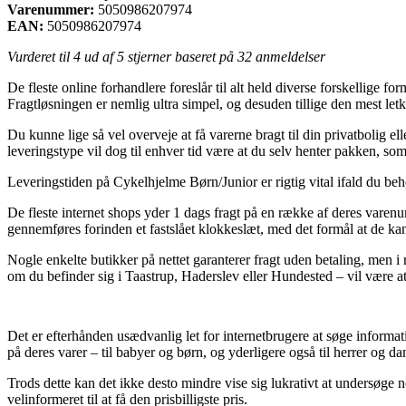
Varenummer:
5050986207974
EAN:
5050986207974
Vurderet til
4
ud af 5 stjerner baseret på
32
anmeldelser
De fleste online forhandlere foreslår til alt held diverse forskellige f
Fragtløsningen er nemlig ultra simpel, og desuden tillige den mest le
Du kunne lige så vel overveje at få varerne bragt til din privatbolig 
leveringstype vil dog til enhver tid være at du selv henter pakken, s
Leveringstiden på Cykelhjelme Børn/Junior er rigtig vital ifald du beh
De fleste internet shops yder 1 dags fragt på en række af deres varen
gennemføres forinden et fastslået klokkeslæt, med det formål at de kan
Nogle enkelte butikker på nettet garanterer fragt uden betaling, men i
om du befinder sig i Taastrup, Haderslev eller Hundested – vil være at f
Det er efterhånden usædvanlig let for internetbrugere at søge informa
på deres varer – til babyer og børn, og yderligere også til herrer og 
Trods dette kan det ikke desto mindre vise sig lukrativt at undersøge 
velinformeret til at få den prisbilligste pris.