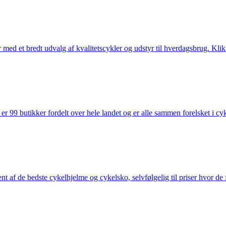
med et bredt udvalg af kvalitetscykler og udstyr til hverdagsbrug. Klik 
 99 butikker fordelt over hele landet og er alle sammen forelsket i cykl
nt af de bedste cykelhjelme og cykelsko, selvfølgelig til priser hvor de 