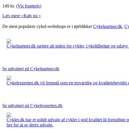
149
kr.
(Vis fragtpris)
Læs mere »
Køb nu »
De mest populære cykel-webshops er i øjeblikket
Cykelpartner.dk
,
Cy
Cykelpartner.dk sælger alt inden for cykler, cykeltilbehør og udstyr o
Se udvalget på Cykelpartner.dk
Cykelexperten.dk vil fremstå som en troværdig og kvalitetsbevidst cyk
Se udvalget på Cykelexperten.dk
Cykler.dk har et solidt udvalg af cykler i god kvalitet til fornuftige
her for at se deres udvalg.