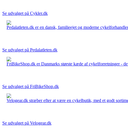
Se udvalget på Cykler.dk
Pedalatleten.dk er en dansk, familieejet og moderne cykelforhandler 
Se udvalget på Pedalatleten.dk
FriBikeShop.dk er Danmarks største kæde af cykelforretninger - de er
Se udvalget på FriBikeShop.dk
Velogear.dk stræber efter at være en cykelbutik, med et godt sortime
Se udvalget på Velogear.dk