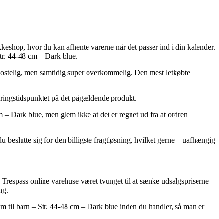
pakkeshop, hvor du kan afhente varerne når det passer ind i din kalender.
Str. 44-48 cm – Dark blue.
 bekostelig, men samtidig super overkommelig. Den mest letkøbte
veringstidspunktet på det pågældende produkt.
 – Dark blue, men glem ikke at det er regnet ud fra at ordren
 beslutte sig for den billigste fragtløsning, hvilket gerne – uafhængig
 Trespass online varehuse været tvunget til at sænke udsalgspriserne
ng.
elm til barn – Str. 44-48 cm – Dark blue inden du handler, så man er