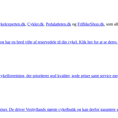
kelexperten.dk
,
Cykler.dk
,
Pedalatleten.dk
og
FriBikeShop.dk
, som all
g har en bred vifte af reservedele til din cykel. Klik her for at se deres
elforretning, der prioriterer god kvalitet, gode priser samt service mege
 priser. De driver Vestjyllands største cykelbutik og kan derfor garantere