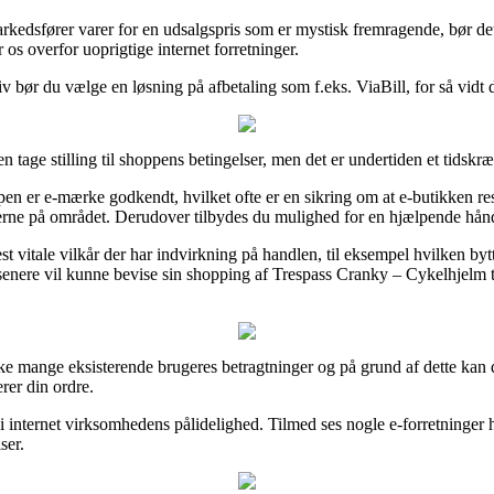
kedsfører varer for en udsalgspris som er mystisk fremragende, bør det
os overfor uoprigtige internet forretninger.
ativ bør du vælge en løsning på afbetaling som f.eks. ViaBill, for så vidt
tage stilling til shoppens betingelser, men det er undertiden et tidskr
pen er e-mærke godkendt, hvilket ofte er en sikring om at e-butikken re
erne på området. Derudover tilbydes du mulighed for en hjælpende hånd, 
 vitale vilkår der har indvirkning på handlen, til eksempel hvilken bytte
 senere vil kunne bevise sin shopping af Trespass Cranky – Cykelhjelm 
anske mange eksisterende brugeres betragtninger og på grund af dette kan
rer din ordre.
i internet virksomhedens pålidelighed. Tilmed ses nogle e-forretninger
ser.