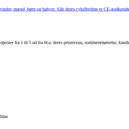
kvinder, mænd, børn og babyer. Alle deres cykelhjelme er CE-godkendte
er fra 1 til 5 ud fra bl.a. deres prisniveau, sortimentstørrelse, kunde
 blue