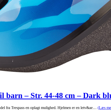
l barn – Str. 44-48 cm – Dark bl
model fra Trespass en oplagt mulighed. Hjelmen er en letv&ae…
(Læs me