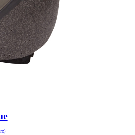
ue
re)