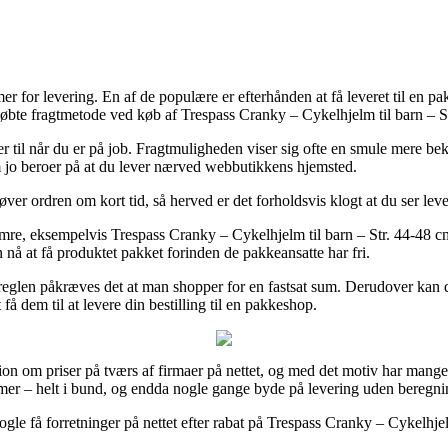
ormer for levering. En af de populære er efterhånden at få leveret til en 
tkøbte fragtmetode ved køb af Trespass Cranky – Cykelhjelm til barn – 
eller til når du er på job. Fragtmuligheden viser sig ofte en smule mere
om jo beroer på at du lever nærved webbutikkens hjemsted.
øver ordren om kort tid, så herved er det forholdsvis klogt at du ser le
umre, eksempelvis Trespass Cranky – Cykelhjelm til barn – Str. 44-48 cm
 nå at få produktet pakket forinden de pakkeansatte har fri.
 reglen påkræves det at man shopper for en fastsat sum. Derudover kan du
å dem til at levere din bestilling til en pakkeshop.
tion om priser på tværs af firmaer på nettet, og med det motiv har mange
damer – helt i bund, og endda nogle gange byde på levering uden beregni
nogle få forretninger på nettet efter rabat på Trespass Cranky – Cykelhj