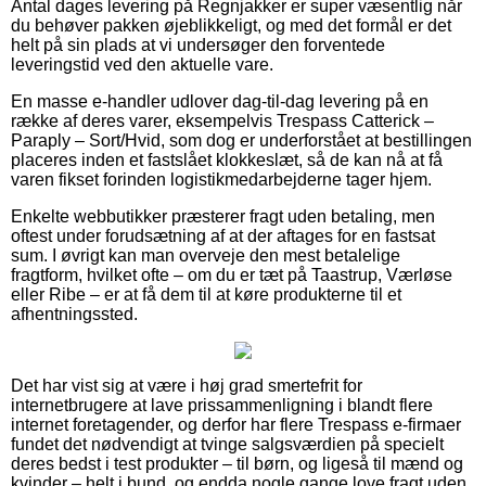
Antal dages levering på Regnjakker er super væsentlig når
du behøver pakken øjeblikkeligt, og med det formål er det
helt på sin plads at vi undersøger den forventede
leveringstid ved den aktuelle vare.
En masse e-handler udlover dag-til-dag levering på en
række af deres varer, eksempelvis Trespass Catterick –
Paraply – Sort/Hvid, som dog er underforstået at bestillingen
placeres inden et fastslået klokkeslæt, så de kan nå at få
varen fikset forinden logistikmedarbejderne tager hjem.
Enkelte webbutikker præsterer fragt uden betaling, men
oftest under forudsætning af at der aftages for en fastsat
sum. I øvrigt kan man overveje den mest betalelige
fragtform, hvilket ofte – om du er tæt på Taastrup, Værløse
eller Ribe – er at få dem til at køre produkterne til et
afhentningssted.
Det har vist sig at være i høj grad smertefrit for
internetbrugere at lave prissammenligning i blandt flere
internet foretagender, og derfor har flere Trespass e-firmaer
fundet det nødvendigt at tvinge salgsværdien på specielt
deres bedst i test produkter – til børn, og ligeså til mænd og
kvinder – helt i bund, og endda nogle gange love fragt uden