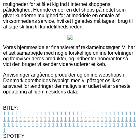
muligheder for at få et kig ind i internet shoppens
pålidelighed. Herinde er der en del shops på nettet som
giver kunderne mulighed for at meddele en omtale af
virksomhedens service, hvilket ligeledes må tages i brug til
at tage stilling til kundetilfredsheden.
Vores hjemmeside er finansieret af reklameindtægter. Vi har
et tæt samarbejde med nogle forskellige online forretninger
og fremviser deres produkter, og indhenter honorar for så
vidt den bruger vi sender videre udfører et køb.
Anvisninger angående produkter og online webshops i
Danmark opretholdes hyppigt, men vi påtager os ikke
ansvaret for ændringer der muligvis er udført efter seneste
opdatering af hjemmesidens data.
BITLY:
1
1
1
1
1
1
1
1
1
1
1
1
1
1
1
1
1
1
1
1
1
1
1
1
1
1
1
1
1
1
1
1
1
1
1
1
1
1
1
1
1
1
1
1
1
1
1
1
1
1
1
1
1
1
1
1
1
1
1
1
1
1
1
1
1
1
1
1
1
1
1
1
1
1
1
1
1
1
1
1
1
1
1
1
1
1
1
1
1
1
1
1
1
1
1
1
1
1
1
1
SPOTIFY: