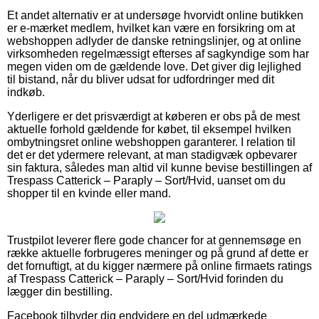
Et andet alternativ er at undersøge hvorvidt online butikken
er e-mærket medlem, hvilket kan være en forsikring om at
webshoppen adlyder de danske retningslinjer, og at online
virksomheden regelmæssigt efterses af sagkyndige som har
megen viden om de gældende love. Det giver dig lejlighed
til bistand, når du bliver udsat for udfordringer med dit
indkøb.
Yderligere er det prisværdigt at køberen er obs på de mest
aktuelle forhold gældende for købet, til eksempel hvilken
ombytningsret online webshoppen garanterer. I relation til
det er det ydermere relevant, at man stadigvæk opbevarer
sin faktura, således man altid vil kunne bevise bestillingen af
Trespass Catterick – Paraply – Sort/Hvid, uanset om du
shopper til en kvinde eller mand.
Trustpilot leverer flere gode chancer for at gennemsøge en
række aktuelle forbrugeres meninger og på grund af dette er
det fornuftigt, at du kigger nærmere på online firmaets ratings
af Trespass Catterick – Paraply – Sort/Hvid forinden du
lægger din bestilling.
Facebook tilbyder dig endvidere en del udmærkede