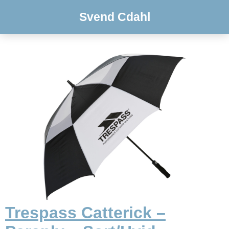
Svend Cdahl
Trespass Catterick –