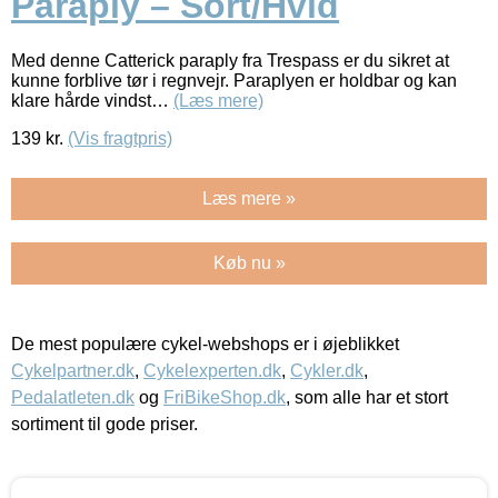
Paraply – Sort/Hvid
Med denne Catterick paraply fra Trespass er du sikret at
kunne forblive tør i regnvejr. Paraplyen er holdbar og kan
klare hårde vindst…
(Læs mere)
139
kr.
(Vis fragtpris)
Læs mere »
Køb nu »
De mest populære cykel-webshops er i øjeblikket
Cykelpartner.dk
,
Cykelexperten.dk
,
Cykler.dk
,
Pedalatleten.dk
og
FriBikeShop.dk
, som alle har et stort
sortiment til gode priser.