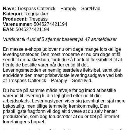
Navn:
Trespass Catterick – Paraply – Sort/Hvid
Kategori:
Regnjakker
Producent:
Trespass
Varenummer:
5045274421194
EAN:
5045274421194
Vurderet til
4
ud af 5 stjerner baseret på
47
anmeldelser
En masse e-shops udlover nu om dage mange forskellige
leveringsmetoder. Den mest moderne er nu om dage at få
sendt til en pakkeshop, fordi du så har fuld fleksibilitet til at
hente de bestilte varer når der er tid til det.
Leveringsmetoden er nemlig særdeles fleksibel, samt ofte
endvidere den mest prisbevidste leveringsudgave ved køb
af Trespass Catterick – Paraply – Sort/Hvid.
Du burde på samme måde afveje for og imod at bestille
varerne til levering til din lejlighed eller ud til din
arbejdsplads. Leveringstypen viser sig jævnligt en sjat mere
bekostelig, men tillige temmelig fremkommelig. Den
prisbilligste fragtform vil dog altid være at du selv henter
produkterne, som dog forudsætter at du er tæt på internet
forretningens bopæl.