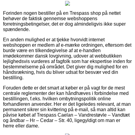
Forinden nogen bestiller på en Trespass shop på nettet
behøver de faktisk gennemse webshoppens
forretningsbetingelser, det er dog almindeligvis ikke super
spændende.
En anden mulighed er at tjekke hvorvidt internet
webshoppen er medlem af e-mærke ordningen, eftersom det
burde være en tilkendegivelse af at e-handlen
imødekommer dansk lovgivning, udover at webbutikken
lejlighedsvis vurderes af fagfolk som har ekspertise inden for
bestemmelserne på området. Det giver dig mulighed for en
håndsrækning, hvis du bliver udsat for besvær ved din
bestilling.
Foruden dette er det smart at køber er på vagt for de mest
centrale reglementer der kan håndhæves i forbindelse med
bestillingen, f.eks. hvilken ombytningspolitik online
forhandleren anvender. Her er det ligeledes relevant, at man
permanent sikrer sin kvittering på e-mail, så man altid kan
påvise købet af Trespass Caelan – Vandrestøvle – Vandtæt
og åndbar – Hr – Cedar – Str. 40, ligegyldigt om man er
herre eller dame.