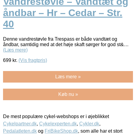
Vandrestøvle – Vandtæt og
åndbar – Hr – Cedar – Str.
40
Denne vandrestøvle fra Trespass er både vandtæt og
åndbar, samtidig med at det høje skaft sørger for god st&…
(Læs mere)
699
kr.
(Vis fragtpris)
Læs mere »
Køb nu »
De mest populære cykel-webshops er i øjeblikket
Cykelpartner.dk
,
Cykelexperten.dk
,
Cykler.dk
,
Pedalatleten.dk
og
FriBikeShop.dk
, som alle har et stort