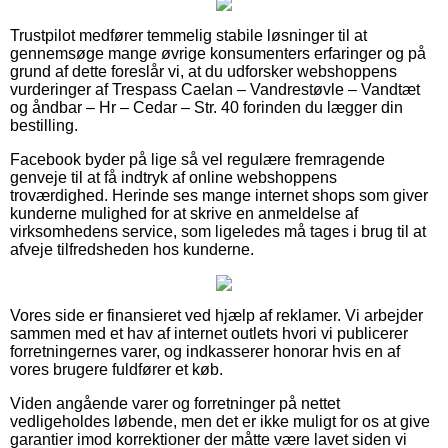
Trustpilot medfører temmelig stabile løsninger til at
gennemsøge mange øvrige konsumenters erfaringer og på
grund af dette foreslår vi, at du udforsker webshoppens
vurderinger af Trespass Caelan – Vandrestøvle – Vandtæt
og åndbar – Hr – Cedar – Str. 40 forinden du lægger din
bestilling.
Facebook byder på lige så vel regulære fremragende
genveje til at få indtryk af online webshoppens
troværdighed. Herinde ses mange internet shops som giver
kunderne mulighed for at skrive en anmeldelse af
virksomhedens service, som ligeledes må tages i brug til at
afveje tilfredsheden hos kunderne.
Vores side er finansieret ved hjælp af reklamer. Vi arbejder
sammen med et hav af internet outlets hvori vi publicerer
forretningernes varer, og indkasserer honorar hvis en af
vores brugere fuldfører et køb.
Viden angående varer og forretninger på nettet
vedligeholdes løbende, men det er ikke muligt for os at give
garantier imod korrektioner der måtte være lavet siden vi