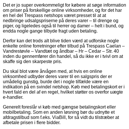
Det er jo super overkommeligt for købere at søge information
om priser på forskellige online virksomheder, og for det har
en hel del Trespass netshops været presset til at at
nedbringe udsalgspriserne på deres varer – til drenge og
piger, og ligeledes også til herrer og damer – helt i bund, og
endda nogle gange tilbyde fragt uden betaling.
Derfor kan det trods alt blive tiden værd at udforske nogle
enkelte online forretninger efter tilbud på Trespass Caelan –
Vandrestøvle – Vandtæt og åndbar – Hr – Cedar – Str. 40
inden du gennemfører din handel, så du ikke er i tvivl om at
skaffe sig den skarpeste pris.
Du skal blot være årvågen med, at hvis en online
virksomhed udbyder deres varer til en salgspris der er
umådelig gunstig, burde det i nogle tilfælde være en
indikation på en svindel netshop. Køb med betalingskort er i
hvert fald en del af en regel, hvilket støtter os overfor uægte
e-handler.
Generelt foreslår vi køb med gængse betalingskort eller
mobilbetaling. Som en anden løsning bør du udnytte et
afdragstilbud som f.eks. ViaBill, for så vidt du tilstræber at
afbetale prisen i flere bidder.