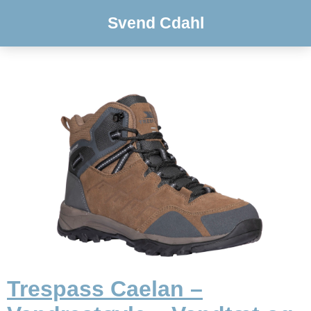
Svend Cdahl
Trespass Caelan –