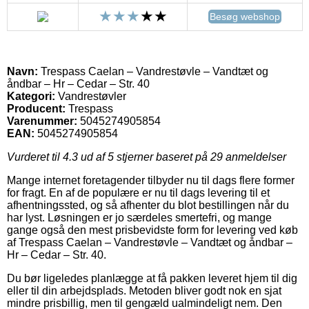
Besøg webshop
Navn:
Trespass Caelan – Vandrestøvle – Vandtæt og
åndbar – Hr – Cedar – Str. 40
Kategori:
Vandrestøvler
Producent:
Trespass
Varenummer:
5045274905854
EAN:
5045274905854
Vurderet til
4.3
ud af 5 stjerner baseret på
29
anmeldelser
Mange internet foretagender tilbyder nu til dags flere former
for fragt. En af de populære er nu til dags levering til et
afhentningssted, og så afhenter du blot bestillingen når du
har lyst. Løsningen er jo særdeles smertefri, og mange
gange også den mest prisbevidste form for levering ved køb
af Trespass Caelan – Vandrestøvle – Vandtæt og åndbar –
Hr – Cedar – Str. 40.
Du bør ligeledes planlægge at få pakken leveret hjem til dig
eller til din arbejdsplads. Metoden bliver godt nok en sjat
mindre prisbillig, men til gengæld ualmindeligt nem. Den