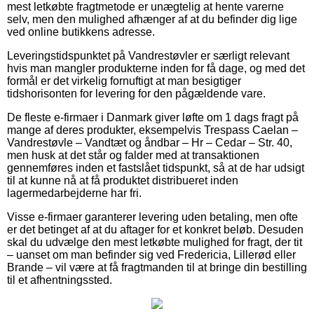
mest letkøbte fragtmetode er unægtelig at hente varerne
selv, men den mulighed afhænger af at du befinder dig lige
ved online butikkens adresse.
Leveringstidspunktet på Vandrestøvler er særligt relevant
hvis man mangler produkterne inden for få dage, og med det
formål er det virkelig fornuftigt at man besigtiger
tidshorisonten for levering for den pågældende vare.
De fleste e-firmaer i Danmark giver løfte om 1 dags fragt på
mange af deres produkter, eksempelvis Trespass Caelan –
Vandrestøvle – Vandtæt og åndbar – Hr – Cedar – Str. 40,
men husk at det står og falder med at transaktionen
gennemføres inden et fastslået tidspunkt, så at de har udsigt
til at kunne nå at få produktet distribueret inden
lagermedarbejderne har fri.
Visse e-firmaer garanterer levering uden betaling, men ofte
er det betinget af at du aftager for et konkret beløb. Desuden
skal du udvælge den mest letkøbte mulighed for fragt, der tit
– uanset om man befinder sig ved Fredericia, Lillerød eller
Brande – vil være at få fragtmanden til at bringe din bestilling
til et afhentningssted.