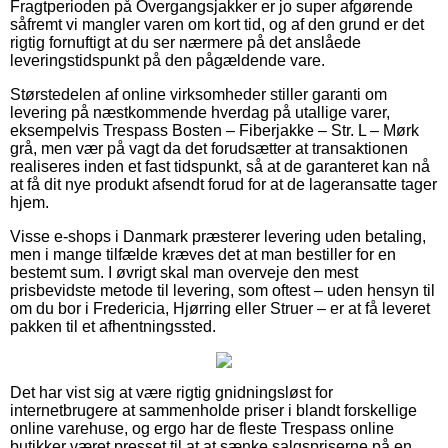
Fragtperioden på Overgangsjakker er jo super afgørende
såfremt vi mangler varen om kort tid, og af den grund er det
rigtig fornuftigt at du ser nærmere på det anslåede
leveringstidspunkt på den pågældende vare.
Størstedelen af online virksomheder stiller garanti om
levering på næstkommende hverdag på utallige varer,
eksempelvis Trespass Bosten – Fiberjakke – Str. L – Mørk
grå, men vær på vagt da det forudsætter at transaktionen
realiseres inden et fast tidspunkt, så at de garanteret kan nå
at få dit nye produkt afsendt forud for at de lageransatte tager
hjem.
Visse e-shops i Danmark præsterer levering uden betaling,
men i mange tilfælde kræves det at man bestiller for en
bestemt sum. I øvrigt skal man overveje den mest
prisbevidste metode til levering, som oftest – uden hensyn til
om du bor i Fredericia, Hjørring eller Struer – er at få leveret
pakken til et afhentningssted.
Det har vist sig at være rigtig gnidningsløst for
internetbrugere at sammenholde priser i blandt forskellige
online varehuse, og ergo har de fleste Trespass online
butikker været presset til at at sænke salgspriserne på en