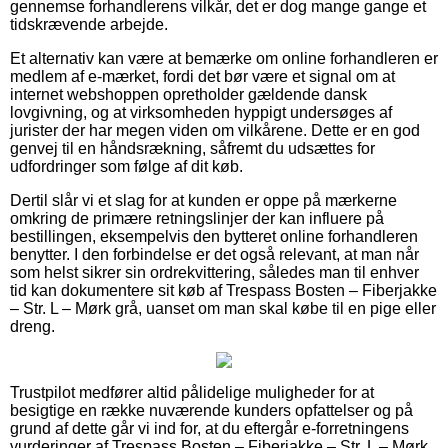
gennemse forhandlerens vilkår, det er dog mange gange et
tidskrævende arbejde.
Et alternativ kan være at bemærke om online forhandleren er
medlem af e-mærket, fordi det bør være et signal om at
internet webshoppen opretholder gældende dansk
lovgivning, og at virksomheden hyppigt undersøges af
jurister der har megen viden om vilkårene. Dette er en god
genvej til en håndsrækning, såfremt du udsættes for
udfordringer som følge af dit køb.
Dertil slår vi et slag for at kunden er oppe på mærkerne
omkring de primære retningslinjer der kan influere på
bestillingen, eksempelvis den bytteret online forhandleren
benytter. I den forbindelse er det også relevant, at man når
som helst sikrer sin ordrekvittering, således man til enhver
tid kan dokumentere sit køb af Trespass Bosten – Fiberjakke
– Str. L – Mørk grå, uanset om man skal købe til en pige eller
dreng.
Trustpilot medfører altid pålidelige muligheder for at
besigtige en række nuværende kunders opfattelser og på
grund af dette går vi ind for, at du eftergår e-forretningens
vurderinger af Trespass Bosten – Fiberjakke – Str. L – Mørk