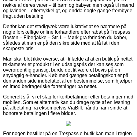
række af deres varer – til børn og babyer, men også til mænd
og kvinder – eftertrykkeligt, og endda nogle gange frembyde
fragt uden betaling.
Derfor kan det stadigvæk være lukrativt at se nærmere på
nogle forskellige online forhandlere efter rabat på Trespass
Bosten – Fiberjakke – Str. L – Mørk grå forinden du køber,
således at man er på den sikre side med at få fat i den
skarpeste pris.
Man skal blot ikke overse, at i tilfælde af at en butik på nettet
reklamerer et produkt til en udsalgspris der kan ses som
overordentlig gunstig, burde det tit være et bevis på en
snydagtig e-handler. Køb med gængse betalingskort er på
den anden side indbefattet af en bestemmelse, som hjælper
en imod bedrageriske forretninger på nettet.
Generelt slår vi et slag for kortbetalinger eller betalinger med
mobilen. Som et alternativ kan du drage nytte af en løsning
på afbetaling fra eksempelvis ViaBill, når du har i sinde at
honorere betalingen i flere bidder.
Før nogen bestiller på en Trespass e-butik kan man i reglen