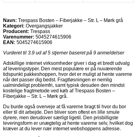
Navn:
Trespass Bosten – Fiberjakke – Str. L – Mørk grå
Kategori:
Overgangsjakker
Producent:
Trespass
Varenummer:
5045274615906
EAN:
5045274615906
Vurderet til
3.9
ud af 5 stjerner baseret på
9
anmeldelser
Adskillige internet virksomheder giver i dag et bredt udvalg
af leveringstyper. Den mest populære er på nuværende
tidspunkt pakkeshoppen, hvor det er muligt at hente varerne
når det passer dig bedst. Fragtløsningen er nemlig
ualmindeligt problemfri, samt typisk desuden den mindst
kostelige fragtmetode ved køb af Trespass Bosten –
Fiberjakke – Str. L – Mørk grå.
Du burde også overveje at få varerne bragt til hvor du bor
eller til dit arbejde. Den bliver som oftest en lille smule
dyrere, men derudover særligt ligetil. Den prisbilligste
leveringsform er unægtelig at hente varerne selv, hvilket dog
kræver at du lever nær internet webshoppens adresse.