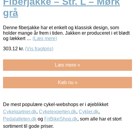
Fiberjakke – Str. L – Mørk
grå
Denne fiberjakke har et enkelt og klassisk design, som
holder mange år frem i tiden. Jakken er produceret i et blødt
og lækkert …
(Læs mere)
303.12
kr.
(Vis fragtpris)
Læs mere »
Køb nu »
De mest populære cykel-webshops er i øjeblikket
Cykelpartner.dk
,
Cykelexperten.dk
,
Cykler.dk
,
Pedalatleten.dk
og
FriBikeShop.dk
, som alle har et stort
sortiment til gode priser.