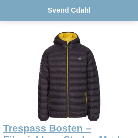
Svend Cdahl
Trespass Bosten –