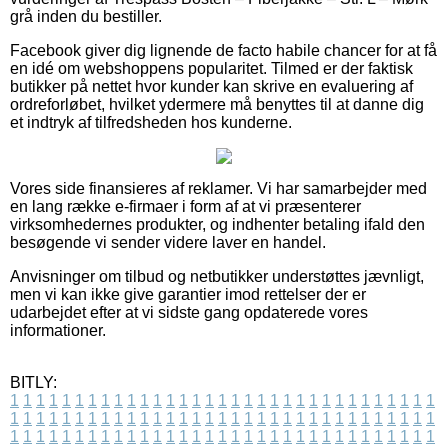
grå inden du bestiller.
Facebook giver dig lignende de facto habile chancer for at få
en idé om webshoppens popularitet. Tilmed er der faktisk
butikker på nettet hvor kunder kan skrive en evaluering af
ordreforløbet, hvilket ydermere må benyttes til at danne dig
et indtryk af tilfredsheden hos kunderne.
Vores side finansieres af reklamer. Vi har samarbejder med
en lang række e-firmaer i form af at vi præsenterer
virksomhedernes produkter, og indhenter betaling ifald den
besøgende vi sender videre laver en handel.
Anvisninger om tilbud og netbutikker understøttes jævnligt,
men vi kan ikke give garantier imod rettelser der er
udarbejdet efter at vi sidste gang opdaterede vores
informationer.
BITLY:
1
1
1
1
1
1
1
1
1
1
1
1
1
1
1
1
1
1
1
1
1
1
1
1
1
1
1
1
1
1
1
1
1
1
1
1
1
1
1
1
1
1
1
1
1
1
1
1
1
1
1
1
1
1
1
1
1
1
1
1
1
1
1
1
1
1
1
1
1
1
1
1
1
1
1
1
1
1
1
1
1
1
1
1
1
1
1
1
1
1
1
1
1
1
1
1
1
1
1