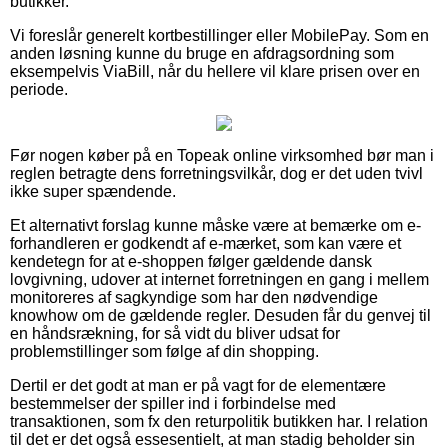
butikker.
Vi foreslår generelt kortbestillinger eller MobilePay. Som en
anden løsning kunne du bruge en afdragsordning som
eksempelvis ViaBill, når du hellere vil klare prisen over en
periode.
Før nogen køber på en Topeak online virksomhed bør man i
reglen betragte dens forretningsvilkår, dog er det uden tvivl
ikke super spændende.
Et alternativt forslag kunne måske være at bemærke om e-
forhandleren er godkendt af e-mærket, som kan være et
kendetegn for at e-shoppen følger gældende dansk
lovgivning, udover at internet forretningen en gang i mellem
monitoreres af sagkyndige som har den nødvendige
knowhow om de gældende regler. Desuden får du genvej til
en håndsrækning, for så vidt du bliver udsat for
problemstillinger som følge af din shopping.
Dertil er det godt at man er på vagt for de elementære
bestemmelser der spiller ind i forbindelse med
transaktionen, som fx den returpolitik butikken har. I relation
til det er det også essesentielt, at man stadig beholder sin