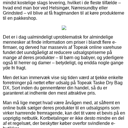
mindst kostelige slags levering, hvilket i de fleste tilfælde –
hvad end man bor ved Helsingør, Nørresundby eller
Grindsted – vil blive at få fragtmanden til at køre produkterne
til en pakkeshop.
Det er i dag ualmindeligt uproblematisk for almindelige
mennesker at finde information om priser i blandt flere e-
firmaer, og derved har massevis af Topeak online varehuse
fundet det uundgåeligt at reducere udsalgspriserne på
mange af deres produkter – til børn og babyer, og yderligere
også til herrer og damer – betydeligt, og endda nogle gange
yde fri fragt.
Men det kan immervæk vise sig tiden værd at tjekke enkelte
forretninger på nettet efter udsalg på Topeak Taske Dry Bag
DX, Sort inden du gennemfører din handel, så du er
garanteret at indhente den mest attraktive pris.
Man må lige meget hvad være årvågen med, at såfremt en
online butik sælger deres produkter til en udsalgspris som
virker hamrende fremragende, kan det tit være et bevis på en
uoprigtig netbutik. Kortbetalinger er ikke desto mindre en del
af et regelsæt, der beskytter køber overfor svindlende e-