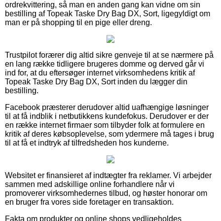
ordrekvittering, så man en anden gang kan vidne om sin
bestilling af Topeak Taske Dry Bag DX, Sort, ligegyldigt om
man er på shopping til en pige eller dreng.
Trustpilot forærer dig altid sikre genveje til at se nærmere på
en lang række tidligere brugeres domme og derved går vi
ind for, at du eftersøger internet virksomhedens kritik af
Topeak Taske Dry Bag DX, Sort inden du lægger din
bestilling.
Facebook præsterer derudover altid uafhængige løsninger
til at få indblik i netbutikkens kundefokus. Derudover er der
en række internet firmaer som tilbyder folk at formulere en
kritik af deres købsoplevelse, som ydermere må tages i brug
til at få et indtryk af tilfredsheden hos kunderne.
Websitet er finansieret af indtægter fra reklamer. Vi arbejder
sammen med adskillige online forhandlere når vi
promoverer virksomhedernes tilbud, og høster honorar om
en bruger fra vores side foretager en transaktion.
Fakta om produkter og online shops vedligeholdes