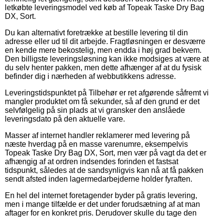
letkøbte leveringsmodel ved køb af Topeak Taske Dry Bag
DX, Sort.
Du kan alternativt foretrække at bestille levering til din
adresse eller ud til dit arbejde. Fragtløsningen er desværre
en kende mere bekostelig, men endda i høj grad bekvem.
Den billigste leveringsløsning kan ikke modsiges at være at
du selv henter pakken, men dette afhænger af at du fysisk
befinder dig i nærheden af webbutikkens adresse.
Leveringstidspunktet på Tilbehør er ret afgørende såfremt vi
mangler produktet om få sekunder, så af den grund er det
selvfølgelig på sin plads at vi gransker den anslåede
leveringsdato på den aktuelle vare.
Masser af internet handler reklamerer med levering på
næste hverdag på en masse varenumre, eksempelvis
Topeak Taske Dry Bag DX, Sort, men vær på vagt da det er
afhængig af at ordren indsendes forinden et fastsat
tidspunkt, således at de sandsynligvis kan nå at få pakken
sendt afsted inden lagermedarbejderne holder fyraften.
En hel del internet foretagender byder på gratis levering,
men i mange tilfælde er det under forudsætning af at man
aftager for en konkret pris. Derudover skulle du tage den