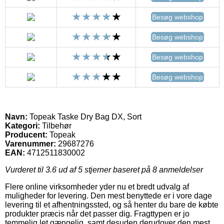
Besøg webshop
Besøg webshop
Besøg webshop
Besøg webshop
Navn:
Topeak Taske Dry Bag DX, Sort
Kategori:
Tilbehør
Producent:
Topeak
Varenummer:
29687276
EAN:
4712511830002
Vurderet til
3.6
ud af 5 stjerner baseret på
8
anmeldelser
Flere online virksomheder yder nu et bredt udvalg af
muligheder for levering. Den mest benyttede er i vore dage
levering til et afhentningssted, og så henter du bare de købte
produkter præcis når det passer dig. Fragttypen er jo
temmelig let gængelig, samt desuden derudover den mest