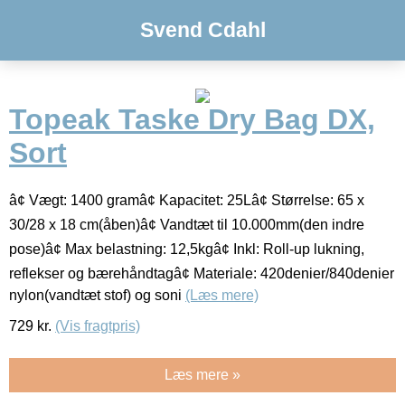
Svend Cdahl
Topeak Taske Dry Bag DX,
Sort
â¢ Vægt: 1400 gramâ¢ Kapacitet: 25Lâ¢ Størrelse: 65 x
30/28 x 18 cm(åben)â¢ Vandtæt til 10.000mm(den indre
pose)â¢ Max belastning: 12,5kgâ¢ Inkl: Roll-up lukning,
reflekser og bærehåndtagâ¢ Materiale: 420denier/840denier
nylon(vandtæt stof) og soni
(Læs mere)
729
kr.
(Vis fragtpris)
Læs mere »