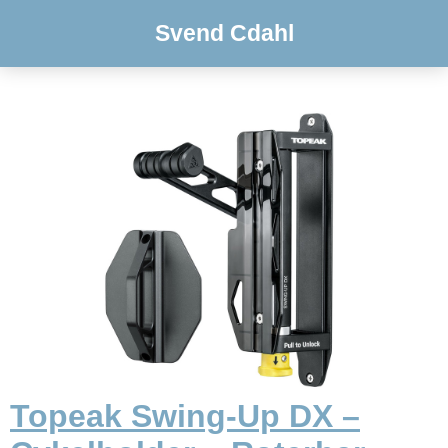
Svend Cdahl
Topeak Swing-Up DX –