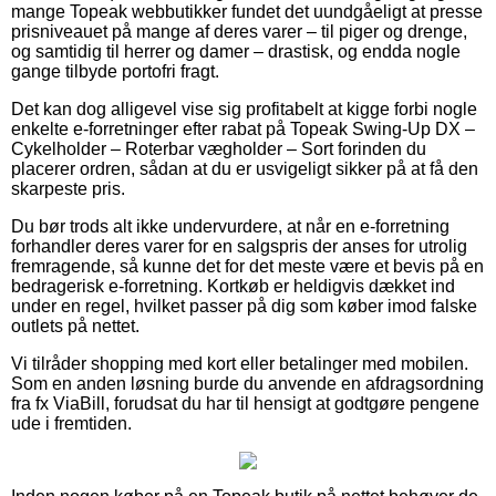
mange Topeak webbutikker fundet det uundgåeligt at presse
prisniveauet på mange af deres varer – til piger og drenge,
og samtidig til herrer og damer – drastisk, og endda nogle
gange tilbyde portofri fragt.
Det kan dog alligevel vise sig profitabelt at kigge forbi nogle
enkelte e-forretninger efter rabat på Topeak Swing-Up DX –
Cykelholder – Roterbar vægholder – Sort forinden du
placerer ordren, sådan at du er usvigeligt sikker på at få den
skarpeste pris.
Du bør trods alt ikke undervurdere, at når en e-forretning
forhandler deres varer for en salgspris der anses for utrolig
fremragende, så kunne det for det meste være et bevis på en
bedragerisk e-forretning. Kortkøb er heldigvis dækket ind
under en regel, hvilket passer på dig som køber imod falske
outlets på nettet.
Vi tilråder shopping med kort eller betalinger med mobilen.
Som en anden løsning burde du anvende en afdragsordning
fra fx ViaBill, forudsat du har til hensigt at godtgøre pengene
ude i fremtiden.