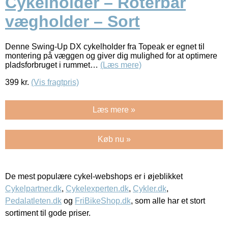
Cykelholder – Roterbar
vægholder – Sort
Denne Swing-Up DX cykelholder fra Topeak er egnet til
montering på væggen og giver dig mulighed for at optimere
pladsforbruget i rummet…
(Læs mere)
399
kr.
(Vis fragtpris)
Læs mere »
Køb nu »
De mest populære cykel-webshops er i øjeblikket
Cykelpartner.dk
,
Cykelexperten.dk
,
Cykler.dk
,
Pedalatleten.dk
og
FriBikeShop.dk
, som alle har et stort
sortiment til gode priser.