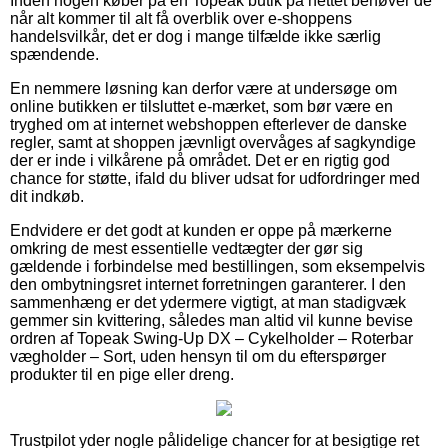
Inden nogen køber på en Topeak butik på nettet behøver de
når alt kommer til alt få overblik over e-shoppens
handelsvilkår, det er dog i mange tilfælde ikke særlig
spændende.
En nemmere løsning kan derfor være at undersøge om
online butikken er tilsluttet e-mærket, som bør være en
tryghed om at internet webshoppen efterlever de danske
regler, samt at shoppen jævnligt overvåges af sagkyndige
der er inde i vilkårene på området. Det er en rigtig god
chance for støtte, ifald du bliver udsat for udfordringer med
dit indkøb.
Endvidere er det godt at kunden er oppe på mærkerne
omkring de mest essentielle vedtægter der gør sig
gældende i forbindelse med bestillingen, som eksempelvis
den ombytningsret internet forretningen garanterer. I den
sammenhæng er det ydermere vigtigt, at man stadigvæk
gemmer sin kvittering, således man altid vil kunne bevise
ordren af Topeak Swing-Up DX – Cykelholder – Roterbar
vægholder – Sort, uden hensyn til om du efterspørger
produkter til en pige eller dreng.
Trustpilot yder nogle pålidelige chancer for at besigtige ret