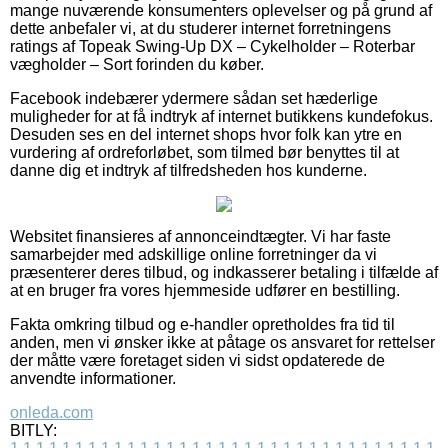
mange nuværende konsumenters oplevelser og på grund af
dette anbefaler vi, at du studerer internet forretningens
ratings af Topeak Swing-Up DX – Cykelholder – Roterbar
vægholder – Sort forinden du køber.
Facebook indebærer ydermere sådan set hæderlige
muligheder for at få indtryk af internet butikkens kundefokus.
Desuden ses en del internet shops hvor folk kan ytre en
vurdering af ordreforløbet, som tilmed bør benyttes til at
danne dig et indtryk af tilfredsheden hos kunderne.
Websitet finansieres af annonceindtægter. Vi har faste
samarbejder med adskillige online forretninger da vi
præsenterer deres tilbud, og indkasserer betaling i tilfælde af
at en bruger fra vores hjemmeside udfører en bestilling.
Fakta omkring tilbud og e-handler opretholdes fra tid til
anden, men vi ønsker ikke at påtage os ansvaret for rettelser
der måtte være foretaget siden vi sidst opdaterede de
anvendte informationer.
onleda.com
BITLY: