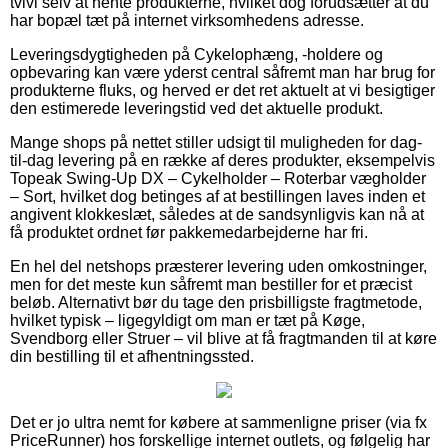
tvivl selv at hente produkterne, hvilket dog forudsætter at du
har bopæl tæt på internet virksomhedens adresse.
Leveringsdygtigheden på Cykelophæng, -holdere og
opbevaring kan være yderst central såfremt man har brug for
produkterne fluks, og herved er det ret aktuelt at vi besigtiger
den estimerede leveringstid ved det aktuelle produkt.
Mange shops på nettet stiller udsigt til muligheden for dag-
til-dag levering på en række af deres produkter, eksempelvis
Topeak Swing-Up DX – Cykelholder – Roterbar vægholder
– Sort, hvilket dog betinges af at bestillingen laves inden et
angivent klokkeslæt, således at de sandsynligvis kan nå at
få produktet ordnet før pakkemedarbejderne har fri.
En hel del netshops præsterer levering uden omkostninger,
men for det meste kun såfremt man bestiller for et præcist
beløb. Alternativt bør du tage den prisbilligste fragtmetode,
hvilket typisk – ligegyldigt om man er tæt på Køge,
Svendborg eller Struer – vil blive at få fragtmanden til at køre
din bestilling til et afhentningssted.
Det er jo ultra nemt for købere at sammenligne priser (via fx
PriceRunner) hos forskellige internet outlets, og følgelig har