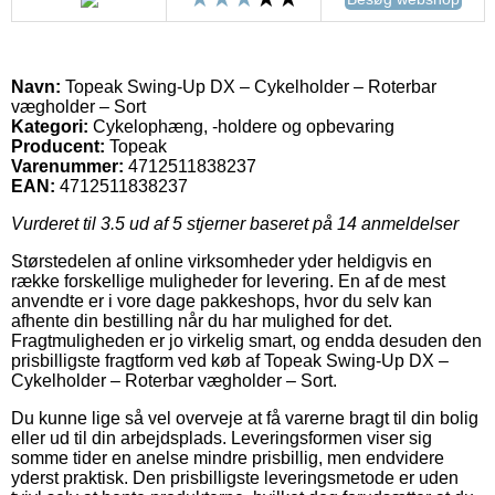
Navn:
Topeak Swing-Up DX – Cykelholder – Roterbar
vægholder – Sort
Kategori:
Cykelophæng, -holdere og opbevaring
Producent:
Topeak
Varenummer:
4712511838237
EAN:
4712511838237
Vurderet til
3.5
ud af 5 stjerner baseret på
14
anmeldelser
Størstedelen af online virksomheder yder heldigvis en
række forskellige muligheder for levering. En af de mest
anvendte er i vore dage pakkeshops, hvor du selv kan
afhente din bestilling når du har mulighed for det.
Fragtmuligheden er jo virkelig smart, og endda desuden den
prisbilligste fragtform ved køb af Topeak Swing-Up DX –
Cykelholder – Roterbar vægholder – Sort.
Du kunne lige så vel overveje at få varerne bragt til din bolig
eller ud til din arbejdsplads. Leveringsformen viser sig
somme tider en anelse mindre prisbillig, men endvidere
yderst praktisk. Den prisbilligste leveringsmetode er uden