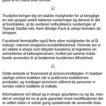
gave til en mand eller kvinde.
Trustpilot bringer dig ret stabile muligheder for at besigtige
en stor gruppe andre køberes vurderinger og derved er det
at foretrække, at du vurderer netbutikkens vurderinger af
Topeak Startkit inkl. Aero Wedge Pack & udstyr forinden du
shopper.
Facebook fremskaffer også flere sikre muligheder for at få
indsigt i internet shoppens kundetilfredshed. Herinde ser vi
en række e-shops som tilbyder kunderne at registrere en
anmeldelse af købsoplevelsen, hvilket på samme måde
burde anvendes til at bedømme kundernes tilfredshed.
Dette website er finansieret af annonceindtægter. Vi hjælper
utallige online butikker når vi publicerer butikkernes
produkter, og modtager provision såfremt de personer vi
sender videre fuldfører et indkøb.
Informationer om tilbud og e-shops ajourføres nu og da, men
det er umuligt for os at give garantier imod modifikationer der
er udført siden vi sidste gang opdaterede de anvendte data.