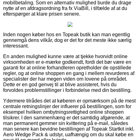
mobilbetaling. Som en alternativ mulighed burde du drage
nytte af en afdragsordning fra fx ViaBill, i tilfælde af at du
efterspørger at klare prisen senere.
Inden nogen køber hos en Topeak butik kan man egentlig
gennemgå dens vilkår, dog er det for det meste ikke særlig
interessant.
En anden mulighed kunne være at tjekke hvorvidt online
virksomheden er e-mærke godkendt, fordi det bør være en
garanti for at online forhandleren opretholder de opstillede
regler, og at online shoppen en gang i mellem revurderes af
specialister der har megen viden om lovene på området.
Dette er en god genvej til at blive assisteret, hvis du
forvoldes problemstillinger i forbindelse med din bestilling.
Ydermere tilrådes det at køberen er opmærksom på de mest
centrale retningslinjer der influerer på bestillingen, som for
eksempel hvilken ombytningsrettighed online shoppen
tilsikrer. I den sammenhæng er det samtidig afgørende, at
man permanent gemmer sin kvittering på e-mail, således
man senere kan bevidne bestillingen af Topeak Startkit inkl.
Aero Wedge Pack & udstyr, uafhængig om du skal købe en