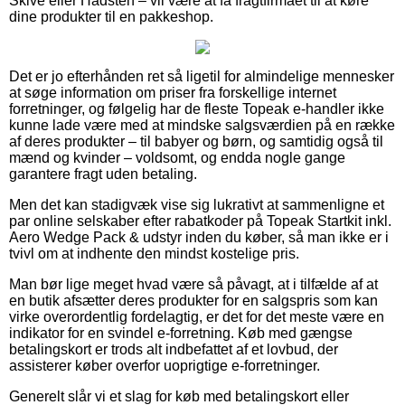
Skive eller Hadsten – vil være at få fragtfirmaet til at køre
dine produkter til en pakkeshop.
Det er jo efterhånden ret så ligetil for almindelige mennesker
at søge information om priser fra forskellige internet
forretninger, og følgelig har de fleste Topeak e-handler ikke
kunne lade være med at mindske salgsværdien på en række
af deres produkter – til babyer og børn, og samtidig også til
mænd og kvinder – voldsomt, og endda nogle gange
garantere fragt uden betaling.
Men det kan stadigvæk vise sig lukrativt at sammenligne et
par online selskaber efter rabatkoder på Topeak Startkit inkl.
Aero Wedge Pack & udstyr inden du køber, så man ikke er i
tvivl om at indhente den mindst kostelige pris.
Man bør lige meget hvad være så påvagt, at i tilfælde af at
en butik afsætter deres produkter for en salgspris som kan
virke overordentlig fordelagtig, er det for det meste være en
indikator for en svindel e-forretning. Køb med gængse
betalingskort er trods alt indbefattet af et lovbud, der
assisterer køber overfor uoprigtige e-forretninger.
Generelt slår vi et slag for køb med betalingskort eller