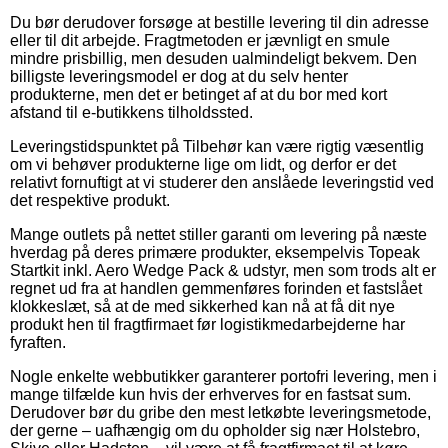
Du bør derudover forsøge at bestille levering til din adresse
eller til dit arbejde. Fragtmetoden er jævnligt en smule
mindre prisbillig, men desuden ualmindeligt bekvem. Den
billigste leveringsmodel er dog at du selv henter
produkterne, men det er betinget af at du bor med kort
afstand til e-butikkens tilholdssted.
Leveringstidspunktet på Tilbehør kan være rigtig væsentlig
om vi behøver produkterne lige om lidt, og derfor er det
relativt fornuftigt at vi studerer den anslåede leveringstid ved
det respektive produkt.
Mange outlets på nettet stiller garanti om levering på næste
hverdag på deres primære produkter, eksempelvis Topeak
Startkit inkl. Aero Wedge Pack & udstyr, men som trods alt er
regnet ud fra at handlen gemmenføres forinden et fastslået
klokkeslæt, så at de med sikkerhed kan nå at få dit nye
produkt hen til fragtfirmaet før logistikmedarbejderne har
fyraften.
Nogle enkelte webbutikker garanterer portofri levering, men i
mange tilfælde kun hvis der erhverves for en fastsat sum.
Derudover bør du gribe den mest letkøbte leveringsmetode,
der gerne – uafhængig om du opholder sig nær Holstebro,