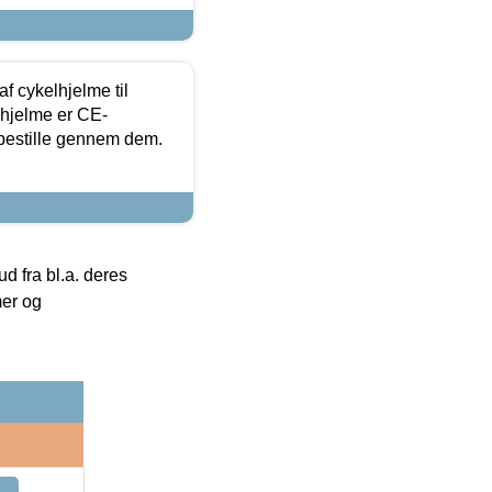
f cykelhjelme til
lhjelme er CE-
 bestille gennem dem.
 fra bl.a. deres
mer og