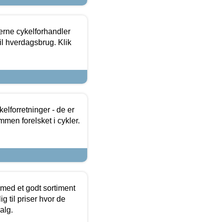
erne cykelforhandler
til hverdagsbrug. Klik
lforretninger - de er
mmen forelsket i cykler.
 med et godt sortiment
g til priser hvor de
alg.