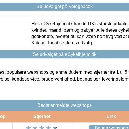
Se udvalget på Velogear.dk
Hos eCykelhjelm.dk har de DK's største udvalg a
kvinder, mænd, børn og babyer. Alle deres cyke
godkendte, hvorfor du kan være helt tryg ved at
Klik her for at se deres udvalg.
Se udvalget på eCykelhjelm.dk
t populære webshops og anmeldt dem med stjerner fra 1 til 5 ud
rrelse, kundeservice, brugervenlighed, betingelser, leveringsfor
Bedst anmeldte webshops
op
Stjerner
Link
Besøg webshop