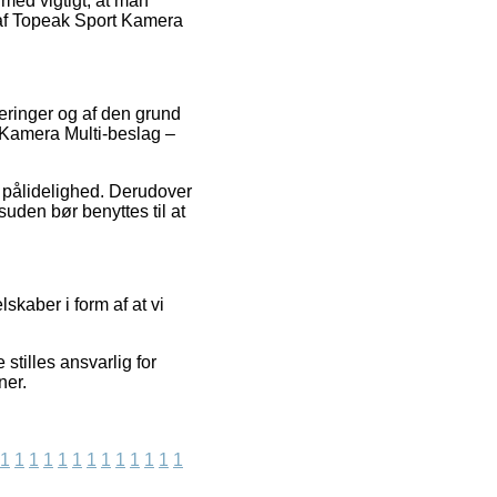
lmed vigtigt, at man
n af Topeak Sport Kamera
deringer og af den grund
 Kamera Multi-beslag –
s pålidelighed. Derudover
suden bør benyttes til at
kaber i form af at vi
stilles ansvarlig for
ner.
1
1
1
1
1
1
1
1
1
1
1
1
1