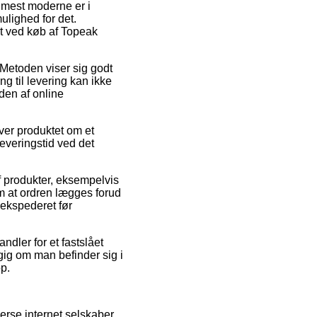
n mest moderne er i
ulighed for det.
gt ved køb af Topeak
. Metoden viser sig godt
g til levering kan ikke
den af online
ver produktet om et
leveringstid ved det
f produkter, eksempelvis
m at ordren lægges forud
 ekspederet før
ndler for et fastslået
gig om man befinder sig i
op.
rse internet selskaber,