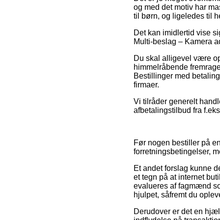
og med det motiv har mas
til børn, og ligeledes ti
Det kan imidlertid vise s
Multi-beslag – Kamera ada
Du skal alligevel være o
himmelråbende fremragend
Bestillinger med betalings
firmaer.
Vi tilråder generelt hand
afbetalingstilbud fra f.ek
Før nogen bestiller på e
forretningsbetingelser, me
Et andet forslag kunne de
et tegn på at internet 
evalueres af fagmænd som
hjulpet, såfremt du oplev
Derudover er det en hjæ