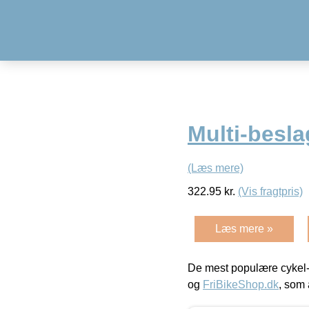
Multi-besl
(Læs mere)
322.95
kr.
(Vis fragtpris)
Læs mere »
De mest populære cykel-
og
FriBikeShop.dk
, som 