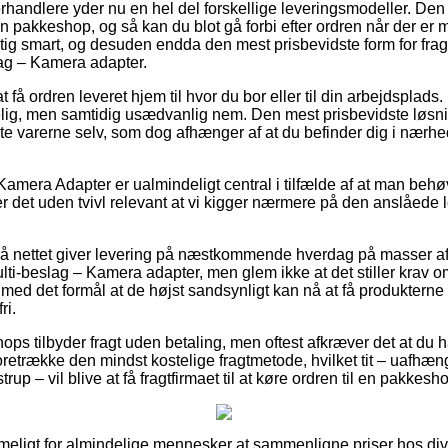
forhandlere yder nu en hel del forskellige leveringsmodeller. De
 en pakkeshop, og så kan du blot gå forbi efter ordren når der er m
gtig smart, og desuden endda den mest prisbevidste form for fra
ag – Kamera adapter.
få ordren leveret hjem til hvor du bor eller til din arbejdsplads
lig, men samtidig usædvanlig nem. Den mest prisbevidste løsnin
e varerne selv, som dog afhænger af at du befinder dig i nærhe
Kamera Adapter er ualmindeligt central i tilfælde af at man behø
er det uden tvivl relevant at vi kigger nærmere på den anslåede 
 på nettet giver levering på næstkommende hverdag på masser a
i-beslag – Kamera adapter, men glem ikke at det stiller krav o
t, med det formål at de højst sandsynligt kan nå at få produkterne
ri.
ops tilbyder fragt uden betaling, men oftest afkræver det at du ha
etrække den mindst kostelige fragtmetode, hvilket tit – uafhæn
rup – vil blive at få fragtfirmaet til at køre ordren til en pakkesh
eligt for almindelige mennesker at sammenligne priser hos dive