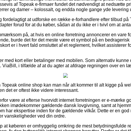
sevis af Topeak e-firmaer fundet det nødvendigt at nedsætte pr
l herrer og damer – kolossalt, og endda nogle gange yde levering
ig fordelagtigt at udforske en række e-forhandlere efter tilbud 
pter forud for at du køber, sådan at du ikke er i tvivl om at ant
pmærksom på, at hvis en online forretning annoncerer en vare fo
e, burde det for det meste være et symbol på en bedragerisk i
kort er i hvert fald omsluttet af et reglement, hvilket assisterer f
ler med kort eller betalinger med mobilen. Som alternativ kunne 
s. ViaBill, i tilfælde af at du agter at afdrage regningen over en 
n Topeak online shop kan man når alt kommer til alt kigge på 
n det er oftest ikke videre interessant.
rfor være at efterse hvorvidt internet forretningen er e-mærke g
butikken imødekommer gældende dansk lovgivning, samt at hjem
 har ekspertise inden for de gældende vilkår. Dette er en god m
er vanskeligheder ved din ordre.
lp at køberen er omhyggelig omkring de mest betydningsfulde r