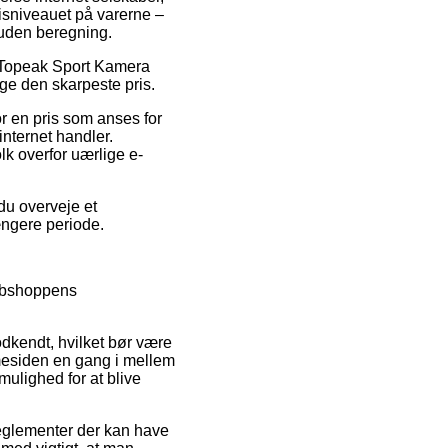
isniveauet på varerne –
 uden beregning.
på Topeak Sport Kamera
age den skarpeste pris.
r en pris som anses for
nternet handler.
olk overfor uærlige e-
du overveje et
længere periode.
webshoppens
odkendt, hvilket bør være
mesiden en gang i mellem
ulighed for at blive
eglementer der kan have