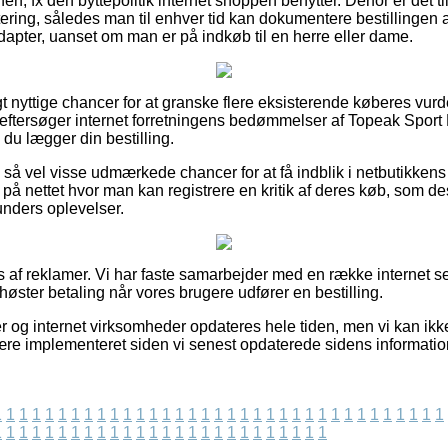
en, fx den byttepolitik internet shoppen benytter. Derfor er det ti
ttering, således man til enhver tid kan dokumentere bestillinge
apter, uanset om man er på indkøb til en herre eller dame.
igt nyttige chancer for at granske flere eksisterende køberes vur
eftersøger internet forretningens bedømmelser af Topeak Sport
du lægger din bestilling.
så vel visse udmærkede chancer for at få indblik i netbutikken
 på nettet hvor man kan registrere en kritik af deres køb, som de
 kunders oplevelser.
af reklamer. Vi har faste samarbejder med en række internet sels
 høster betaling når vores brugere udfører en bestilling.
og internet virksomheder opdateres hele tiden, men vi kan ikke 
ære implementeret siden vi senest opdaterede sidens informatio
1
1
1
1
1
1
1
1
1
1
1
1
1
1
1
1
1
1
1
1
1
1
1
1
1
1
1
1
1
1
1
1
1
1
1
1
1
1
1
1
1
1
1
1
1
1
1
1
1
1
1
1
1
1
1
1
1
1
1
1
1