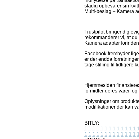
indflydelse på transaktion
stadig opbevarer sin kvi
Multi-beslag – Kamera ad
Trustpilot bringer dig ev
rekommanderer vi, at du 
Kamera adapter forinden 
Facebook frembyder lige 
er der endda forretninger
tage stilling til tidligere
Hjemmesiden finansieres 
formidler deres varer, og
Oplysninger om produkter 
modifikationer der kan v
BITLY:
1
1
1
1
1
1
1
1
1
1
1
1
1
1
1
1
1
1
1
1
1
1
1
1
1
1