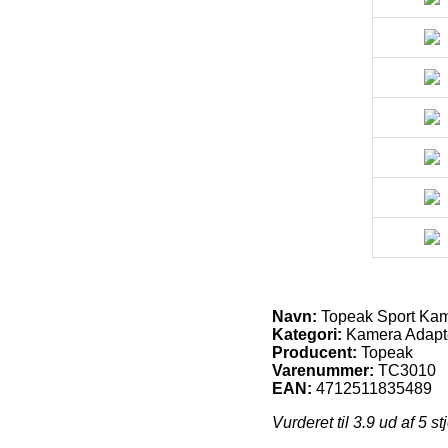
Navn:
Topeak Sport Kam
Kategori:
Kamera Adapt
Producent:
Topeak
Varenummer:
TC3010
EAN:
4712511835489
Vurderet til
3.9
ud af 5 st