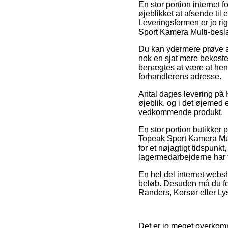
En stor portion internet 
øjeblikket at afsende til
Leveringsformen er jo ri
Sport Kamera Multi-besl
Du kan ydermere prøve at 
nok en sjat mere bekoste
benægtes at være at hent
forhandlerens adresse.
Antal dages levering på 
øjeblik, og i det øjemed 
vedkommende produkt.
En stor portion butikker
Topeak Sport Kamera Mult
for et nøjagtigt tidspunk
lagermedarbejderne har f
En hel del internet websh
beløb. Desuden må du for
Randers, Korsør eller Lyst
Det er jo meget overkomm