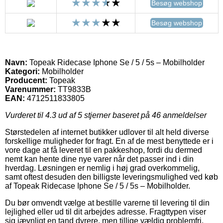
Besøg webshop
Besøg webshop
Navn:
Topeak Ridecase Iphone Se / 5 / 5s – Mobilholder
Kategori:
Mobilholder
Producent:
Topeak
Varenummer:
TT9833B
EAN:
4712511833805
Vurderet til
4.3
ud af 5 stjerner baseret på
46
anmeldelser
Størstedelen af internet butikker udlover til alt held diverse
forskellige muligheder for fragt. En af de mest benyttede er i
vore dage at få leveret til en pakkeshop, fordi du dermed
nemt kan hente dine nye varer når det passer ind i din
hverdag. Løsningen er nemlig i høj grad overkommelig,
samt oftest desuden den billigste leveringsmulighed ved køb
af Topeak Ridecase Iphone Se / 5 / 5s – Mobilholder.
Du bør omvendt vælge at bestille varerne til levering til din
lejlighed eller ud til dit arbejdes adresse. Fragttypen viser
sig jævnligt en tand dyrere, men tillige vældig problemfri.