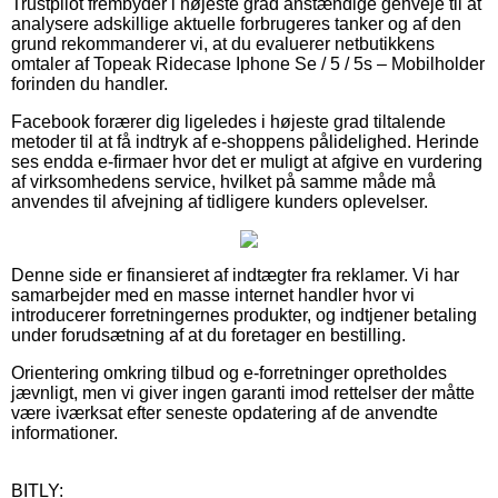
Trustpilot frembyder i højeste grad anstændige genveje til at
analysere adskillige aktuelle forbrugeres tanker og af den
grund rekommanderer vi, at du evaluerer netbutikkens
omtaler af Topeak Ridecase Iphone Se / 5 / 5s – Mobilholder
forinden du handler.
Facebook forærer dig ligeledes i højeste grad tiltalende
metoder til at få indtryk af e-shoppens pålidelighed. Herinde
ses endda e-firmaer hvor det er muligt at afgive en vurdering
af virksomhedens service, hvilket på samme måde må
anvendes til afvejning af tidligere kunders oplevelser.
Denne side er finansieret af indtægter fra reklamer. Vi har
samarbejder med en masse internet handler hvor vi
introducerer forretningernes produkter, og indtjener betaling
under forudsætning af at du foretager en bestilling.
Orientering omkring tilbud og e-forretninger opretholdes
jævnligt, men vi giver ingen garanti imod rettelser der måtte
være iværksat efter seneste opdatering af de anvendte
informationer.
BITLY: