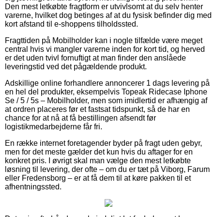
Den mest letkøbte fragtform er utvivlsomt at du selv henter
varerne, hvilket dog betinges af at du fysisk befinder dig med
kort afstand til e-shoppens tilholdssted.
Fragttiden på Mobilholder kan i nogle tilfælde være meget
central hvis vi mangler varerne inden for kort tid, og herved
er det uden tvivl fornuftigt at man finder den anslåede
leveringstid ved det pågældende produkt.
Adskillige online forhandlere annoncerer 1 dags levering på
en hel del produkter, eksempelvis Topeak Ridecase Iphone
Se / 5 / 5s – Mobilholder, men som imidlertid er afhængig af
at ordren placeres før et fastsat tidspunkt, så de har en
chance for at nå at få bestillingen afsendt før
logistikmedarbejderne får fri.
En række internet foretagender byder på fragt uden gebyr,
men for det meste gælder det kun hvis du aftager for en
konkret pris. I øvrigt skal man vælge den mest letkøbte
løsning til levering, der ofte – om du er tæt på Viborg, Farum
eller Fredensborg – er at få dem til at køre pakken til et
afhentningssted.