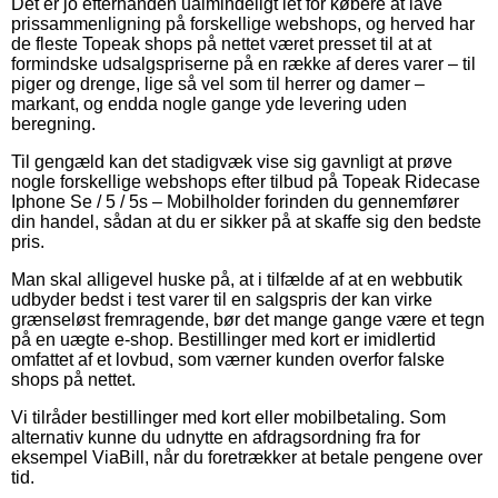
Det er jo efterhånden ualmindeligt let for købere at lave
prissammenligning på forskellige webshops, og herved har
de fleste Topeak shops på nettet været presset til at at
formindske udsalgspriserne på en række af deres varer – til
piger og drenge, lige så vel som til herrer og damer –
markant, og endda nogle gange yde levering uden
beregning.
Til gengæld kan det stadigvæk vise sig gavnligt at prøve
nogle forskellige webshops efter tilbud på Topeak Ridecase
Iphone Se / 5 / 5s – Mobilholder forinden du gennemfører
din handel, sådan at du er sikker på at skaffe sig den bedste
pris.
Man skal alligevel huske på, at i tilfælde af at en webbutik
udbyder bedst i test varer til en salgspris der kan virke
grænseløst fremragende, bør det mange gange være et tegn
på en uægte e-shop. Bestillinger med kort er imidlertid
omfattet af et lovbud, som værner kunden overfor falske
shops på nettet.
Vi tilråder bestillinger med kort eller mobilbetaling. Som
alternativ kunne du udnytte en afdragsordning fra for
eksempel ViaBill, når du foretrækker at betale pengene over
tid.