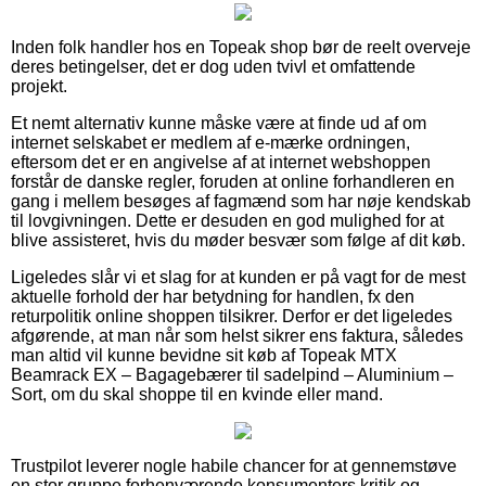
Inden folk handler hos en Topeak shop bør de reelt overveje
deres betingelser, det er dog uden tvivl et omfattende
projekt.
Et nemt alternativ kunne måske være at finde ud af om
internet selskabet er medlem af e-mærke ordningen,
eftersom det er en angivelse af at internet webshoppen
forstår de danske regler, foruden at online forhandleren en
gang i mellem besøges af fagmænd som har nøje kendskab
til lovgivningen. Dette er desuden en god mulighed for at
blive assisteret, hvis du møder besvær som følge af dit køb.
Ligeledes slår vi et slag for at kunden er på vagt for de mest
aktuelle forhold der har betydning for handlen, fx den
returpolitik online shoppen tilsikrer. Derfor er det ligeledes
afgørende, at man når som helst sikrer ens faktura, således
man altid vil kunne bevidne sit køb af Topeak MTX
Beamrack EX – Bagagebærer til sadelpind – Aluminium –
Sort, om du skal shoppe til en kvinde eller mand.
Trustpilot leverer nogle habile chancer for at gennemstøve
en stor gruppe forhenværende konsumenters kritik og