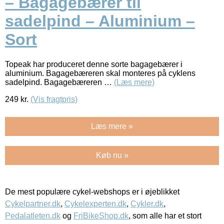
– Bagagebærer til
sadelpind – Aluminium –
Sort
Topeak har produceret denne sorte bagagebærer i
aluminium. Bagagebæreren skal monteres på cyklens
sadelpind. Bagagebæreren …
(Læs mere)
249
kr.
(Vis fragtpris)
Læs mere »
Køb nu »
De mest populære cykel-webshops er i øjeblikket
Cykelpartner.dk
,
Cykelexperten.dk
,
Cykler.dk
,
Pedalatleten.dk
og
FriBikeShop.dk
, som alle har et stort