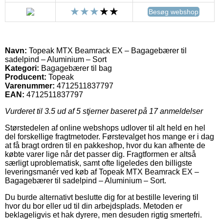
Besøg webshop
Navn:
Topeak MTX Beamrack EX – Bagagebærer til
sadelpind – Aluminium – Sort
Kategori:
Bagagebærer til bag
Producent:
Topeak
Varenummer:
4712511837797
EAN:
4712511837797
Vurderet til
3.5
ud af 5 stjerner baseret på
17
anmeldelser
Størstedelen af online webshops udlover til alt held en hel
del forskellige fragtmetoder. Førstevalget hos mange er i dag
at få bragt ordren til en pakkeshop, hvor du kan afhente de
købte varer lige når det passer dig. Fragtformen er altså
særligt uproblematisk, samt ofte ligeledes den billigste
leveringsmanér ved køb af Topeak MTX Beamrack EX –
Bagagebærer til sadelpind – Aluminium – Sort.
Du burde alternativt beslutte dig for at bestille levering til
hvor du bor eller ud til din arbejdsplads. Metoden er
beklageligvis et hak dyrere, men desuden rigtig smertefri.