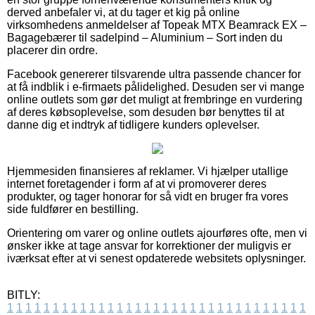
derved anbefaler vi, at du tager et kig på online
virksomhedens anmeldelser af Topeak MTX Beamrack EX –
Bagagebærer til sadelpind – Aluminium – Sort inden du
placerer din ordre.
Facebook genererer tilsvarende ultra passende chancer for
at få indblik i e-firmaets pålidelighed. Desuden ser vi mange
online outlets som gør det muligt at frembringe en vurdering
af deres købsoplevelse, som desuden bør benyttes til at
danne dig et indtryk af tidligere kunders oplevelser.
Hjemmesiden finansieres af reklamer. Vi hjælper utallige
internet foretagender i form af at vi promoverer deres
produkter, og tager honorar for så vidt en bruger fra vores
side fuldfører en bestilling.
Orientering om varer og online outlets ajourføres ofte, men vi
ønsker ikke at tage ansvar for korrektioner der muligvis er
iværksat efter at vi senest opdaterede websitets oplysninger.
BITLY:
1
1
1
1
1
1
1
1
1
1
1
1
1
1
1
1
1
1
1
1
1
1
1
1
1
1
1
1
1
1
1
1
1