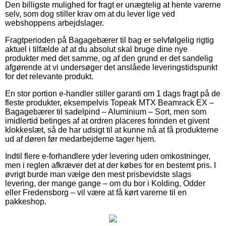
Den billigste mulighed for fragt er unægtelig at hente varerne
selv, som dog stiller krav om at du lever lige ved
webshoppens arbejdslager.
Fragtperioden på Bagagebærer til bag er selvfølgelig rigtig
aktuel i tilfælde af at du absolut skal bruge dine nye
produkter med det samme, og af den grund er det sandelig
afgørende at vi undersøger det anslåede leveringstidspunkt
for det relevante produkt.
En stor portion e-handler stiller garanti om 1 dags fragt på de
fleste produkter, eksempelvis Topeak MTX Beamrack EX –
Bagagebærer til sadelpind – Aluminium – Sort, men som
imidlertid betinges af at ordren placeres forinden et givent
klokkeslæt, så de har udsigt til at kunne nå at få produkterne
ud af døren før medarbejderne tager hjem.
Indtil flere e-forhandlere yder levering uden omkostninger,
men i reglen afkræver det at der købes for en bestemt pris. I
øvrigt burde man vælge den mest prisbevidste slags
levering, der mange gange – om du bor i Kolding, Odder
eller Fredensborg – vil være at få kørt varerne til en
pakkeshop.