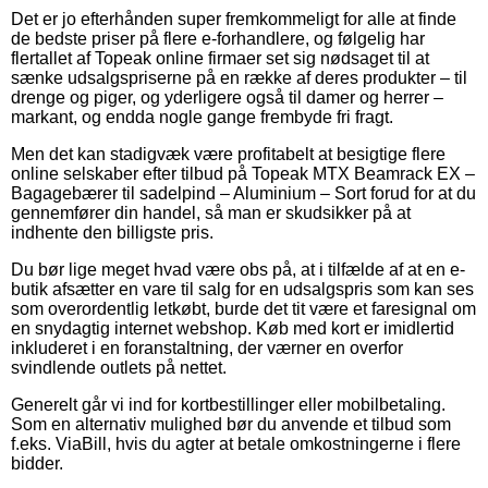
Det er jo efterhånden super fremkommeligt for alle at finde
de bedste priser på flere e-forhandlere, og følgelig har
flertallet af Topeak online firmaer set sig nødsaget til at
sænke udsalgspriserne på en række af deres produkter – til
drenge og piger, og yderligere også til damer og herrer –
markant, og endda nogle gange frembyde fri fragt.
Men det kan stadigvæk være profitabelt at besigtige flere
online selskaber efter tilbud på Topeak MTX Beamrack EX –
Bagagebærer til sadelpind – Aluminium – Sort forud for at du
gennemfører din handel, så man er skudsikker på at
indhente den billigste pris.
Du bør lige meget hvad være obs på, at i tilfælde af at en e-
butik afsætter en vare til salg for en udsalgspris som kan ses
som overordentlig letkøbt, burde det tit være et faresignal om
en snydagtig internet webshop. Køb med kort er imidlertid
inkluderet i en foranstaltning, der værner en overfor
svindlende outlets på nettet.
Generelt går vi ind for kortbestillinger eller mobilbetaling.
Som en alternativ mulighed bør du anvende et tilbud som
f.eks. ViaBill, hvis du agter at betale omkostningerne i flere
bidder.