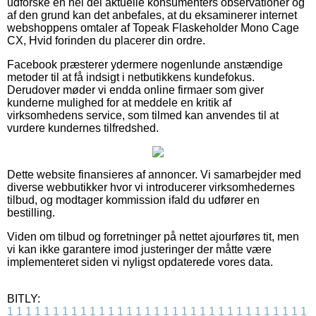
udforske en hel del aktuelle konsumenters observationer og
af den grund kan det anbefales, at du eksaminerer internet
webshoppens omtaler af Topeak Flaskeholder Mono Cage
CX, Hvid forinden du placerer din ordre.
Facebook præsterer ydermere nogenlunde anstændige
metoder til at få indsigt i netbutikkens kundefokus.
Derudover møder vi endda online firmaer som giver
kunderne mulighed for at meddele en kritik af
virksomhedens service, som tilmed kan anvendes til at
vurdere kundernes tilfredshed.
Dette website finansieres af annoncer. Vi samarbejder med
diverse webbutikker hvor vi introducerer virksomhedernes
tilbud, og modtager kommission ifald du udfører en
bestilling.
Viden om tilbud og forretninger på nettet ajourføres tit, men
vi kan ikke garantere imod justeringer der måtte være
implementeret siden vi nyligst opdaterede vores data.
BITLY:
1
1
1
1
1
1
1
1
1
1
1
1
1
1
1
1
1
1
1
1
1
1
1
1
1
1
1
1
1
1
1
1
1