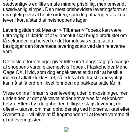
sædvanligvis en lille smule mindre prisbillig, men omvendt
usædvanlig simpel. Den mest prisbevidste leveringsform er
unægtelig selv at hente ordren, som dog afhænger af at du
lever i kort afstand af netshoppens lager.
Leveringstiden på Mærker > Tilbehør > Topeak kan være
ultra vigtig i tilfælde af at vi absolut skal bruge produktet om
få sekunder, og herved er det forholdsvis vigtigt at du
besigtiger den forventede leveringsdato ved den relevante
vare.
De fleste e-forretninger giver løfte om 1 dags fragt på mange
af shoppens varer, eksempelvis Topeak Flaskeholder Mono
Cage CX, Hvid, som dog er påkrævet at du når at bestille
inden et aftalt klokkeslæt, således at de højst sandsynligt
kan nå at få ordren fikset forinden de pakkeansatte får fri.
Visse online firmaer sikrer levering uden omkostninger, men
undertiden er det påkrævet at der erhverves for et konkret
beløb. Ellers bør du gribe den billigste slags levering, der
oftest – uanset om man opholder sig ved Horsens, Ikast eller
Svenstrup – vil blive at få fragtmanden til at levere varerne til
et udleveringssted.