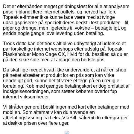
Det er efterhånden meget gnidningsløst for alle at analysere
priser i blandt flere internet outlets, og herved har flere
Topeak e-firmaer ikke kunne lade være med at tvinge
udsalgspriserne på specielt deres bedst i test produkter – til
piger og drenge, men ligeledes til voksne – betragteligt, og
endda nogle gange love levering uden betaling.
Trods dette kan det trods alt blive udbytterigt at udforske et
par forskellige internet webshops efter udsalg på Topeak
Flaskeholder Mono Cage CX, Hvid før du bestiller, så du er
på den sikre side med at antage den bedste pris.
Du skal lige meget hvad ikke undervurdere, at når en shop
på nettet afsætter et produkt for en pris som kan virke
uendeligt god, kunne det tit være et tegn på en uærlig e-
forretning. Køb med gængse betalingskort er dog omfattet af
Indsigelsesordningen, som støtter køberen overfor fup
internet virksomheder.
Vi tilråder generelt bestillinger med kort eller betalinger med
mobilen. Som alternativ kan du anvende en
afbetalingsløsning fra f.eks. ViaBill, såfremt du efterspørger
at dække prisen over flere uger.