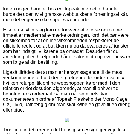
Inden nogen handler hos en Topeak internet forhandler
burde de uden tvivl granske webbutikkens forretningsvilkår,
men det er gerne ikke super spændende.
Et alternativt forslag kan derfor være at efterse om online
firmaet er medlem af e-mærke ordningen, fordi det bør være
en sikkerhed for at online virksomheden respekterer de
officielle regler, og at butikken nu og da evalueres af jurister
som har indsigt i vilkårene på området. Desuden får du
anledning til en hjælpende hånd, såfremt du oplever besvær
som følge af din bestilling.
Ligeså tilrådes det at man er hensynstagende til de mest
vedkommende forhold der er gældende for ordren, som fx
hvilken returpolitik online webshoppen kører med. I den
relation er det desuden afgørende, at man til enhver tid
beholder ens ordremail, så man når som helst kan
dokumentere sin ordre af Topeak Flaskeholder Mono Cage
CX, Hvid, uafhængig om man skal købe en gave til en dreng
eller pige.
Trustpilot indebærer en del hensigtsmæssige genveje til at