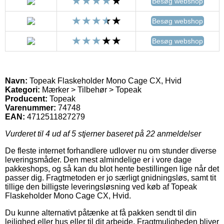
Besøg webshop
Besøg webshop
Besøg webshop
Navn:
Topeak Flaskeholder Mono Cage CX, Hvid
Kategori:
Mærker > Tilbehør > Topeak
Producent:
Topeak
Varenummer:
74748
EAN:
4712511827279
Vurderet til
4
ud af 5 stjerner baseret på
22
anmeldelser
De fleste internet forhandlere udlover nu om stunder diverse
leveringsmåder. Den mest almindelige er i vore dage
pakkeshops, og så kan du blot hente bestillingen lige når det
passer dig. Fragtmetoden er jo særligt gnidningsløs, samt tit
tillige den billigste leveringsløsning ved køb af Topeak
Flaskeholder Mono Cage CX, Hvid.
Du kunne alternativt påtænke at få pakken sendt til din
lejlighed eller hus eller til dit arbejde. Fragtmuligheden bliver