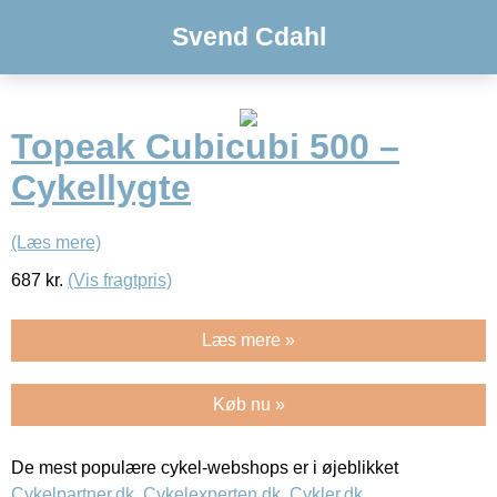
Svend Cdahl
Topeak Cubicubi 500 –
Cykellygte
(Læs mere)
687
kr.
(Vis fragtpris)
Læs mere »
Køb nu »
De mest populære cykel-webshops er i øjeblikket
Cykelpartner.dk
,
Cykelexperten.dk
,
Cykler.dk
,