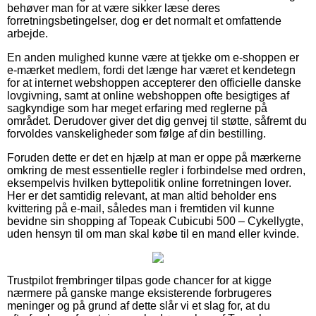
behøver man for at være sikker læse deres
forretningsbetingelser, dog er det normalt et omfattende
arbejde.
En anden mulighed kunne være at tjekke om e-shoppen er
e-mærket medlem, fordi det længe har været et kendetegn
for at internet webshoppen accepterer den officielle danske
lovgivning, samt at online webshoppen ofte besigtiges af
sagkyndige som har meget erfaring med reglerne på
området. Derudover giver det dig genvej til støtte, såfremt du
forvoldes vanskeligheder som følge af din bestilling.
Foruden dette er det en hjælp at man er oppe på mærkerne
omkring de mest essentielle regler i forbindelse med ordren,
eksempelvis hvilken byttepolitik online forretningen lover.
Her er det samtidig relevant, at man altid beholder ens
kvittering på e-mail, således man i fremtiden vil kunne
bevidne sin shopping af Topeak Cubicubi 500 – Cykellygte,
uden hensyn til om man skal købe til en mand eller kvinde.
Trustpilot frembringer tilpas gode chancer for at kigge
nærmere på ganske mange eksisterende forbrugeres
meninger og på grund af dette slår vi et slag for, at du