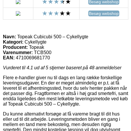
Besøg webshop
Besøg webshop
Navn:
Topeak Cubicubi 500 – Cykellygte
Kategori:
Cykellygte
Producent:
Topeak
Varenummer:
TCB500
EAN:
4710069681770
Vurderet til
4.1
ud af 5 stjerner baseret på
48
anmeldelser
Flere e-handler giver nu til dags en lang række forskellige
leveringsudgaver. En der er meget almindelig er p.t. at få
leveret til et afhentningssted, hvor du selv henter pakken når
det passer dig. Fragtformen er altså i høj grad smertefri, samt
endda ligeledes den mest letkøbte leveringsmetode ved køb
af Topeak Cubicubi 500 – Cykellygte.
Du kunne alternativt forsøge at få varerne bragt til dit hus
eller ud til dit arbejde. Leveringsmetoden bliver en gang i
mellem en tand mere bekostelig, men desuden rigtig
smertefri. Den mindst kostelige løsning vil dog utvivlsomt