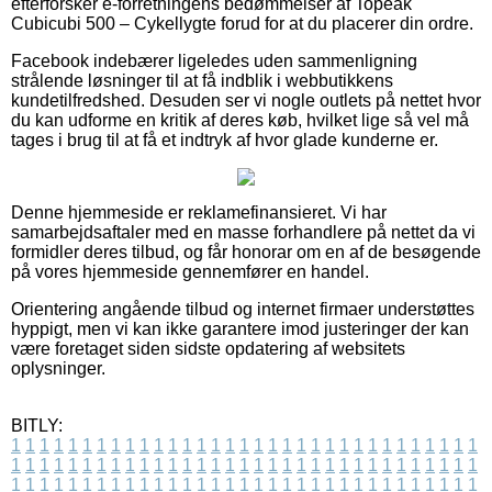
efterforsker e-forretningens bedømmelser af Topeak
Cubicubi 500 – Cykellygte forud for at du placerer din ordre.
Facebook indebærer ligeledes uden sammenligning
strålende løsninger til at få indblik i webbutikkens
kundetilfredshed. Desuden ser vi nogle outlets på nettet hvor
du kan udforme en kritik af deres køb, hvilket lige så vel må
tages i brug til at få et indtryk af hvor glade kunderne er.
Denne hjemmeside er reklamefinansieret. Vi har
samarbejdsaftaler med en masse forhandlere på nettet da vi
formidler deres tilbud, og får honorar om en af de besøgende
på vores hjemmeside gennemfører en handel.
Orientering angående tilbud og internet firmaer understøttes
hyppigt, men vi kan ikke garantere imod justeringer der kan
være foretaget siden sidste opdatering af websitets
oplysninger.
BITLY:
1
1
1
1
1
1
1
1
1
1
1
1
1
1
1
1
1
1
1
1
1
1
1
1
1
1
1
1
1
1
1
1
1
1
1
1
1
1
1
1
1
1
1
1
1
1
1
1
1
1
1
1
1
1
1
1
1
1
1
1
1
1
1
1
1
1
1
1
1
1
1
1
1
1
1
1
1
1
1
1
1
1
1
1
1
1
1
1
1
1
1
1
1
1
1
1
1
1
1