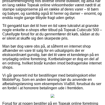
prissammenligning hos diverse online butikker, og altså har
en lang række Topeak online virksomheder været nødt til at
stampe salgspriserne på en række af deres varer – til børn
og babyer, og samtidig også til herrer og damer – enormt, og
endda nogle gange tilbyde fragt uden gebyr.
Til gengæld kan det til hver en tid være lukrativt at granske
nogle enkelte e-shops efter tilbud på Topeak Cubicubi 500 –
Cykellygte forud for at du gennemfører dit køb, sådan at du
er sikret at skaffe sig den skarpeste pris.
Man bør dog være obs på, at såfremt en internet shop
afhænder en vare til salg for en udsalgspris der er
ekstraordinært gunstig, bør det tit være et kendetegn på en
snydagtig online forretning. Kortbetalinger er dog en del af
en ordning, hvilket bistår kunden imod bedrageriske internet
shops.
Vi går generelt ind for bestillinger med betalingskort eller
MobilePay. Som en anden løsning bør du anvende en
afbetalingsløsning som eksempelvis ViaBill, forudsat du ser
en fordel i at honorere betalingen ude i fremtiden.
Forud for at nogen bestiller på en Topeak online forretning