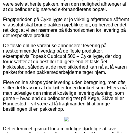
være selv at hente pakken, men den mulighed afhænger af
at du befinder dig nærved e-forhandlerens bopæl.
Fragtperioden på Cykellygte er jo virkelig afgørende såfremt
vi absolut skal bruge pakken øjeblikkeligt, og herved er det
ret klogt at vi ser nærmere på tidshorisonten for levering på
det respektive produkt.
De fleste online varehuse annoncerer levering på
næstkommende hverdag på de fleste produkter,
eksempelvis Topeak Cubicubi 500 – Cykellygte, der dog
forudsætter at du bestiller tidligere end et fastslået
klokkeslæt, således at de med sikkerhed kan nå at få varen
pakket forinden pakkemedarbejderne tager hjem.
Flere online shops yder levering uden beregning, men ofte
stiller det krav om at du køber for en konkret sum. Ellers må
man udvælge den mindst kostelige leveringsløsning, som
gerne – hvad end du befinder sig tæt på Køge, Skive eller
Hundested – vil være at få fragtmanden til at bringe
bestillingen til en pakkeshop.
Det er temmelig smart for almindelige dødelige at lave