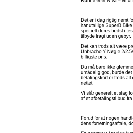
Rønne eller Nivå – vil bli
Det er i dag rigtig nemt f
har utallige SuperB Bike
specielt deres bedst i te
tilbyde fragt uden gebyr.
Det kan trods alt være pr
Unbracho Y-Nøgle 2/2.5/3
billigste pris.
Du må bare ikke glemme, a
umådelig god, burde det
betalingskort er trods a
nettet.
Vi slår generelt et slag 
af et afbetalingstilbud f
Forud for at nogen handl
dens forretningsaftale, do