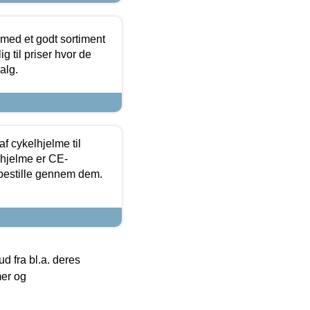
 med et godt sortiment
g til priser hvor de
alg.
f cykelhjelme til
lhjelme er CE-
 bestille gennem dem.
 fra bl.a. deres
mer og