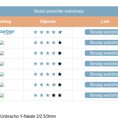
Bedst anmeldte webshops
bshop
Stjerner
Link
Besøg websh
Besøg websh
Besøg websh
Besøg websh
Besøg websh
Besøg websh
Besøg websh
 Unbracho Y-Nøgle 2/2.5/3mm