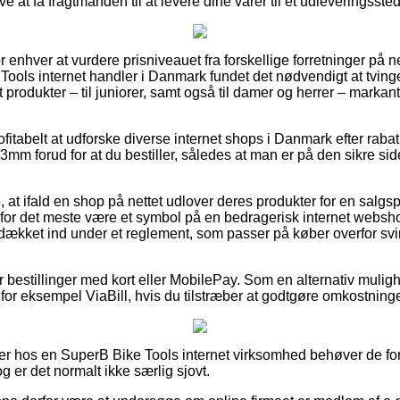
ve at få fragtmanden til at levere dine varer til et udleveringssted
or enhver at vurdere prisniveauet fra forskellige forretninger på n
 Tools internet handler i Danmark fundet det nødvendigt at tving
st produkter – til juniorer, samt også til damer og herrer – mark
ofitabelt at udforske diverse internet shops i Danmark efter rab
mm forud for at du bestiller, således at man er på den sikre si
t ifald en shop på nettet udlover deres produkter for en salgsp
 for det meste være et symbol på en bedragerisk internet web
lt dækket ind under et reglement, som passer på køber overfor sv
for bestillinger med kort eller MobilePay. Som en alternativ muli
ra for eksempel ViaBill, hvis du tilstræber at godtgøre omkostnin
er hos en SuperB Bike Tools internet virksomhed behøver de for
g er det normalt ikke særlig sjovt.