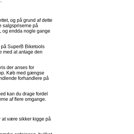
.
ettet, og på grund af dette
e salgspriserne på
ant, og endda nogle gange
at på SuperB Biketools
de med at antage den
ris der anses for
shop. Køb med gængse
indlende forhandlere på
ghed kan du drage fordel
gerne af flere omgange.
 at være sikker kigge på