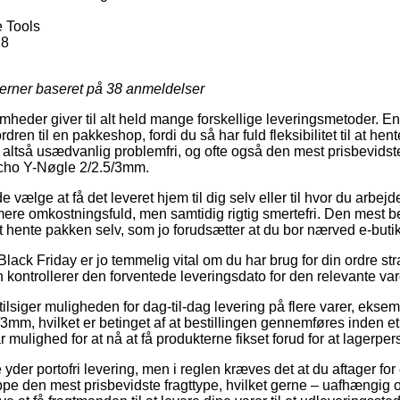
 Tools
28
jerner baseret på
38
anmeldelser
omheder giver til alt held mange forskellige leveringsmetoder. E
 ordren til en pakkeshop, fordi du så har fuld fleksibilitet til at h
 altså usædvanlig problemfri, og ofte også den mest prisbevidste
cho Y-Nøgle 2/2.5/3mm.
lge at få det leveret hjem til dig selv eller til hvor du arbejd
re omkostningsfuld, men samtidig rigtig smertefri. Den mest be
at hente pakken selv, som jo forudsætter at du bor nærved e-but
lack Friday er jo temmelig vital om du har brug for din ordre str
an kontrollerer den forventede leveringsdato for den relevante var
ilsiger muligheden for dag-til-dag levering på flere varer, ekse
mm, hvilket er betinget af at bestillingen gennemføres inden et
 mulighed for at nå at få produkterne fikset forud for at lagerpers
yder portofri levering, men i reglen kræves det at du aftager for 
e den mest prisbevidste fragttype, hvilket gerne – uafhængig 