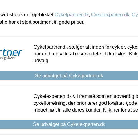
webshops er i øjeblikket
Cykelpartner.dk
,
Cykelexperten.dk
,
Cy
alle har et stort sortiment til gode priser.
Cykelpartner.dk sælger alt inden for cykler, cyke
har en bred vifte af reservedele til din cykel. Klik
udvalg.
Se udvalget på Cykelpartner.dk
Cykelexperten.dk vil fremstå som en troværdig o
cykelforretning, der prioriterer god kvalitet, god
meget højt til alle deres kunder. Klik her for at s
Se udvalget på Cykelexperten.dk