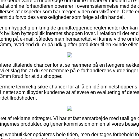
e derfor være at undersøge om online firmaet er medlem af e-
af at online forhandleren opererer i overensstemmelse med de off
terses af eksperter som har megen viden om vilkårene. Dette 
remt du forvoldes vanskeligheder som følge af din handel.
du er omhyggelig omkring de grundlæggende reglementer der kan s
 hvilken byttepolitik internet shoppen lover. I relation til det er
ittering på e-mail, således man fremadrettet vil kunne vidne om 
mm, hvad end du er på udkig efter produkter til en kvinde elle
regulære tiltalende chancer for at se nærmere på en længere ræk
 vi et slag for, at du ser nærmere på e-forhandlerens vurderinge
3mm forud for at du shopper.
ermere temmelig sikre chancer for at få en idé om netshoppens 
å nettet som tilbyder kunderne at aflevere en evaluering af dere
undetilfredsheden.
eret af reklameindtægter. Vi har et fast samarbejde med utallig
tningernes produkter, og tjener kommission om en af vores besøg
g webbutikker opdateres hele tiden, men der tages forbehold fo