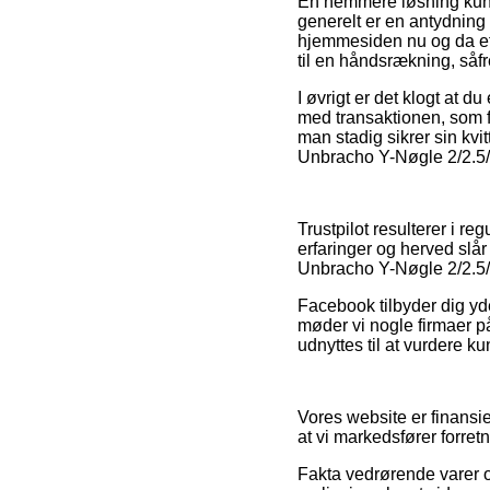
En nemmere løsning kunn
generelt er en antydning 
hjemmesiden nu og da ef
til en håndsrækning, såf
I øvrigt er det klogt at 
med transaktionen, som fx
man stadig sikrer sin kv
Unbracho Y-Nøgle 2/2.5/3
Trustpilot resulterer i 
erfaringer og herved slår
Unbracho Y-Nøgle 2/2.5/
Facebook tilbyder dig yd
møder vi nogle firmaer p
udnyttes til at vurdere k
Vores website er finansi
at vi markedsfører forre
Fakta vedrørende varer o