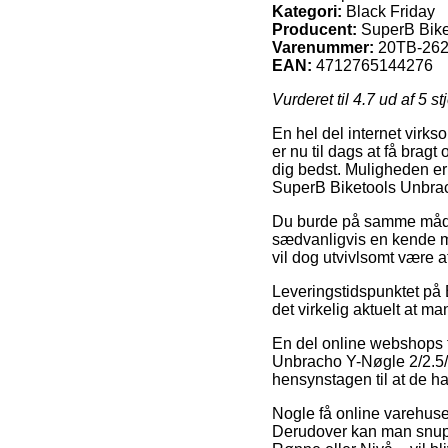
Kategori:
Black Friday
Producent:
SuperB Bike
Varenummer:
20TB-26
EAN:
4712765144276
Vurderet til
4.7
ud af 5 st
En hel del internet virks
er nu til dags at få bragt
dig bedst. Muligheden er
SuperB Biketools Unbra
Du burde på samme måde væ
sædvanligvis en kende me
vil dog utvivlsomt være 
Leveringstidspunktet på B
det virkelig aktuelt at m
En del online webshops t
Unbracho Y-Nøgle 2/2.5/3
hensynstagen til at de har
Nogle få online varehuse 
Derudover kan man snupp