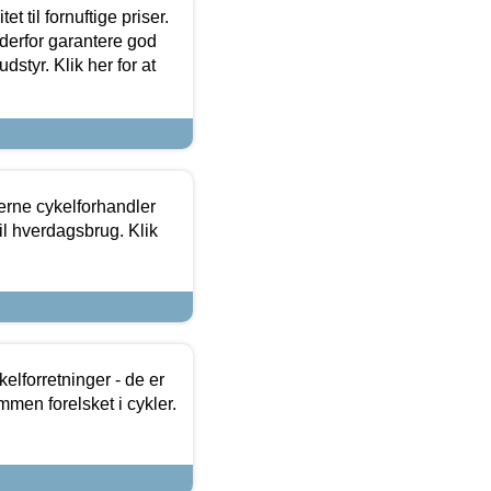
et til fornuftige priser.
 derfor garantere god
dstyr. Klik her for at
erne cykelforhandler
til hverdagsbrug. Klik
lforretninger - de er
mmen forelsket i cykler.