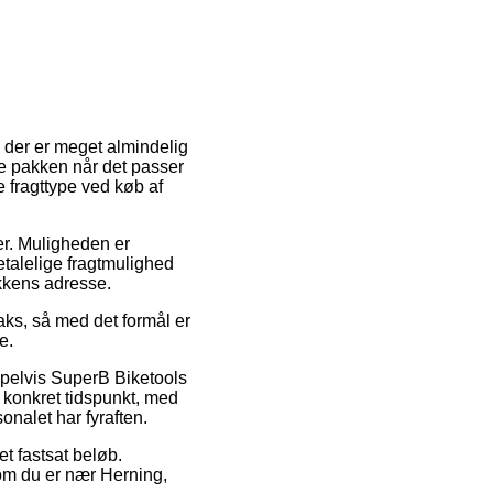
n der er meget almindelig
ente pakken når det passer
 fragttype ved køb af
er. Muligheden er
talelige fragtmulighed
ikkens adresse.
aks, så med det formål er
e.
mpelvis SuperB Biketools
 konkret tidspunkt, med
onalet har fyraften.
et fastsat beløb.
om du er nær Herning,