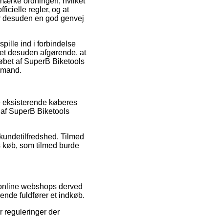
mærke ordningen, hvilket
icielle regler, og at
er desuden en god genvej
pille ind i forbindelse
 det desuden afgørende, at
købet af SuperB Biketools
r mand.
ke eksisterende køberes
r af SuperB Biketools
kundetilfredshed. Tilmed
s køb, som tilmed burde
e online webshops derved
ende fuldfører et indkøb.
r reguleringer der