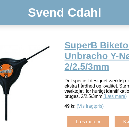
Svend Cdahl
SuperB Biketo
Unbracho Y-N
2/2.5/3mm
Det specielt designet værktøj e
ekstra hårdhed og kvalitet. Stør
værktøjet, for hurtigt identifikat
bruges. 2/2.5/3mm
(Læs mere)
49
kr.
(Vis fragtpris)
Læs mere »
Kø