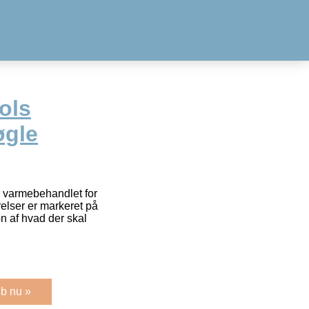
ols
øgle
r varmebehandlet for
relser er markeret på
ion af hvad der skal
b nu »