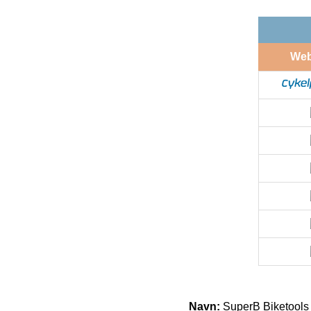
We
Navn:
SuperB Biketools