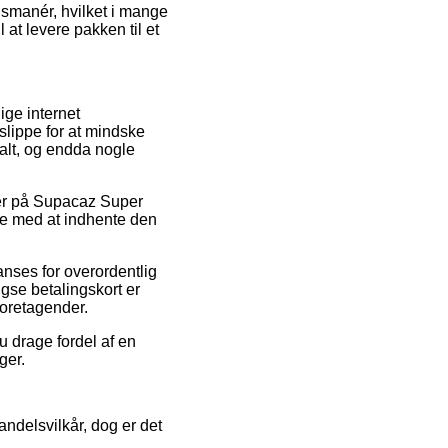
gsmanér, hvilket i mange
 at levere pakken til et
lige internet
lippe for at mindske
salt, og endda nogle
der på Supacaz Super
de med at indhente den
anses for overordentlig
gse betalingskort er
foretagender.
du drage fordel af en
ger.
ndelsvilkår, dog er det