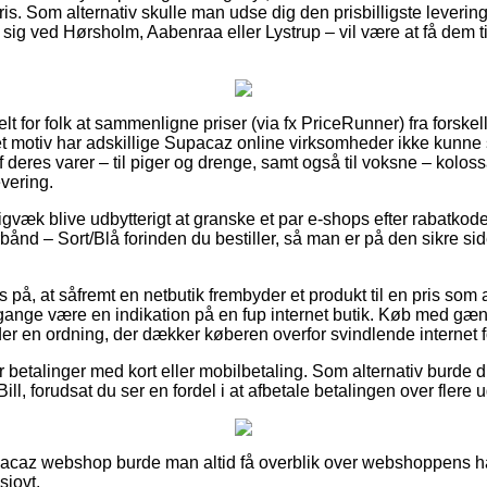
is. Som alternativ skulle man udse dig den prisbilligste leverin
 sig ved Hørsholm, Aabenraa eller Lystrup – vil være at få dem til
elt for folk at sammenligne priser (via fx PriceRunner) fra forskel
 motiv har adskillige Supacaz online virksomheder ikke kunne s
deres varer – til piger og drenge, samt også til voksne – kolos
evering.
igvæk blive udbytterigt at granske et par e-shops efter rabatko
ånd – Sort/Blå forinden du bestiller, så man er på den sikre si
 på, at såfremt en netbutik frembyder et produkt til en pris som 
gange være en indikation på en fup internet butik. Køb med gæn
der en ordning, der dækker køberen overfor svindlende internet 
for betalinger med kort eller mobilbetaling. Som alternativ burde 
ill, forudsat du ser en fordel i at afbetale betalingen over flere u
pacaz webshop burde man altid få overblik over webshoppens ha
sjovt.