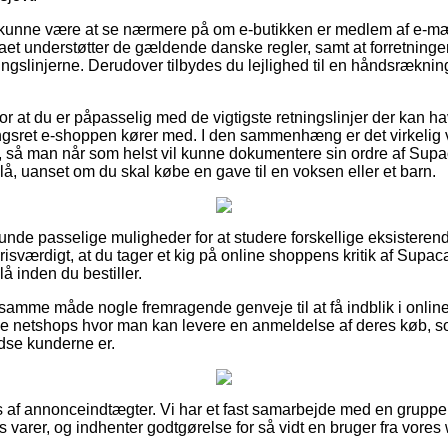
unne være at se nærmere på om e-butikken er medlem af e-mær
rmaet understøtter de gældende danske regler, samt at forretning
ingslinjerne. Derudover tilbydes du lejlighed til en håndsrækni
for at du er påpasselig med de vigtigste retningslinjer der kan h
gsret e-shoppen kører med. I den sammenhæng er det virkelig v
g, så man når som helst vil kunne dokumentere sin ordre af Su
å, uanset om du skal købe en gave til en voksen eller et barn.
lunde passelige muligheder for at studere forskellige eksisteren
prisværdigt, at du tager et kig på online shoppens kritik af Su
å inden du bestiller.
amme måde nogle fremragende genveje til at få indblik i onlin
e netshops hvor man kan levere en anmeldelse af deres køb, 
edse kunderne er.
s af annonceindtægter. Vi har et fast samarbejde med en gruppe 
 varer, og indhenter godtgørelse for så vidt en bruger fra vores 