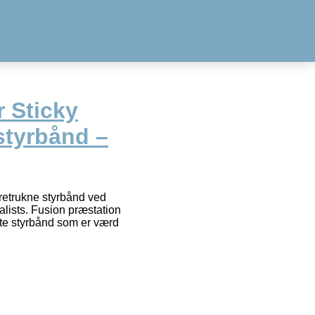
 Sticky
tyrbånd –
oretrukne styrbånd ved
ists. Fusion præstation
rste styrbånd som er værd