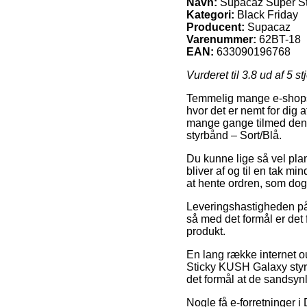
Navn:
Supacaz Super St
Kategori:
Black Friday
Producent:
Supacaz
Varenummer:
62BT-18
EAN:
633090196768
Vurderet til
3.8
ud af 5 st
Temmelig mange e-shops t
hvor det er nemt for dig a
mange gange tilmed den
styrbånd – Sort/Blå.
Du kunne lige så vel plan
bliver af og til en tak m
at hente ordren, som dog
Leveringshastigheden på
så med det formål er det 
produkt.
En lang række internet o
Sticky KUSH Galaxy styrb
det formål at de sandsynl
Nogle få e-forretninger i