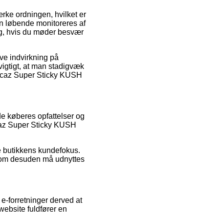
ke ordningen, hvilket er
en løbende monitoreres af
ng, hvis du møder besvær
ave indvirkning på
igtigt, at man stadigvæk
pacaz Super Sticky KUSH
de køberes opfattelser og
pacaz Super Sticky KUSH
e butikkens kundefokus.
som desuden må udnyttes
e-forretninger derved at
website fuldfører en