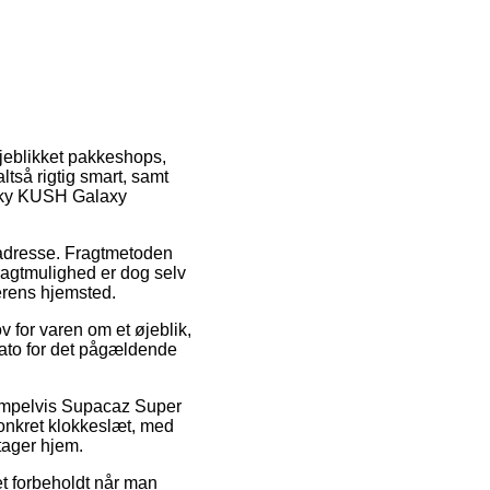
øjeblikket pakkeshops,
ltså rigtig smart, samt
icky KUSH Galaxy
es adresse. Fragtmetoden
fragtmulighed er dog selv
erens hjemsted.
for varen om et øjeblik,
sdato for det pågældende
sempelvis Supacaz Super
konkret klokkeslæt, med
tager hjem.
et forbeholdt når man