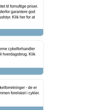
et til fornuftige priser.
 derfor garantere god
dstyr. Klik her for at
erne cykelforhandler
til hverdagsbrug. Klik
lforretninger - de er
mmen forelsket i cykler.