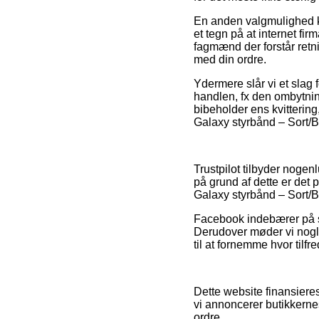
En anden valgmulighed k
et tegn på at internet fi
fagmænd der forstår retn
med din ordre.
Ydermere slår vi et slag 
handlen, fx den ombytnin
bibeholder ens kvitterin
Galaxy styrbånd – Sort/Bl
Trustpilot tilbyder nogen
på grund af dette er det 
Galaxy styrbånd – Sort/Bl
Facebook indebærer på s
Derudover møder vi nogl
til at fornemme hvor tilfr
Dette website finansiere
vi annoncerer butikkernes
ordre.