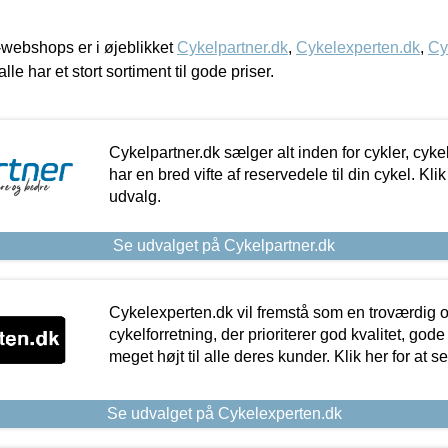
webshops er i øjeblikket
Cykelpartner.dk
,
Cykelexperten.dk
,
Cy
alle har et stort sortiment til gode priser.
Cykelpartner.dk sælger alt inden for cykler, cyke
har en bred vifte af reservedele til din cykel. Klik
udvalg.
Se udvalget på Cykelpartner.dk
Cykelexperten.dk vil fremstå som en troværdig o
cykelforretning, der prioriterer god kvalitet, god
meget højt til alle deres kunder. Klik her for at s
Se udvalget på Cykelexperten.dk