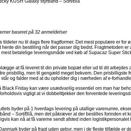
icky KUSH Galaxy styrbånd – Sort/Blå
jerner baseret på
32
anmeldelser
ildeler nu til dags flere fragtformer. Det mest populære er for 
t hente din bestilling når det passer dig bedst. Fragtmetoden er a
 mest betalelige leveringsmåde ved køb af Supacaz Super St
lægge at få leveret til din private bopæl eller ud til dit arbejd
indre prisbillig, men til gengæld meget bekvem. Den prisbilligste 
 står og falder med at du opholder dig i nærheden af e-forhandl
 Black Friday kan være usædvanlig essentiel om man har behov 
forholdsvis vigtigt at vi dobbelttjekker den forventede levering
utlets byder på 1 hverdags levering på utallige varenumre, ek
ånd – Sort/Blå, men det påkræver at der bestilles forinden et 
igvis kan nå at få varerne sendt afsted inden logistikpersonalet 
 Danmark byder på fragt uden gebyr, men i de fleste tilfælde er d