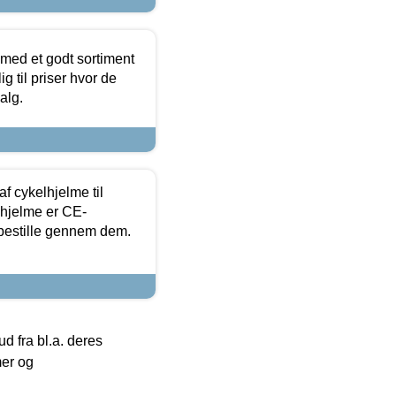
 med et godt sortiment
g til priser hvor de
alg.
f cykelhjelme til
lhjelme er CE-
 bestille gennem dem.
 fra bl.a. deres
mer og