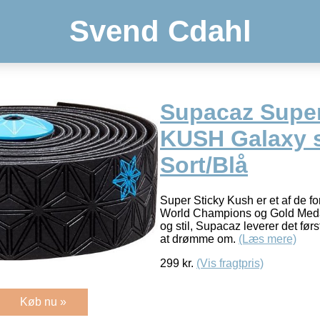
Svend Cdahl
Supacaz Super
KUSH Galaxy s
Sort/Blå
Super Sticky Kush er et af de f
World Champions og Gold Medal
og stil, Supacaz leverer det fø
at drømme om.
(Læs mere)
299
kr.
(Vis fragtpris)
Køb nu »