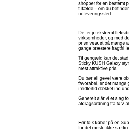
shopper for en bestemt pr
tilfælde – om du befinder
udleveringssted.
Det er jo ekstremt fleksib
virksomheder, og med det
prisniveauet på mange af 
gange præstere fragtfri l
Til gengæld kan det stad
Sticky KUSH Galaxy styrb
mest attraktive pris.
Du bør alligevel være obs
favorabel, er det mange 
imidlertid dækket ind un
Generelt slår vi et slag 
afdragsordning fra fx ViaB
Før folk køber på en Su
for det meste ikke særlig 