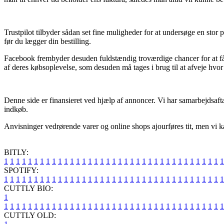
Trustpilot tilbyder sådan set fine muligheder for at undersøge en st
før du lægger din bestilling.
Facebook frembyder desuden fuldstændig troværdige chancer for at få 
af deres købsoplevelse, som desuden må tages i brug til at afveje hvor 
Denne side er finansieret ved hjælp af annoncer. Vi har samarbejdsafta
indkøb.
Anvisninger vedrørende varer og online shops ajourføres tit, men vi ka
BITLY:
1
1
1
1
1
1
1
1
1
1
1
1
1
1
1
1
1
1
1
1
1
1
1
1
1
1
1
1
1
1
1
1
1
1
1
1
1
SPOTIFY:
1
1
1
1
1
1
1
1
1
1
1
1
1
1
1
1
1
1
1
1
1
1
1
1
1
1
1
1
1
1
1
1
1
1
1
1
1
CUTTLY BIO:
1
1
1
1
1
1
1
1
1
1
1
1
1
1
1
1
1
1
1
1
1
1
1
1
1
1
1
1
1
1
1
1
1
1
1
1
1
1
CUTTLY OLD: