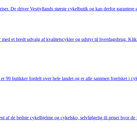
 priser. De driver Vestjyllands største cykelbutik og kan derfor garantere
med et bredt udvalg af kvalitetscykler og udstyr til hverdagsbrug. Klik 
 99 butikker fordelt over hele landet og er alle sammen forelsket i cykl
nt af de bedste cykelhjelme og cykelsko, selvfølgelig til priser hvor de 