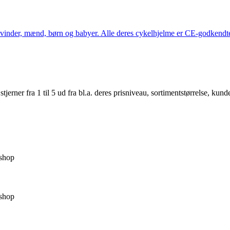
kvinder, mænd, børn og babyer. Alle deres cykelhjelme er CE-godkendte
er fra 1 til 5 ud fra bl.a. deres prisniveau, sortimentstørrelse, kunde
shop
shop