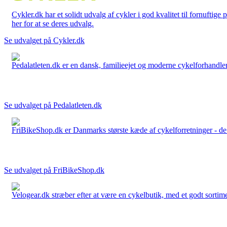
Cykler.dk har et solidt udvalg af cykler i god kvalitet til fornuftige
her for at se deres udvalg.
Se udvalget på Cykler.dk
Pedalatleten.dk er en dansk, familieejet og moderne cykelforhandler 
Se udvalget på Pedalatleten.dk
FriBikeShop.dk er Danmarks største kæde af cykelforretninger - de er
Se udvalget på FriBikeShop.dk
Velogear.dk stræber efter at være en cykelbutik, med et godt sortime