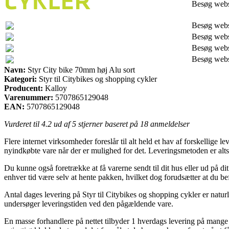
Besøg web
Besøg web
Besøg web
Besøg web
Besøg web
Navn:
Styr City bike 70mm høj Alu sort
Kategori:
Styr til Citybikes og shopping cykler
Producent:
Kalloy
Varenummer:
5707865129048
EAN:
5707865129048
Vurderet til
4.2
ud af 5 stjerner baseret på
18
anmeldelser
Flere internet virksomheder foreslår til alt held et hav af forskellige l
nyindkøbte vare når der er mulighed for det. Leveringsmetoden er alts
Du kunne også foretrække at få varerne sendt til dit hus eller ud på d
enhver tid være selv at hente pakken, hvilket dog forudsætter at du bef
Antal dages levering på Styr til Citybikes og shopping cykler er naturl
undersøger leveringstiden ved den pågældende vare.
En masse forhandlere på nettet tilbyder 1 hverdags levering på mange 