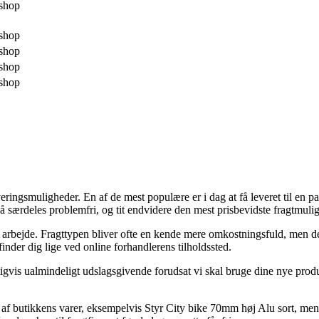
shop
shop
shop
shop
shop
everingsmuligheder. En af de mest populære er i dag at få leveret til en p
å særdeles problemfri, og tit endvidere den mest prisbevidste fragtmul
it arbejde. Fragttypen bliver ofte en kende mere omkostningsfuld, men de
inder dig lige ved online forhandlerens tilholdssted.
igvis ualmindeligt udslagsgivende forudsat vi skal bruge dine nye produkt
af butikkens varer, eksempelvis Styr City bike 70mm høj Alu sort, men 