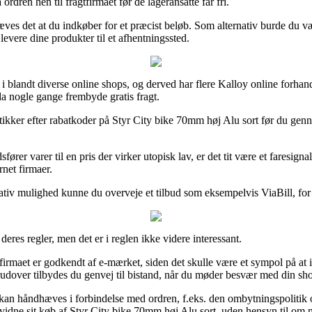
ordren hen til fragtfirmaet før de lageransatte får fri.
kræves det at du indkøber for et præcist beløb. Som alternativ burde du 
 levere dine produkter til et afhentningssted.
ser i blandt diverse online shops, og derved har flere Kalloy online forh
dda nogle gange frembyde gratis fragt.
butikker efter rabatkoder på Styr City bike 70mm høj Alu sort før du genn
ører varer til en pris der virker utopisk lav, er det tit være et fares
rnet firmaer.
tiv mulighed kunne du overveje et tilbud som eksempelvis ViaBill, for s
res regler, men det er i reglen ikke videre interessant.
maet er godkendt af e-mærket, siden det skulle være et sympol på at in
udover tilbydes du genvej til bistand, når du møder besvær med din sh
kan håndhæves i forbindelse med ordren, f.eks. den ombytningspolitik onli
evidne sit køb af Styr City bike 70mm høj Alu sort, uden hensyn til om m