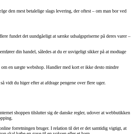
vælge den mest betalelige slags levering, der oftest – om man bor ved
andlere fundet det uundgåeligt at sænke udsalgspriserne på deres varer –
emfører din handel, således at du er usvigeligt sikker på at modtage
ignal om en uægte webshop. Handler med kort er ikke desto mindre
å vidt du higer efter at afdrage pengene over flere uger.
ternet shoppen tilslutter sig de danske regler, udover at webbutikken
opping.
ne forretningen bruger. I relation til det er det samtidig vigtigt, at
an skal købe en gave til en voksen eller et barn.