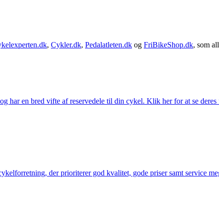
kelexperten.dk
,
Cykler.dk
,
Pedalatleten.dk
og
FriBikeShop.dk
, som all
g har en bred vifte af reservedele til din cykel. Klik her for at se deres
elforretning, der prioriterer god kvalitet, gode priser samt service mege