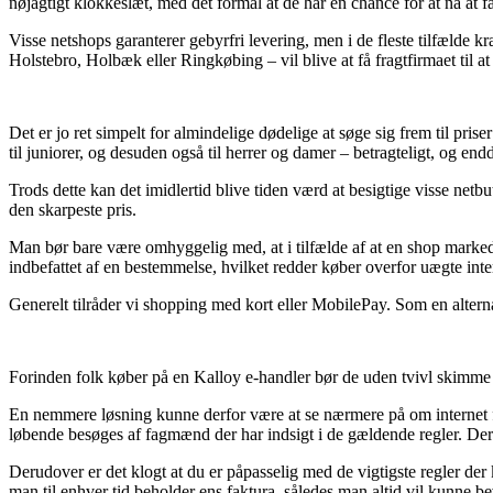
nøjagtigt klokkeslæt, med det formål at de har en chance for at nå at få 
Visse netshops garanterer gebyrfri levering, men i de fleste tilfælde 
Holstebro, Holbæk eller Ringkøbing – vil blive at få fragtfirmaet til at
Det er jo ret simpelt for almindelige dødelige at søge sig frem til pri
til juniorer, og desuden også til herrer og damer – betragteligt, og en
Trods dette kan det imidlertid blive tiden værd at besigtige visse net
den skarpeste pris.
Man bør bare være omhyggelig med, at i tilfælde af at en shop markedsf
indbefattet af en bestemmelse, hvilket redder køber overfor uægte inte
Generelt tilråder vi shopping med kort eller MobilePay. Som en alterna
Forinden folk køber på en Kalloy e-handler bør de uden tvivl skimme de
En nemmere løsning kunne derfor være at se nærmere på om internet fir
løbende besøges af fagmænd der har indsigt i de gældende regler. Der
Derudover er det klogt at du er påpasselig med de vigtigste regler der 
man til enhver tid beholder ens faktura, således man altid vil kunne b