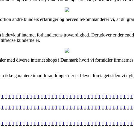
or portion andre kunders erfaringer og herved rekommanderer vi, at du g
indtryk af internet forhandlerens troværdighed. Derudover er der endd
tilfredse kunderne er.
ler med diverse internet shops i Danmark hvori vi formidler firmaernes 
n ikke garantere imod forandringer der er blevet foretaget siden vi nyl
1
1
1
1
1
1
1
1
1
1
1
1
1
1
1
1
1
1
1
1
1
1
1
1
1
1
1
1
1
1
1
1
1
1
1
1
1
1
1
1
1
1
1
1
1
1
1
1
1
1
1
1
1
1
1
1
1
1
1
1
1
1
1
1
1
1
1
1
1
1
1
1
1
1
1
1
1
1
1
1
1
1
1
1
1
1
1
1
1
1
1
1
1
1
1
1
1
1
1
1
1
1
1
1
1
1
1
1
1
1
1