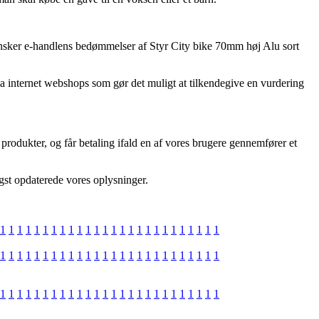
ransker e-handlens bedømmelser af Styr City bike 70mm høj Alu sort
a internet webshops som gør det muligt at tilkendegive en vurdering
produkter, og får betaling ifald en af vores brugere gennemfører et
igst opdaterede vores oplysninger.
1
1
1
1
1
1
1
1
1
1
1
1
1
1
1
1
1
1
1
1
1
1
1
1
1
1
1
1
1
1
1
1
1
1
1
1
1
1
1
1
1
1
1
1
1
1
1
1
1
1
1
1
1
1
1
1
1
1
1
1
1
1
1
1
1
1
1
1
1
1
1
1
1
1
1
1
1
1