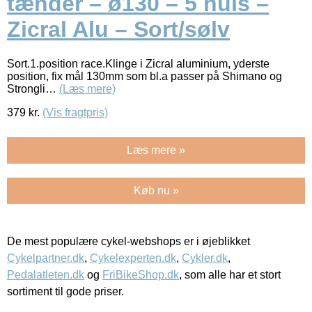
tænder – ø130 – 5 huls –
Zicral Alu – Sort/sølv
Sort.1.position race.Klinge i Zicral aluminium, yderste
position, fix mål 130mm som bl.a passer på Shimano og
Strongli…
(Læs mere)
379
kr.
(Vis fragtpris)
Læs mere »
Køb nu »
De mest populære cykel-webshops er i øjeblikket
Cykelpartner.dk
,
Cykelexperten.dk
,
Cykler.dk
,
Pedalatleten.dk
og
FriBikeShop.dk
, som alle har et stort
sortiment til gode priser.