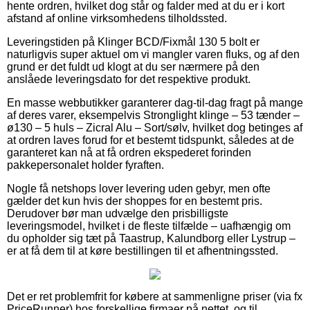
hente ordren, hvilket dog står og falder med at du er i kort
afstand af online virksomhedens tilholdssted.
Leveringstiden på Klinger BCD/Fixmål 130 5 bolt er
naturligvis super aktuel om vi mangler varen fluks, og af den
grund er det fuldt ud klogt at du ser nærmere på den
anslåede leveringsdato for det respektive produkt.
En masse webbutikker garanterer dag-til-dag fragt på mange
af deres varer, eksempelvis Stronglight klinge – 53 tænder –
ø130 – 5 huls – Zicral Alu – Sort/sølv, hvilket dog betinges af
at ordren laves forud for et bestemt tidspunkt, således at de
garanteret kan nå at få ordren ekspederet forinden
pakkepersonalet holder fyraften.
Nogle få netshops lover levering uden gebyr, men ofte
gælder det kun hvis der shoppes for en bestemt pris.
Derudover bør man udvælge den prisbilligste
leveringsmodel, hvilket i de fleste tilfælde – uafhængig om
du opholder sig tæt på Taastrup, Kalundborg eller Lystrup –
er at få dem til at køre bestillingen til et afhentningssted.
Det er ret problemfrit for købere at sammenligne priser (via fx
PriceRunner) hos forskellige firmaer på nettet, og til