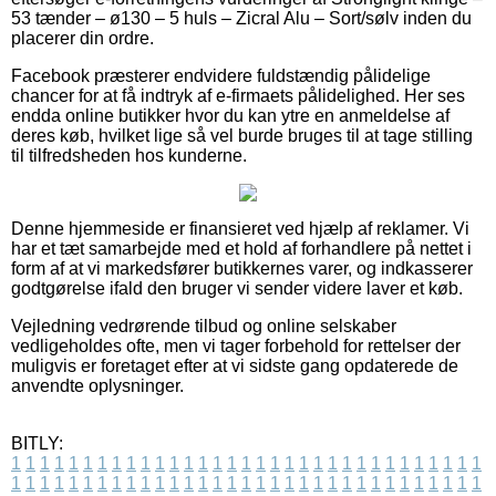
53 tænder – ø130 – 5 huls – Zicral Alu – Sort/sølv inden du
placerer din ordre.
Facebook præsterer endvidere fuldstændig pålidelige
chancer for at få indtryk af e-firmaets pålidelighed. Her ses
endda online butikker hvor du kan ytre en anmeldelse af
deres køb, hvilket lige så vel burde bruges til at tage stilling
til tilfredsheden hos kunderne.
Denne hjemmeside er finansieret ved hjælp af reklamer. Vi
har et tæt samarbejde med et hold af forhandlere på nettet i
form af at vi markedsfører butikkernes varer, og indkasserer
godtgørelse ifald den bruger vi sender videre laver et køb.
Vejledning vedrørende tilbud og online selskaber
vedligeholdes ofte, men vi tager forbehold for rettelser der
muligvis er foretaget efter at vi sidste gang opdaterede de
anvendte oplysninger.
BITLY:
1
1
1
1
1
1
1
1
1
1
1
1
1
1
1
1
1
1
1
1
1
1
1
1
1
1
1
1
1
1
1
1
1
1
1
1
1
1
1
1
1
1
1
1
1
1
1
1
1
1
1
1
1
1
1
1
1
1
1
1
1
1
1
1
1
1