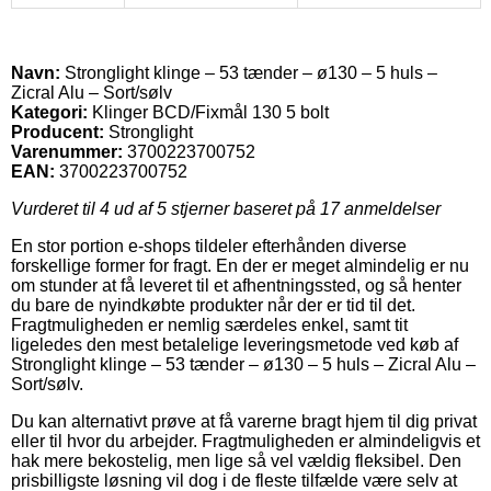
Navn:
Stronglight klinge – 53 tænder – ø130 – 5 huls –
Zicral Alu – Sort/sølv
Kategori:
Klinger BCD/Fixmål 130 5 bolt
Producent:
Stronglight
Varenummer:
3700223700752
EAN:
3700223700752
Vurderet til
4
ud af 5 stjerner baseret på
17
anmeldelser
En stor portion e-shops tildeler efterhånden diverse
forskellige former for fragt. En der er meget almindelig er nu
om stunder at få leveret til et afhentningssted, og så henter
du bare de nyindkøbte produkter når der er tid til det.
Fragtmuligheden er nemlig særdeles enkel, samt tit
ligeledes den mest betalelige leveringsmetode ved køb af
Stronglight klinge – 53 tænder – ø130 – 5 huls – Zicral Alu –
Sort/sølv.
Du kan alternativt prøve at få varerne bragt hjem til dig privat
eller til hvor du arbejder. Fragtmuligheden er almindeligvis et
hak mere bekostelig, men lige så vel vældig fleksibel. Den
prisbilligste løsning vil dog i de fleste tilfælde være selv at