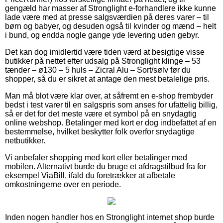
gengæld har masser af Stronglight e-forhandlere ikke kunne
lade være med at presse salgsværdien på deres varer – til
børn og babyer, og desuden også til kvinder og mænd – helt
i bund, og endda nogle gange yde levering uden gebyr.
Det kan dog imidlertid være tiden værd at besigtige visse
butikker på nettet efter udsalg på Stronglight klinge – 53
tænder – ø130 – 5 huls – Zicral Alu – Sort/sølv før du
shopper, så du er sikret at antage den mest betalelige pris.
Man må blot være klar over, at såfremt en e-shop frembyder
bedst i test varer til en salgspris som anses for ufattelig billig,
så er det for det meste være et symbol på en snydagtig
online webshop. Betalinger med kort er dog indbefattet af en
bestemmelse, hvilket beskytter folk overfor snydagtige
netbutikker.
Vi anbefaler shopping med kort eller betalinger med
mobilen. Alternativt burde du bruge et afdragstilbud fra for
eksempel ViaBill, ifald du foretrækker at afbetale
omkostningerne over en periode.
Inden nogen handler hos en Stronglight internet shop burde