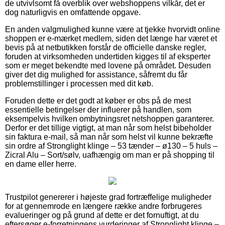
de utvivlsomt få overblik over webshoppens vilkår, det er
dog naturligvis en omfattende opgave.
En anden valgmulighed kunne være at tjekke hvorvidt online
shoppen er e-mærket medlem, siden det længe har været et
bevis på at netbutikken forstår de officielle danske regler,
foruden at virksomheden undertiden kigges til af eksperter
som er meget bekendte med lovene på området. Desuden
giver det dig mulighed for assistance, såfremt du får
problemstillinger i processen med dit køb.
Foruden dette er det godt at køber er obs på de mest
essentielle betingelser der influerer på handlen, som
eksempelvis hvilken ombytningsret netshoppen garanterer.
Derfor er det tillige vigtigt, at man når som helst bibeholder
sin faktura e-mail, så man når som helst vil kunne bekræfte
sin ordre af Stronglight klinge – 53 tænder – ø130 – 5 huls –
Zicral Alu – Sort/sølv, uafhængig om man er på shopping til
en dame eller herre.
Trustpilot genererer i højeste grad fortræffelige muligheder
for at gennemrode en længere række andre forbrugeres
evalueringer og på grund af dette er det fornuftigt, at du
eftersøger e-forretningens vurderinger af Stronglight klinge –