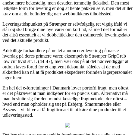
anelse mere bekostelig, men desuden temmelig fleksibel. Den mest
letkøbte form for levering er dog at hente pakken selv, men det stiller
krav om at du befinder dig nær webbutikkens tilholdssted.
Leveringstidspunktet på Strømper er selvfølgelig ret vigtig ifald vi
står og skal bruge dine nye varer om kort tid, så med det formål er
det altså essentielt at vi dobbelttjekker den estimerede leveringsdato
ved det aktuelle produkt.
Adskillige forhandlere på nettet annoncerer levering på næste
hverdag på deres primære varer, eksempelvis Strømper GripGrab
low cut hvid str. L (44-47), men vær obs på at det nødvendiggør at
ordren laves forud for et angivent tidspunkt, således at de med
sikkerhed kan nå at få produktet ekspederet forinden lagerpersonalet
tager hjem.
En hel del e-forretninger i Danmark lover portofri fragt, men oftest
er det påkrævet at man indkøber for en præcis sum. Alternativt må
man beslutte sig for den mindst kostelige fragtmetode, der oftest –
hvad end man opholder sig tæt på Esbjerg, Smørumnedre eller
Assens – vil blive at få fragtfirmaet til at køre dine produkter til et
udleveringssted.
Det har vist sig at være vældig fremkommeligt for os alle at søge