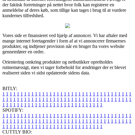
der faktisk forretninger på nettet hvor folk kan registrere en
anmeldelse af deres køb, som tillige kan tages i brug til at vurdere
kundernes tilfredshed.
Vores side er finansieret ved hjælp af annoncer. Vi har aftaler med
mange internet foretagender i form af at vi annoncerer firmaernes
produkter, og indtjener provision når en bruger fra vores website
gennemfører en ordre.
Orientering omkring produkter og netbutikker opretholdes
rutinemæssigt, men vi tager forbehold for ændringer der er blevet
realiseret siden vi sidst opdaterede sidens data.
BITLY:
1
1
1
1
1
1
1
1
1
1
1
1
1
1
1
1
1
1
1
1
1
1
1
1
1
1
1
1
1
1
1
1
1
1
1
1
1
1
1
1
1
1
1
1
1
1
1
1
1
1
1
1
1
1
1
1
1
1
1
1
1
1
1
1
1
1
1
1
1
1
1
1
1
1
1
1
1
1
1
1
1
1
1
1
1
1
1
1
1
1
1
1
1
1
1
1
1
1
1
1
SPOTIFY:
1
1
1
1
1
1
1
1
1
1
1
1
1
1
1
1
1
1
1
1
1
1
1
1
1
1
1
1
1
1
1
1
1
1
1
1
1
1
1
1
1
1
1
1
1
1
1
1
1
1
1
1
1
1
1
1
1
1
1
1
1
1
1
1
1
1
1
1
1
1
1
1
1
1
1
1
1
1
1
1
1
1
1
1
1
1
1
1
1
1
1
1
1
1
1
1
1
1
1
1
CUTTLY BIO: