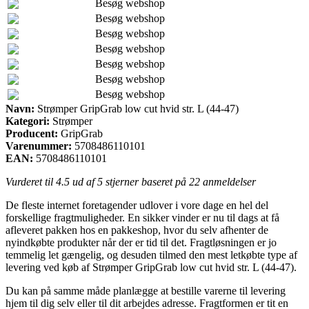
Besøg webshop
Besøg webshop
Besøg webshop
Besøg webshop
Besøg webshop
Besøg webshop
Besøg webshop
Navn:
Strømper GripGrab low cut hvid str. L (44-47)
Kategori:
Strømper
Producent:
GripGrab
Varenummer:
5708486110101
EAN:
5708486110101
Vurderet til
4.5
ud af 5 stjerner baseret på
22
anmeldelser
De fleste internet foretagender udlover i vore dage en hel del
forskellige fragtmuligheder. En sikker vinder er nu til dags at få
afleveret pakken hos en pakkeshop, hvor du selv afhenter de
nyindkøbte produkter når der er tid til det. Fragtløsningen er jo
temmelig let gængelig, og desuden tilmed den mest letkøbte type af
levering ved køb af Strømper GripGrab low cut hvid str. L (44-47).
Du kan på samme måde planlægge at bestille varerne til levering
hjem til dig selv eller til dit arbejdes adresse. Fragtformen er tit en