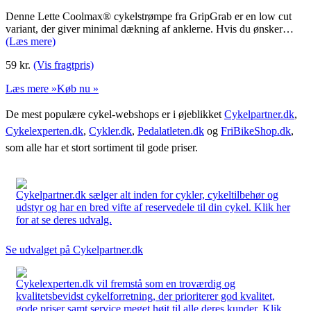
Denne Lette Coolmax® cykelstrømpe fra GripGrab er en low cut
variant, der giver minimal dækning af anklerne. Hvis du ønsker…
(Læs mere)
59
kr.
(Vis fragtpris)
Læs mere »
Køb nu »
De mest populære cykel-webshops er i øjeblikket
Cykelpartner.dk
,
Cykelexperten.dk
,
Cykler.dk
,
Pedalatleten.dk
og
FriBikeShop.dk
,
som alle har et stort sortiment til gode priser.
Cykelpartner.dk sælger alt inden for cykler, cykeltilbehør og
udstyr og har en bred vifte af reservedele til din cykel. Klik her
for at se deres udvalg.
Se udvalget på Cykelpartner.dk
Cykelexperten.dk vil fremstå som en troværdig og
kvalitetsbevidst cykelforretning, der prioriterer god kvalitet,
gode priser samt service meget højt til alle deres kunder. Klik