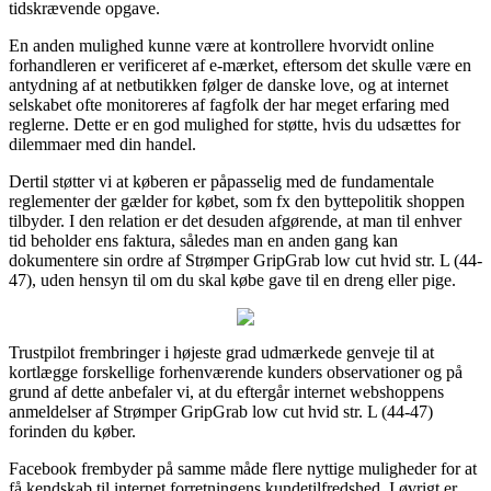
tidskrævende opgave.
En anden mulighed kunne være at kontrollere hvorvidt online
forhandleren er verificeret af e-mærket, eftersom det skulle være en
antydning af at netbutikken følger de danske love, og at internet
selskabet ofte monitoreres af fagfolk der har meget erfaring med
reglerne. Dette er en god mulighed for støtte, hvis du udsættes for
dilemmaer med din handel.
Dertil støtter vi at køberen er påpasselig med de fundamentale
reglementer der gælder for købet, som fx den byttepolitik shoppen
tilbyder. I den relation er det desuden afgørende, at man til enhver
tid beholder ens faktura, således man en anden gang kan
dokumentere sin ordre af Strømper GripGrab low cut hvid str. L (44-
47), uden hensyn til om du skal købe gave til en dreng eller pige.
Trustpilot frembringer i højeste grad udmærkede genveje til at
kortlægge forskellige forhenværende kunders observationer og på
grund af dette anbefaler vi, at du eftergår internet webshoppens
anmeldelser af Strømper GripGrab low cut hvid str. L (44-47)
forinden du køber.
Facebook frembyder på samme måde flere nyttige muligheder for at
få kendskab til internet forretningens kundetilfredshed. I øvrigt er