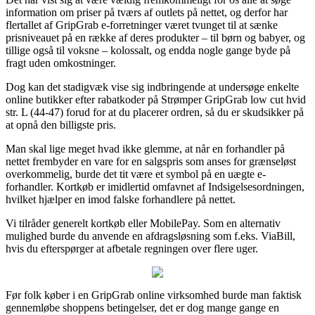
information om priser på tværs af outlets på nettet, og derfor har
flertallet af GripGrab e-forretninger været tvunget til at sænke
prisniveauet på en række af deres produkter – til børn og babyer, og
tillige også til voksne – kolossalt, og endda nogle gange byde på
fragt uden omkostninger.
Dog kan det stadigvæk vise sig indbringende at undersøge enkelte
online butikker efter rabatkoder på Strømper GripGrab low cut hvid
str. L (44-47) forud for at du placerer ordren, så du er skudsikker på
at opnå den billigste pris.
Man skal lige meget hvad ikke glemme, at når en forhandler på
nettet frembyder en vare for en salgspris som anses for grænseløst
overkommelig, burde det tit være et symbol på en uægte e-
forhandler. Kortkøb er imidlertid omfavnet af Indsigelsesordningen,
hvilket hjælper en imod falske forhandlere på nettet.
Vi tilråder generelt kortkøb eller MobilePay. Som en alternativ
mulighed burde du anvende en afdragsløsning som f.eks. ViaBill,
hvis du efterspørger at afbetale regningen over flere uger.
Før folk køber i en GripGrab online virksomhed burde man faktisk
gennemløbe shoppens betingelser, det er dog mange gange en