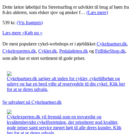
Dette lækre løbehjul fra Streetsurfing er udviklet til brug af børn fra
8-års alderen, som elsker sjov og ønsker f…
(Læs mere)
539
kr.
(Vis fragtpris)
Læs mere »
Køb nu »
De mest populære cykel-webshops er i øjeblikket
Cykelpartner.dk
,
Cykelexperten.dk
,
Cykler.dk
,
Pedalatleten.dk
og
FriBikeShop.dk
,
som alle har et stort sortiment til gode priser.
Cykelpartner.dk sælger alt inden for cykler, cykeltilbehør og
udstyr og har en bred vifte af reservedele til din cykel. Klik her
for at se deres udvalg.
Se udvalget på Cykelpartner.dk
Cykelexperten.dk vil fremstå som en troværdig og
kvalitetsbevidst cykelforretning, der prioriterer god kvalitet,
gode priser samt service meget højt til alle deres kunder. Klik
her for at se deres udvalg.