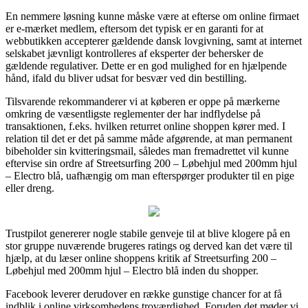
En nemmere løsning kunne måske være at efterse om online firmaet
er e-mærket medlem, eftersom det typisk er en garanti for at
webbutikken accepterer gældende dansk lovgivning, samt at internet
selskabet jævnligt kontrolleres af eksperter der behersker de
gældende regulativer. Dette er en god mulighed for en hjælpende
hånd, ifald du bliver udsat for besvær ved din bestilling.
Tilsvarende rekommanderer vi at køberen er oppe på mærkerne
omkring de væsentligste reglementer der har indflydelse på
transaktionen, f.eks. hvilken returret online shoppen kører med. I
relation til det er det på samme måde afgørende, at man permanent
bibeholder sin kvitteringsmail, således man fremadrettet vil kunne
eftervise sin ordre af Streetsurfing 200 – Løbehjul med 200mm hjul
– Electro blå, uafhængig om man efterspørger produkter til en pige
eller dreng.
Trustpilot genererer nogle stabile genveje til at blive klogere på en
stor gruppe nuværende brugeres ratings og derved kan det være til
hjælp, at du læser online shoppens kritik af Streetsurfing 200 –
Løbehjul med 200mm hjul – Electro blå inden du shopper.
Facebook leverer derudover en række gunstige chancer for at få
indblik i online virksomhedens troværdighed. Foruden det møder vi