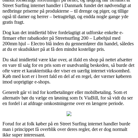
Street Surfing internet handler i Danmark fundet det nødvendigt at
nedbringe priserne på produkterne – til drenge og piger, og tillige
også til damer og herrer – betragteligt, og endda nogle gange yde
gratis fragt.
Dog kan det imidlertid blive fordelagtigt at udforske enkelte e-
firmaer efter rabatkoder på Streetsurfing 200 – Løbehjul med
200mm hjul – Electro blå inden du gennemfører din handel, således
at du er skudsikker på at få den mindst kostelige pris.
Du skal imidlertid være klar over, at ifald en shop på nettet afsætter
en vare til salg for en pris som er usædvanlig beskeden, så burde det
ofte være et karakteristika der viser en uærlig internet virksomhed.
Køb med kort er i hvert fald en del af en regel, der værner køberen
imod uoprigtige e-shops.
Generelt går vi ind for kortbetalinger eller mobilbetaling. Som et
alternativ bør du vælge en løsning som fx ViaBill, for så vidt du ser
en fordel i at afdrage omkostningerne over en længere periode.
Forud for at folk køber på en Street Surfing internet handler burde
man i princippet få overblik over deres regler, det er dog normalt
ikke super interessant.