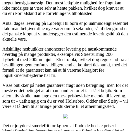
meget hensigtsmæssig. Den mest letkøbte mulighed for fragt kan
ikke modsiges at være selv at hente pakken, hvilket dog kræver at
du er i kort afstand af e-forretningens tilholdssted.
Antal dages levering på Løbehjul til børn er jo ualmindeligt essentiel
ifald man behøver dine nye varer om få sekunder, så af den grund er
det ganske klogt at vi undersøger den estimerede leveringstid på den
aktuelle vare.
Adskillige netbutikker annoncerer levering på næstkommende
hverdag på mange produkter, eksempelvis Streetsurfing 200 –
Løbehjul med 200mm hjul – Electro blå, hvilket dog regnes ud fra at
bestillingen gennemføres tidligere end et konkret tidspunkt, med det
formål at de garanteret kan nå at få varerne klargjort før
logistikmedarbejderne har fri.
Visse butikker på nettet garanterer fragt uden beregning, men for det
meste er det betinget af at man handler for et fastslået beløb. Som
alternativ skulle man tage den mest prisbevidste metode til levering,
som tit – uafhængig om du er ved Holstebro, Odder eller Sæby – vil
være at få dem til at bringe produkterne til et afhentningssted.
Det er jo yderst smertefrit for købere at finde de bedste priser i
blandt forskellige forretninger på nettet, og følgelig har flertallet af