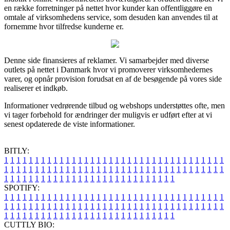
en række forretninger på nettet hvor kunder kan offentliggøre en
omtale af virksomhedens service, som desuden kan anvendes til at
fornemme hvor tilfredse kunderne er.
Denne side finansieres af reklamer. Vi samarbejder med diverse
outlets på nettet i Danmark hvor vi promoverer virksomhedernes
varer, og opnår provision forudsat en af de besøgende på vores side
realiserer et indkøb.
Informationer vedrørende tilbud og webshops understøttes ofte, men
vi tager forbehold for ændringer der muligvis er udført efter at vi
senest opdaterede de viste informationer.
BITLY:
1
1
1
1
1
1
1
1
1
1
1
1
1
1
1
1
1
1
1
1
1
1
1
1
1
1
1
1
1
1
1
1
1
1
1
1
1
1
1
1
1
1
1
1
1
1
1
1
1
1
1
1
1
1
1
1
1
1
1
1
1
1
1
1
1
1
1
1
1
1
1
1
1
1
1
1
1
1
1
1
1
1
1
1
1
1
1
1
1
1
1
1
1
1
1
1
1
1
1
1
SPOTIFY:
1
1
1
1
1
1
1
1
1
1
1
1
1
1
1
1
1
1
1
1
1
1
1
1
1
1
1
1
1
1
1
1
1
1
1
1
1
1
1
1
1
1
1
1
1
1
1
1
1
1
1
1
1
1
1
1
1
1
1
1
1
1
1
1
1
1
1
1
1
1
1
1
1
1
1
1
1
1
1
1
1
1
1
1
1
1
1
1
1
1
1
1
1
1
1
1
1
1
1
1
CUTTLY BIO: