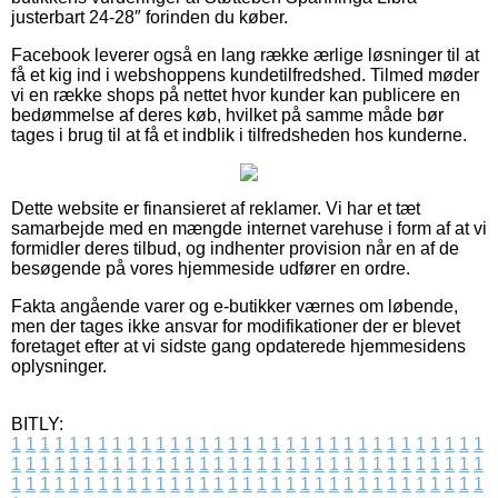
justerbart 24-28″ forinden du køber.
Facebook leverer også en lang række ærlige løsninger til at
få et kig ind i webshoppens kundetilfredshed. Tilmed møder
vi en række shops på nettet hvor kunder kan publicere en
bedømmelse af deres køb, hvilket på samme måde bør
tages i brug til at få et indblik i tilfredsheden hos kunderne.
Dette website er finansieret af reklamer. Vi har et tæt
samarbejde med en mængde internet varehuse i form af at vi
formidler deres tilbud, og indhenter provision når en af de
besøgende på vores hjemmeside udfører en ordre.
Fakta angående varer og e-butikker værnes om løbende,
men der tages ikke ansvar for modifikationer der er blevet
foretaget efter at vi sidste gang opdaterede hjemmesidens
oplysninger.
BITLY:
1
1
1
1
1
1
1
1
1
1
1
1
1
1
1
1
1
1
1
1
1
1
1
1
1
1
1
1
1
1
1
1
1
1
1
1
1
1
1
1
1
1
1
1
1
1
1
1
1
1
1
1
1
1
1
1
1
1
1
1
1
1
1
1
1
1
1
1
1
1
1
1
1
1
1
1
1
1
1
1
1
1
1
1
1
1
1
1
1
1
1
1
1
1
1
1
1
1
1