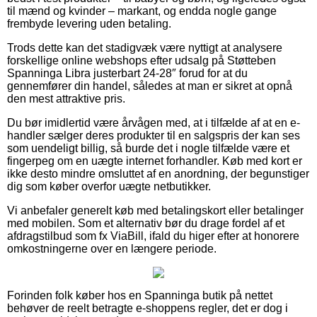
til mænd og kvinder – markant, og endda nogle gange
frembyde levering uden betaling.
Trods dette kan det stadigvæk være nyttigt at analysere
forskellige online webshops efter udsalg på Støtteben
Spanninga Libra justerbart 24-28″ forud for at du
gennemfører din handel, således at man er sikret at opnå
den mest attraktive pris.
Du bør imidlertid være årvågen med, at i tilfælde af at en e-
handler sælger deres produkter til en salgspris der kan ses
som uendeligt billig, så burde det i nogle tilfælde være et
fingerpeg om en uægte internet forhandler. Køb med kort er
ikke desto mindre omsluttet af en anordning, der begunstiger
dig som køber overfor uægte netbutikker.
Vi anbefaler generelt køb med betalingskort eller betalinger
med mobilen. Som et alternativ bør du drage fordel af et
afdragstilbud som fx ViaBill, ifald du higer efter at honorere
omkostningerne over en længere periode.
Forinden folk køber hos en Spanninga butik på nettet
behøver de reelt betragte e-shoppens regler, det er dog i