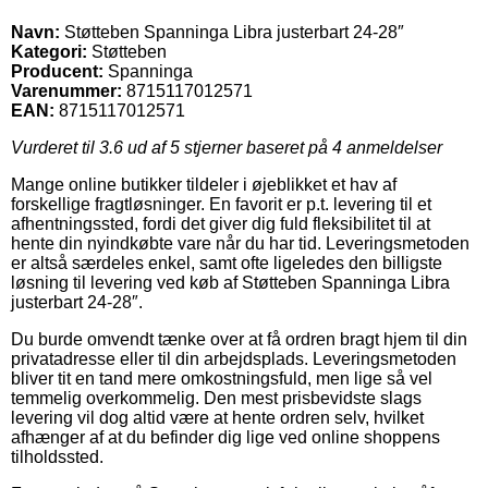
Navn:
Støtteben Spanninga Libra justerbart 24-28″
Kategori:
Støtteben
Producent:
Spanninga
Varenummer:
8715117012571
EAN:
8715117012571
Vurderet til
3.6
ud af 5 stjerner baseret på
4
anmeldelser
Mange online butikker tildeler i øjeblikket et hav af
forskellige fragtløsninger. En favorit er p.t. levering til et
afhentningssted, fordi det giver dig fuld fleksibilitet til at
hente din nyindkøbte vare når du har tid. Leveringsmetoden
er altså særdeles enkel, samt ofte ligeledes den billigste
løsning til levering ved køb af Støtteben Spanninga Libra
justerbart 24-28″.
Du burde omvendt tænke over at få ordren bragt hjem til din
privatadresse eller til din arbejdsplads. Leveringsmetoden
bliver tit en tand mere omkostningsfuld, men lige så vel
temmelig overkommelig. Den mest prisbevidste slags
levering vil dog altid være at hente ordren selv, hvilket
afhænger af at du befinder dig lige ved online shoppens
tilholdssted.