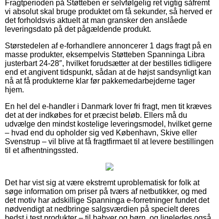
Fragtperioden på Støtteben er selvfølgelig ret vigtig såfremt
vi absolut skal bruge produktet om få sekunder, så herved er
det forholdsvis aktuelt at man gransker den anslåede
leveringsdato på det pågældende produkt.
Størstedelen af e-forhandlere annoncerer 1 dags fragt på en
masse produkter, eksempelvis Støtteben Spanninga Libra
justerbart 24-28″, hvilket forudsætter at der bestilles tidligere
end et angivent tidspunkt, sådan at de højst sandsynligt kan
nå at få produkterne klar før pakkemedarbejderne tager
hjem.
En hel del e-handler i Danmark lover fri fragt, men tit kræves
det at der indkøbes for et præcist beløb. Ellers må du
udvælge den mindst kostelige leveringsmodel, hvilket gerne
– hvad end du opholder sig ved København, Skive eller
Svenstrup – vil blive at få fragtfirmaet til at levere bestillingen
til et afhentningssted.
Det har vist sig at være ekstremt uproblematisk for folk at
søge information om priser på tværs af netbutikker, og med
det motiv har adskillige Spanninga e-forretninger fundet det
nødvendigt at nedbringe salgsværdien på specielt deres
bedst i test produkter – til babyer og børn, og ligeledes også