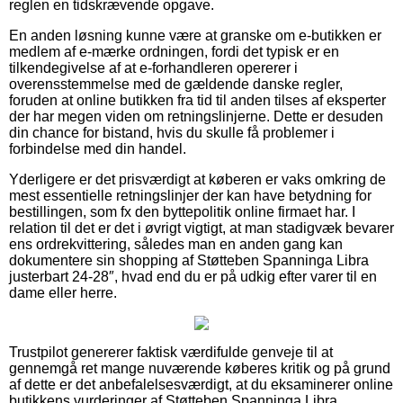
reglen en tidskrævende opgave.
En anden løsning kunne være at granske om e-butikken er
medlem af e-mærke ordningen, fordi det typisk er en
tilkendegivelse af at e-forhandleren opererer i
overensstemmelse med de gældende danske regler,
foruden at online butikken fra tid til anden tilses af eksperter
der har megen viden om retningslinjerne. Dette er desuden
din chance for bistand, hvis du skulle få problemer i
forbindelse med din handel.
Yderligere er det prisværdigt at køberen er vaks omkring de
mest essentielle retningslinjer der kan have betydning for
bestillingen, som fx den byttepolitik online firmaet har. I
relation til det er det i øvrigt vigtigt, at man stadigvæk bevarer
ens ordrekvittering, således man en anden gang kan
dokumentere sin shopping af Støtteben Spanninga Libra
justerbart 24-28″, hvad end du er på udkig efter varer til en
dame eller herre.
Trustpilot genererer faktisk værdifulde genveje til at
gennemgå ret mange nuværende køberes kritik og på grund
af dette er det anbefalelsesværdigt, at du eksaminerer online
butikkens vurderinger af Støtteben Spanninga Libra