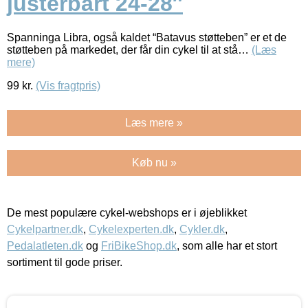
justerbart 24-28″
Spanninga Libra, også kaldet “Batavus støtteben” er et de
støtteben på markedet, der får din cykel til at stå…
(Læs
mere)
99
kr.
(Vis fragtpris)
Læs mere »
Køb nu »
De mest populære cykel-webshops er i øjeblikket
Cykelpartner.dk
,
Cykelexperten.dk
,
Cykler.dk
,
Pedalatleten.dk
og
FriBikeShop.dk
, som alle har et stort
sortiment til gode priser.