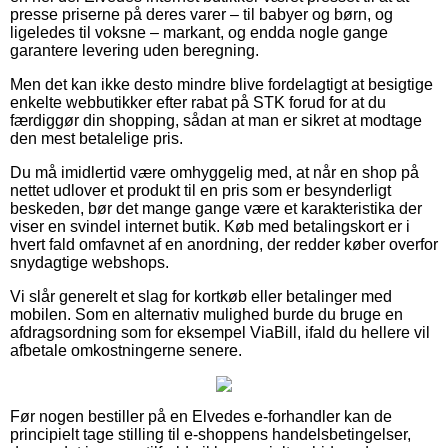
presse priserne på deres varer – til babyer og børn, og
ligeledes til voksne – markant, og endda nogle gange
garantere levering uden beregning.
Men det kan ikke desto mindre blive fordelagtigt at besigtige
enkelte webbutikker efter rabat på STK forud for at du
færdiggør din shopping, sådan at man er sikret at modtage
den mest betalelige pris.
Du må imidlertid være omhyggelig med, at når en shop på
nettet udlover et produkt til en pris som er besynderligt
beskeden, bør det mange gange være et karakteristika der
viser en svindel internet butik. Køb med betalingskort er i
hvert fald omfavnet af en anordning, der redder køber overfor
snydagtige webshops.
Vi slår generelt et slag for kortkøb eller betalinger med
mobilen. Som en alternativ mulighed burde du bruge en
afdragsordning som for eksempel ViaBill, ifald du hellere vil
afbetale omkostningerne senere.
Før nogen bestiller på en Elvedes e-forhandler kan de
principielt tage stilling til e-shoppens handelsbetingelser,