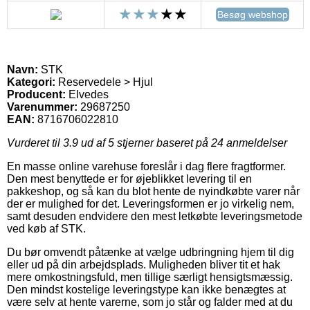
Besøg webshop
Navn:
STK
Kategori:
Reservedele > Hjul
Producent:
Elvedes
Varenummer:
29687250
EAN:
8716706022810
Vurderet til
3.9
ud af 5 stjerner baseret på
24
anmeldelser
En masse online varehuse foreslår i dag flere fragtformer.
Den mest benyttede er for øjeblikket levering til en
pakkeshop, og så kan du blot hente de nyindkøbte varer når
der er mulighed for det. Leveringsformen er jo virkelig nem,
samt desuden endvidere den mest letkøbte leveringsmetode
ved køb af STK.
Du bør omvendt påtænke at vælge udbringning hjem til dig
eller ud på din arbejdsplads. Muligheden bliver tit et hak
mere omkostningsfuld, men tillige særligt hensigtsmæssig.
Den mindst kostelige leveringstype kan ikke benægtes at
være selv at hente varerne, som jo står og falder med at du