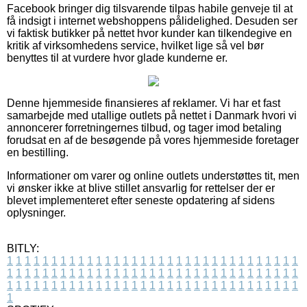
Facebook bringer dig tilsvarende tilpas habile genveje til at
få indsigt i internet webshoppens pålidelighed. Desuden ser
vi faktisk butikker på nettet hvor kunder kan tilkendegive en
kritik af virksomhedens service, hvilket lige så vel bør
benyttes til at vurdere hvor glade kunderne er.
Denne hjemmeside finansieres af reklamer. Vi har et fast
samarbejde med utallige outlets på nettet i Danmark hvori vi
annoncerer forretningernes tilbud, og tager imod betaling
forudsat en af de besøgende på vores hjemmeside foretager
en bestilling.
Informationer om varer og online outlets understøttes tit, men
vi ønsker ikke at blive stillet ansvarlig for rettelser der er
blevet implementeret efter seneste opdatering af sidens
oplysninger.
BITLY:
1
1
1
1
1
1
1
1
1
1
1
1
1
1
1
1
1
1
1
1
1
1
1
1
1
1
1
1
1
1
1
1
1
1
1
1
1
1
1
1
1
1
1
1
1
1
1
1
1
1
1
1
1
1
1
1
1
1
1
1
1
1
1
1
1
1
1
1
1
1
1
1
1
1
1
1
1
1
1
1
1
1
1
1
1
1
1
1
1
1
1
1
1
1
1
1
1
1
1
1