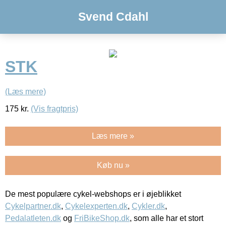
Svend Cdahl
STK
(Læs mere)
175
kr.
(Vis fragtpris)
Læs mere »
Køb nu »
De mest populære cykel-webshops er i øjeblikket
Cykelpartner.dk
,
Cykelexperten.dk
,
Cykler.dk
,
Pedalatleten.dk
og
FriBikeShop.dk
, som alle har et stort