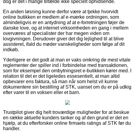
dog er det i mange tilfælde ikke specielt ophidsende.
En anden løsning kunne derfor være at tjekke hvorvidt
online butikken er medlem af e-mærke ordningen, som
almindeligvis er en antydning af at e-forretningen føjer de
danske love, og at internet virksomheden en gang i mellem
overværes af specialister der har megen viden om
lovgivningen. Derudover giver det dig lejlighed til at blive
assisteret, ifald du møder vanskeligheder som følge af dit
indkøb.
Yderligere er det godt at man er vaks omkring de mest vitale
reglementer der spiller ind i forbindelse med transaktionen,
som for eksempel den ombytningsret e-butikken kører med. I
relation til det er det ligeledes essesentielt, at man altid
opbevarer ens faktura, så man når som helst vil kunne
dokumentere sin bestilling af STK, uanset om du er på udkig
efter varer til en voksen eller et barn.
Trustpilot giver dig helt troværdige muligheder for at beskue
en række aktuelle kunders tanker og af den grund er det en
hjælp, at du efterforsker online firmaets ratings af STK før du
handler.