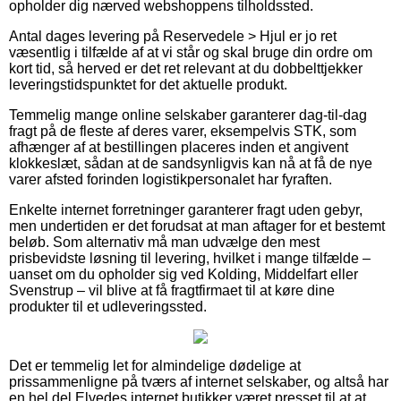
opholder dig nærved webshoppens tilholdssted.
Antal dages levering på Reservedele > Hjul er jo ret
væsentlig i tilfælde af at vi står og skal bruge din ordre om
kort tid, så herved er det ret relevant at du dobbelttjekker
leveringstidspunktet for det aktuelle produkt.
Temmelig mange online selskaber garanterer dag-til-dag
fragt på de fleste af deres varer, eksempelvis STK, som
afhænger af at bestillingen placeres inden et angivent
klokkeslæt, sådan at de sandsynligvis kan nå at få de nye
varer afsted forinden logistikpersonalet har fyraften.
Enkelte internet forretninger garanterer fragt uden gebyr,
men undertiden er det forudsat at man aftager for et bestemt
beløb. Som alternativ må man udvælge den mest
prisbevidste løsning til levering, hvilket i mange tilfælde –
uanset om du opholder sig ved Kolding, Middelfart eller
Svenstrup – vil blive at få fragtfirmaet til at køre dine
produkter til et udleveringssted.
Det er temmelig let for almindelige dødelige at
prissammenligne på tværs af internet selskaber, og altså har
en hel del Elvedes internet butikker været presset til at at