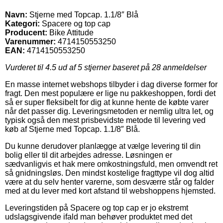
Navn:
Stjerne med Topcap. 1.1/8″ Blå
Kategori:
Spacere og top cap
Producent:
Bike Attitude
Varenummer:
4714150553250
EAN:
4714150553250
Vurderet til
4.5
ud af 5 stjerner baseret på
28
anmeldelser
En masse internet webshops tilbyder i dag diverse former for
fragt. Den mest populære er lige nu pakkeshoppen, fordi det
så er super fleksibelt for dig at kunne hente de købte varer
når det passer dig. Leveringsmetoden er nemlig ultra let, og
typisk også den mest prisbevidste metode til levering ved
køb af Stjerne med Topcap. 1.1/8″ Blå.
Du kunne derudover planlægge at vælge levering til din
bolig eller til dit arbejdes adresse. Løsningen er
sædvanligvis et hak mere omkostningsfuld, men omvendt ret
så gnidningsløs. Den mindst kostelige fragttype vil dog altid
være at du selv henter varerne, som desværre står og falder
med at du lever med kort afstand til webshoppens hjemsted.
Leveringstiden på Spacere og top cap er jo ekstremt
udslagsgivende ifald man behøver produktet med det