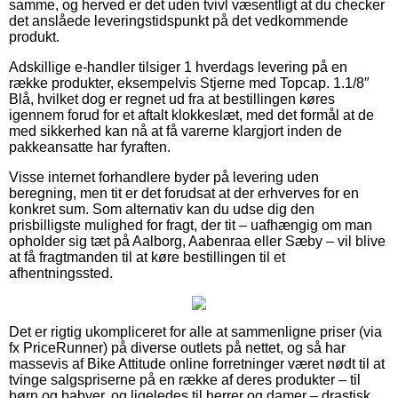
samme, og herved er det uden tvivl væsentligt at du checker
det anslåede leveringstidspunkt på det vedkommende
produkt.
Adskillige e-handler tilsiger 1 hverdags levering på en
række produkter, eksempelvis Stjerne med Topcap. 1.1/8″
Blå, hvilket dog er regnet ud fra at bestillingen køres
igennem forud for et aftalt klokkeslæt, med det formål at de
med sikkerhed kan nå at få varerne klargjort inden de
pakkeansatte har fyraften.
Visse internet forhandlere byder på levering uden
beregning, men tit er det forudsat at der erhverves for en
konkret sum. Som alternativ kan du udse dig den
prisbilligste mulighed for fragt, der tit – uafhængig om man
opholder sig tæt på Aalborg, Aabenraa eller Sæby – vil blive
at få fragtmanden til at køre bestillingen til et
afhentningssted.
Det er rigtig ukompliceret for alle at sammenligne priser (via
fx PriceRunner) på diverse outlets på nettet, og så har
massevis af Bike Attitude online forretninger været nødt til at
tvinge salgspriserne på en række af deres produkter – til
børn og babyer, og ligeledes til herrer og damer – drastisk,