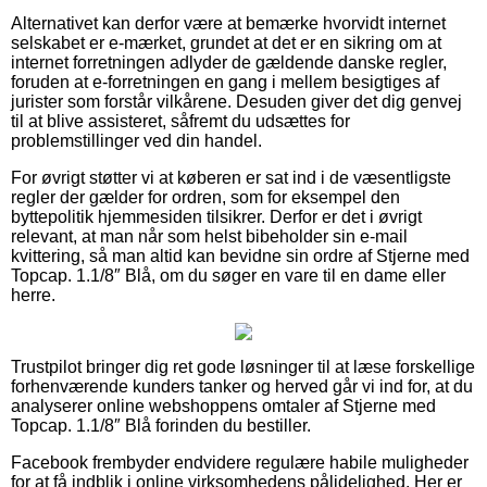
Alternativet kan derfor være at bemærke hvorvidt internet
selskabet er e-mærket, grundet at det er en sikring om at
internet forretningen adlyder de gældende danske regler,
foruden at e-forretningen en gang i mellem besigtiges af
jurister som forstår vilkårene. Desuden giver det dig genvej
til at blive assisteret, såfremt du udsættes for
problemstillinger ved din handel.
For øvrigt støtter vi at køberen er sat ind i de væsentligste
regler der gælder for ordren, som for eksempel den
byttepolitik hjemmesiden tilsikrer. Derfor er det i øvrigt
relevant, at man når som helst bibeholder sin e-mail
kvittering, så man altid kan bevidne sin ordre af Stjerne med
Topcap. 1.1/8″ Blå, om du søger en vare til en dame eller
herre.
Trustpilot bringer dig ret gode løsninger til at læse forskellige
forhenværende kunders tanker og herved går vi ind for, at du
analyserer online webshoppens omtaler af Stjerne med
Topcap. 1.1/8″ Blå forinden du bestiller.
Facebook frembyder endvidere regulære habile muligheder
for at få indblik i online virksomhedens pålidelighed. Her er