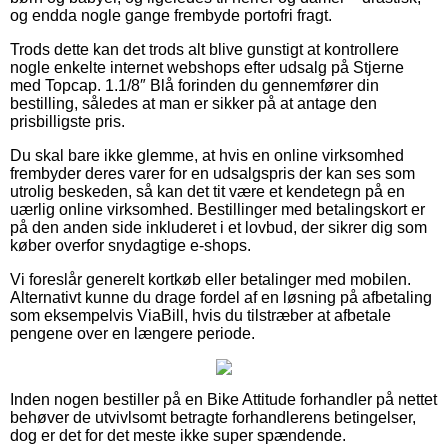
og endda nogle gange frembyde portofri fragt.
Trods dette kan det trods alt blive gunstigt at kontrollere
nogle enkelte internet webshops efter udsalg på Stjerne
med Topcap. 1.1/8″ Blå forinden du gennemfører din
bestilling, således at man er sikker på at antage den
prisbilligste pris.
Du skal bare ikke glemme, at hvis en online virksomhed
frembyder deres varer for en udsalgspris der kan ses som
utrolig beskeden, så kan det tit være et kendetegn på en
uærlig online virksomhed. Bestillinger med betalingskort er
på den anden side inkluderet i et lovbud, der sikrer dig som
køber overfor snydagtige e-shops.
Vi foreslår generelt kortkøb eller betalinger med mobilen.
Alternativt kunne du drage fordel af en løsning på afbetaling
som eksempelvis ViaBill, hvis du tilstræber at afbetale
pengene over en længere periode.
Inden nogen bestiller på en Bike Attitude forhandler på nettet
behøver de utvivlsomt betragte forhandlerens betingelser,
dog er det for det meste ikke super spændende.