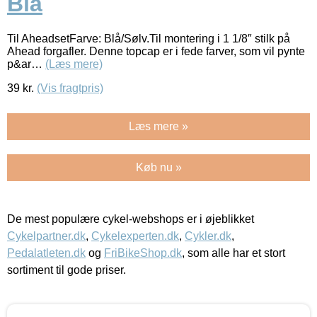
Blå
Til AheadsetFarve: Blå/Sølv.Til montering i 1 1/8″ stilk på
Ahead forgafler. Denne topcap er i fede farver, som vil pynte
p&ar…
(Læs mere)
39
kr.
(Vis fragtpris)
Læs mere »
Køb nu »
De mest populære cykel-webshops er i øjeblikket
Cykelpartner.dk
,
Cykelexperten.dk
,
Cykler.dk
,
Pedalatleten.dk
og
FriBikeShop.dk
, som alle har et stort
sortiment til gode priser.