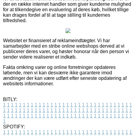
der en række internet handler som giver kunderne mulighed
for at tilkendegive en evaluering af deres køb, hvilket tillige
kan drages fordel af til at tage stilling til kundernes
tilfredshed.
Websitet er finansieret af reklameindtægter. Vi har
samarbejder med en stribe online webshops derved at vi
publicerer deres varer, og høster honorar når den person vi
sender videre realiserer et indkøb.
Fakta omkring varer og online forretninger opdateres
løbende, men vi kan desværre ikke garantere imod
ændringer der kan være udført efter seneste opdatering af
websitets informationer.
BITLY:
1
1
1
1
1
1
1
1
1
1
1
1
1
1
1
1
1
1
1
1
1
1
1
1
1
1
1
1
1
1
1
1
1
1
1
1
1
1
1
1
1
1
1
1
1
1
1
1
1
1
1
1
1
1
1
1
1
1
1
1
1
1
1
1
1
1
1
1
1
1
1
1
1
1
1
1
1
1
1
1
1
1
1
1
1
1
1
1
1
1
1
1
1
1
1
1
1
1
1
1
SPOTIFY:
1
1
1
1
1
1
1
1
1
1
1
1
1
1
1
1
1
1
1
1
1
1
1
1
1
1
1
1
1
1
1
1
1