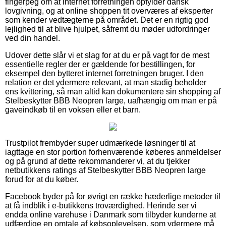
fingerpeg om at internet forretningen opfylder dansk
lovgivning, og at online shoppen tit overværes af eksperter
som kender vedtægterne på området. Det er en rigtig god
lejlighed til at blive hjulpet, såfremt du møder udfordringer
ved din handel.
Udover dette slår vi et slag for at du er på vagt for de mest
essentielle regler der er gældende for bestillingen, for
eksempel den bytteret internet forretningen bruger. I den
relation er det ydermere relevant, at man stadig beholder
ens kvittering, så man altid kan dokumentere sin shopping af
Stelbeskytter BBB Neopren large, uafhængig om man er på
gaveindkøb til en voksen eller et barn.
Trustpilot frembyder super udmærkede løsninger til at
iagttage en stor portion forhenværende køberes anmeldelser
og på grund af dette rekommanderer vi, at du tjekker
netbutikkens ratings af Stelbeskytter BBB Neopren large
forud for at du køber.
Facebook byder på for øvrigt en række hæderlige metoder til
at få indblik i e-butikkens troværdighed. Herinde ser vi
endda online varehuse i Danmark som tilbyder kunderne at
udfærdige en omtale af købsoplevelsen, som ydermere må