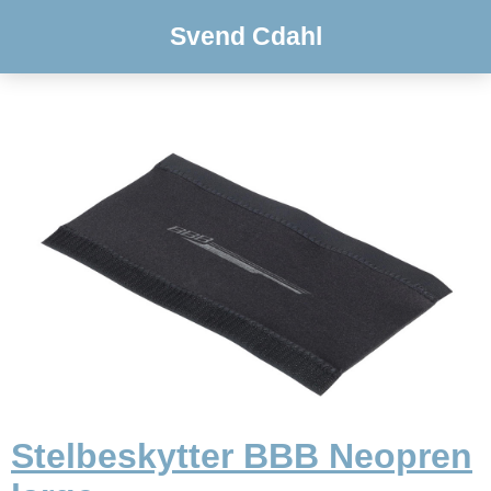
Svend Cdahl
Stelbeskytter BBB Neopren