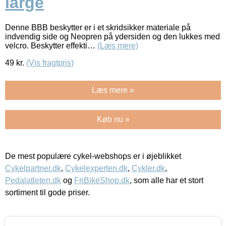
large
Denne BBB beskytter er i et skridsikker materiale på
indvendig side og Neopren på ydersiden og den lukkes med
velcro. Beskytter effekti…
(Læs mere)
49
kr.
(Vis fragtpris)
Læs mere »
Køb nu »
De mest populære cykel-webshops er i øjeblikket
Cykelpartner.dk
,
Cykelexperten.dk
,
Cykler.dk
,
Pedalatleten.dk
og
FriBikeShop.dk
, som alle har et stort
sortiment til gode priser.