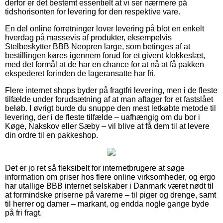
derfor er det bestemt essentielt at vi ser nærmere på
tidshorisonten for levering for den respektive vare.
En del online forretninger lover levering på blot en enkelt
hverdag på massevis af produkter, eksempelvis
Stelbeskytter BBB Neopren large, som betinges af at
bestillingen køres igennem forud for et givent klokkeslæt,
med det formål at de har en chance for at nå at få pakken
ekspederet forinden de lageransatte har fri.
Flere internet shops byder på fragtfri levering, men i de fleste
tilfælde under forudsætning af at man aftager for et fastslået
beløb. I øvrigt burde du snuppe den mest letkøbte metode til
levering, der i de fleste tilfælde – uafhængig om du bor i
Køge, Nakskov eller Sæby – vil blive at få dem til at levere
din ordre til en pakkeshop.
Det er jo ret så fleksibelt for internetbrugere at søge
information om priser hos flere online virksomheder, og ergo
har utallige BBB internet selskaber i Danmark været nødt til
at formindske priserne på varerne – til piger og drenge, samt
til herrer og damer – markant, og endda nogle gange byde
på fri fragt.