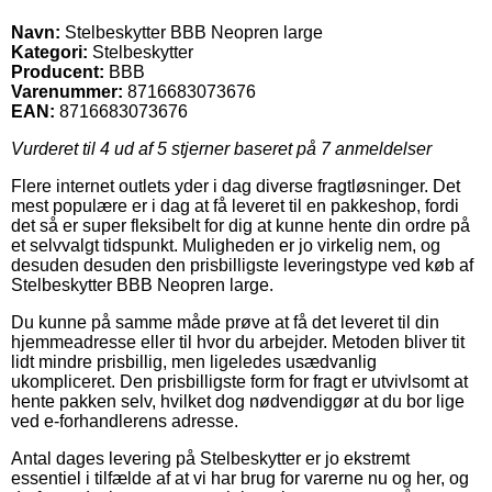
Navn:
Stelbeskytter BBB Neopren large
Kategori:
Stelbeskytter
Producent:
BBB
Varenummer:
8716683073676
EAN:
8716683073676
Vurderet til
4
ud af 5 stjerner baseret på
7
anmeldelser
Flere internet outlets yder i dag diverse fragtløsninger. Det
mest populære er i dag at få leveret til en pakkeshop, fordi
det så er super fleksibelt for dig at kunne hente din ordre på
et selvvalgt tidspunkt. Muligheden er jo virkelig nem, og
desuden desuden den prisbilligste leveringstype ved køb af
Stelbeskytter BBB Neopren large.
Du kunne på samme måde prøve at få det leveret til din
hjemmeadresse eller til hvor du arbejder. Metoden bliver tit
lidt mindre prisbillig, men ligeledes usædvanlig
ukompliceret. Den prisbilligste form for fragt er utvivlsomt at
hente pakken selv, hvilket dog nødvendiggør at du bor lige
ved e-forhandlerens adresse.
Antal dages levering på Stelbeskytter er jo ekstremt
essentiel i tilfælde af at vi har brug for varerne nu og her, og