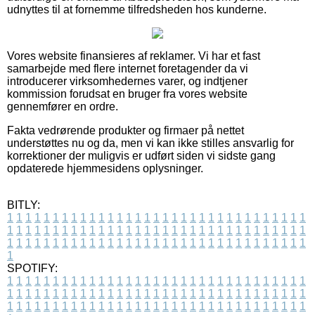
udnyttes til at fornemme tilfredsheden hos kunderne.
Vores website finansieres af reklamer. Vi har et fast
samarbejde med flere internet foretagender da vi
introducerer virksomhedernes varer, og indtjener
kommission forudsat en bruger fra vores website
gennemfører en ordre.
Fakta vedrørende produkter og firmaer på nettet
understøttes nu og da, men vi kan ikke stilles ansvarlig for
korrektioner der muligvis er udført siden vi sidste gang
opdaterede hjemmesidens oplysninger.
BITLY:
1
1
1
1
1
1
1
1
1
1
1
1
1
1
1
1
1
1
1
1
1
1
1
1
1
1
1
1
1
1
1
1
1
1
1
1
1
1
1
1
1
1
1
1
1
1
1
1
1
1
1
1
1
1
1
1
1
1
1
1
1
1
1
1
1
1
1
1
1
1
1
1
1
1
1
1
1
1
1
1
1
1
1
1
1
1
1
1
1
1
1
1
1
1
1
1
1
1
1
1
SPOTIFY:
1
1
1
1
1
1
1
1
1
1
1
1
1
1
1
1
1
1
1
1
1
1
1
1
1
1
1
1
1
1
1
1
1
1
1
1
1
1
1
1
1
1
1
1
1
1
1
1
1
1
1
1
1
1
1
1
1
1
1
1
1
1
1
1
1
1
1
1
1
1
1
1
1
1
1
1
1
1
1
1
1
1
1
1
1
1
1
1
1
1
1
1
1
1
1
1
1
1
1