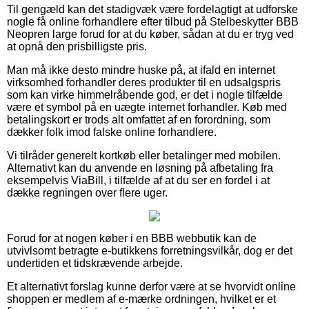
Til gengæld kan det stadigvæk være fordelagtigt at udforske
nogle få online forhandlere efter tilbud på Stelbeskytter BBB
Neopren large forud for at du køber, sådan at du er tryg ved
at opnå den prisbilligste pris.
Man må ikke desto mindre huske på, at ifald en internet
virksomhed forhandler deres produkter til en udsalgspris
som kan virke himmelråbende god, er det i nogle tilfælde
være et symbol på en uægte internet forhandler. Køb med
betalingskort er trods alt omfattet af en forordning, som
dækker folk imod falske online forhandlere.
Vi tilråder generelt kortkøb eller betalinger med mobilen.
Alternativt kan du anvende en løsning på afbetaling fra
eksempelvis ViaBill, i tilfælde af at du ser en fordel i at
dække regningen over flere uger.
Forud for at nogen køber i en BBB webbutik kan de
utvivlsomt betragte e-butikkens forretningsvilkår, dog er det
undertiden et tidskrævende arbejde.
Et alternativt forslag kunne derfor være at se hvorvidt online
shoppen er medlem af e-mærke ordningen, hvilket er et