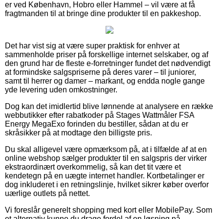
er ved København, Hobro eller Hammel – vil være at få
fragtmanden til at bringe dine produkter til en pakkeshop.
Det har vist sig at være super praktisk for enhver at
sammenholde priser på forskellige internet selskaber, og af
den grund har de fleste e-forretninger fundet det nødvendigt
at formindske salgspriserne på deres varer – til juniorer,
samt til herrer og damer – markant, og endda nogle gange
yde levering uden omkostninger.
Dog kan det imidlertid blive lønnende at analysere en række
webbutikker efter rabatkoder på Stages Wattmåler FSA
Energy MegaExo forinden du bestiller, sådan at du er
skråsikker på at modtage den billigste pris.
Du skal alligevel være opmærksom på, at i tilfælde af at en
online webshop sælger produkter til en salgspris der virker
ekstraordinært overkommelig, så kan det tit være et
kendetegn på en uægte internet handler. Kortbetalinger er
dog inkluderet i en retningslinje, hvilket sikrer køber overfor
uærlige outlets på nettet.
Vi foreslår generelt shopping med kort eller MobilePay. Som
et alternativ kunne du drage fordel af en løsning på