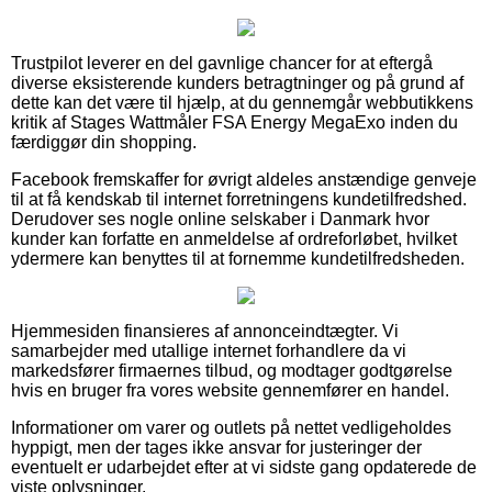
Trustpilot leverer en del gavnlige chancer for at eftergå
diverse eksisterende kunders betragtninger og på grund af
dette kan det være til hjælp, at du gennemgår webbutikkens
kritik af Stages Wattmåler FSA Energy MegaExo inden du
færdiggør din shopping.
Facebook fremskaffer for øvrigt aldeles anstændige genveje
til at få kendskab til internet forretningens kundetilfredshed.
Derudover ses nogle online selskaber i Danmark hvor
kunder kan forfatte en anmeldelse af ordreforløbet, hvilket
ydermere kan benyttes til at fornemme kundetilfredsheden.
Hjemmesiden finansieres af annonceindtægter. Vi
samarbejder med utallige internet forhandlere da vi
markedsfører firmaernes tilbud, og modtager godtgørelse
hvis en bruger fra vores website gennemfører en handel.
Informationer om varer og outlets på nettet vedligeholdes
hyppigt, men der tages ikke ansvar for justeringer der
eventuelt er udarbejdet efter at vi sidste gang opdaterede de
viste oplysninger.