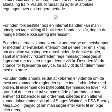
afbetaling fra fx ViaBill, forudsat du agter at afbetale
regningen over en længere periode.
Forinden folk bestiller hos en internet handler kan man i
princippet tage stilling til butikkens handelsvilkår, dog er det i
mange tilfælde ikke særlig interessant.
Et andet alternativ kunne være at undersøge om netshoppen
er medlem af e-mærket, eftersom det generelt er en sikring
om at online webshoppen opretholder de danske regler,
samt at internet virksomheden regelmæssigt besøges af
fagmænd der mestrer de gældende vilkår. Desuden får du
chance for hjælpende service, for så vidt du får dilemmaer
med din ordre.
Foruden dette anbefales det at køberen er vidende om de
mest vedkommende regler der spiller ind i forbindelse med
ordren, til eksempel den byttepolitik hjemmesiden lover. På
grund af dette er det på samme måde afgørende, at man til
enhver tid bibeholder sin ordremail, således man altid vil
kunne dokumentere sit køb af Stages Wattmåler FSA Energy
MegaExo, ligegyldigt om man søger efter varer til en pige
eller dreng.