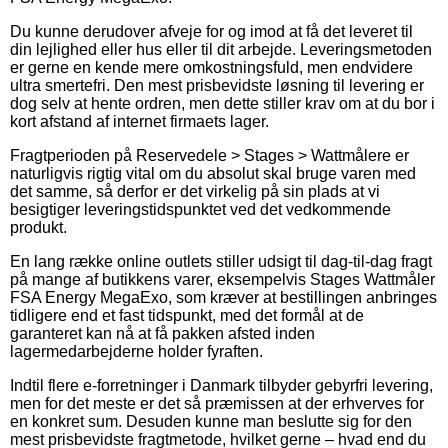
Du kunne derudover afveje for og imod at få det leveret til
din lejlighed eller hus eller til dit arbejde. Leveringsmetoden
er gerne en kende mere omkostningsfuld, men endvidere
ultra smertefri. Den mest prisbevidste løsning til levering er
dog selv at hente ordren, men dette stiller krav om at du bor i
kort afstand af internet firmaets lager.
Fragtperioden på Reservedele > Stages > Wattmålere er
naturligvis rigtig vital om du absolut skal bruge varen med
det samme, så derfor er det virkelig på sin plads at vi
besigtiger leveringstidspunktet ved det vedkommende
produkt.
En lang række online outlets stiller udsigt til dag-til-dag fragt
på mange af butikkens varer, eksempelvis Stages Wattmåler
FSA Energy MegaExo, som kræver at bestillingen anbringes
tidligere end et fast tidspunkt, med det formål at de
garanteret kan nå at få pakken afsted inden
lagermedarbejderne holder fyraften.
Indtil flere e-forretninger i Danmark tilbyder gebyrfri levering,
men for det meste er det så præmissen at der erhverves for
en konkret sum. Desuden kunne man beslutte sig for den
mest prisbevidste fragtmetode, hvilket gerne – hvad end du