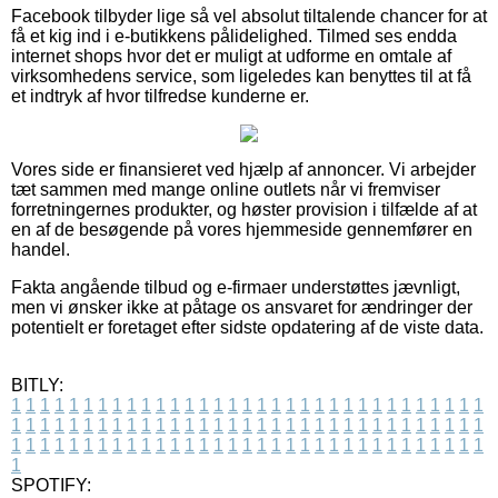
Facebook tilbyder lige så vel absolut tiltalende chancer for at
få et kig ind i e-butikkens pålidelighed. Tilmed ses endda
internet shops hvor det er muligt at udforme en omtale af
virksomhedens service, som ligeledes kan benyttes til at få
et indtryk af hvor tilfredse kunderne er.
Vores side er finansieret ved hjælp af annoncer. Vi arbejder
tæt sammen med mange online outlets når vi fremviser
forretningernes produkter, og høster provision i tilfælde af at
en af de besøgende på vores hjemmeside gennemfører en
handel.
Fakta angående tilbud og e-firmaer understøttes jævnligt,
men vi ønsker ikke at påtage os ansvaret for ændringer der
potentielt er foretaget efter sidste opdatering af de viste data.
BITLY:
1
1
1
1
1
1
1
1
1
1
1
1
1
1
1
1
1
1
1
1
1
1
1
1
1
1
1
1
1
1
1
1
1
1
1
1
1
1
1
1
1
1
1
1
1
1
1
1
1
1
1
1
1
1
1
1
1
1
1
1
1
1
1
1
1
1
1
1
1
1
1
1
1
1
1
1
1
1
1
1
1
1
1
1
1
1
1
1
1
1
1
1
1
1
1
1
1
1
1
1
SPOTIFY: