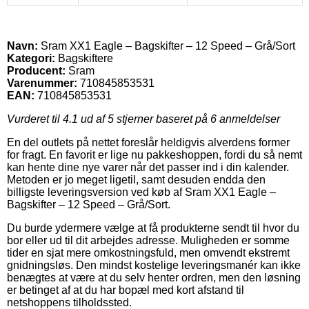
Navn:
Sram XX1 Eagle – Bagskifter – 12 Speed – Grå/Sort
Kategori:
Bagskiftere
Producent:
Sram
Varenummer:
710845853531
EAN:
710845853531
Vurderet til
4.1
ud af 5 stjerner baseret på
6
anmeldelser
En del outlets på nettet foreslår heldigvis alverdens former
for fragt. En favorit er lige nu pakkeshoppen, fordi du så nemt
kan hente dine nye varer når det passer ind i din kalender.
Metoden er jo meget ligetil, samt desuden endda den
billigste leveringsversion ved køb af Sram XX1 Eagle –
Bagskifter – 12 Speed – Grå/Sort.
Du burde ydermere vælge at få produkterne sendt til hvor du
bor eller ud til dit arbejdes adresse. Muligheden er somme
tider en sjat mere omkostningsfuld, men omvendt ekstremt
gnidningsløs. Den mindst kostelige leveringsmanér kan ikke
benægtes at være at du selv henter ordren, men den løsning
er betinget af at du har bopæl med kort afstand til
netshoppens tilholdssted.