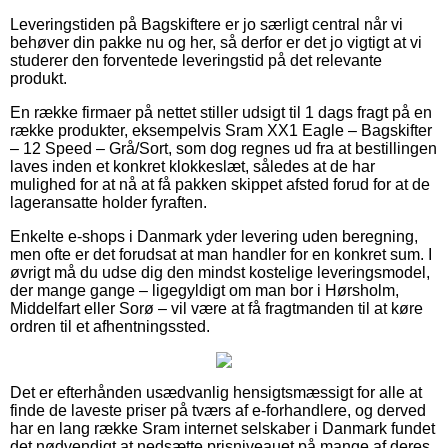
Leveringstiden på Bagskiftere er jo særligt central når vi
behøver din pakke nu og her, så derfor er det jo vigtigt at vi
studerer den forventede leveringstid på det relevante
produkt.
En række firmaer på nettet stiller udsigt til 1 dags fragt på en
række produkter, eksempelvis Sram XX1 Eagle – Bagskifter
– 12 Speed – Grå/Sort, som dog regnes ud fra at bestillingen
laves inden et konkret klokkeslæt, således at de har
mulighed for at nå at få pakken skippet afsted forud for at de
lageransatte holder fyraften.
Enkelte e-shops i Danmark yder levering uden beregning,
men ofte er det forudsat at man handler for en konkret sum. I
øvrigt må du udse dig den mindst kostelige leveringsmodel,
der mange gange – ligegyldigt om man bor i Hørsholm,
Middelfart eller Sorø – vil være at få fragtmanden til at køre
ordren til et afhentningssted.
Det er efterhånden usædvanlig hensigtsmæssigt for alle at
finde de laveste priser på tværs af e-forhandlere, og derved
har en lang række Sram internet selskaber i Danmark fundet
det nødvendigt at nedsætte prisniveauet på mange af deres