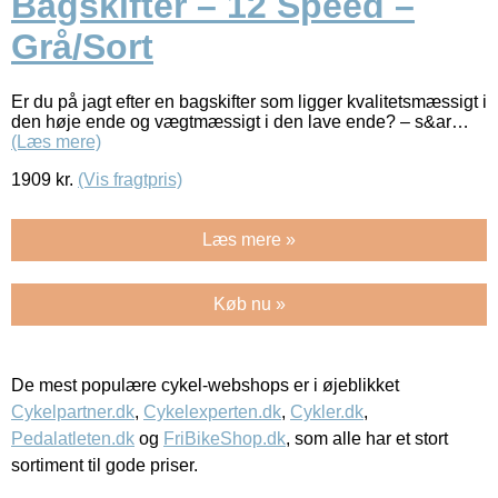
Bagskifter – 12 Speed –
Grå/Sort
Er du på jagt efter en bagskifter som ligger kvalitetsmæssigt i
den høje ende og vægtmæssigt i den lave ende? – s&ar…
(Læs mere)
1909
kr.
(Vis fragtpris)
Læs mere »
Køb nu »
De mest populære cykel-webshops er i øjeblikket
Cykelpartner.dk
,
Cykelexperten.dk
,
Cykler.dk
,
Pedalatleten.dk
og
FriBikeShop.dk
, som alle har et stort
sortiment til gode priser.