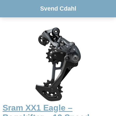
Svend Cdahl
Sram XX1 Eagle –