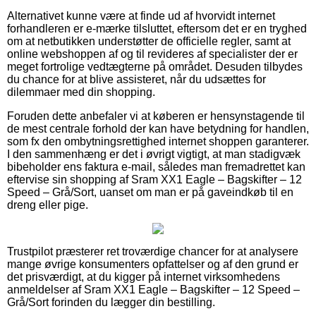
Alternativet kunne være at finde ud af hvorvidt internet
forhandleren er e-mærke tilsluttet, eftersom det er en tryghed
om at netbutikken understøtter de officielle regler, samt at
online webshoppen af og til revideres af specialister der er
meget fortrolige vedtægterne på området. Desuden tilbydes
du chance for at blive assisteret, når du udsættes for
dilemmaer med din shopping.
Foruden dette anbefaler vi at køberen er hensynstagende til
de mest centrale forhold der kan have betydning for handlen,
som fx den ombytningsrettighed internet shoppen garanterer.
I den sammenhæng er det i øvrigt vigtigt, at man stadigvæk
bibeholder ens faktura e-mail, således man fremadrettet kan
eftervise sin shopping af Sram XX1 Eagle – Bagskifter – 12
Speed – Grå/Sort, uanset om man er på gaveindkøb til en
dreng eller pige.
Trustpilot præsterer ret troværdige chancer for at analysere
mange øvrige konsumenters opfattelser og af den grund er
det prisværdigt, at du kigger på internet virksomhedens
anmeldelser af Sram XX1 Eagle – Bagskifter – 12 Speed –
Grå/Sort forinden du lægger din bestilling.