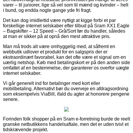
varer – til juniorer, lige så vel som til mænd og kvinder – helt
i bund, og endda nogle gange yde fri fragt.
Det kan dog imidlertid være nyttigt at kigge forbi et par
forskellige internet selskaber efter tilbud på Sram XX1 Eagle
– Bagskifter – 12 Speed – Grå/Sort før du handler, således
at man er sikker på at opnå den mest attraktive pris.
Man må trods alt være omhyggelig med, at såfremt en
webbutik udlover et produkt for en salgspris der er
ekstraordinært favorabel, kan det ofte være et signal om en
uærlig netshop. Køb med betalingskort er på den anden side
omfattet af en bestemmelse, der garanterer os overfor uægte
internet selskaber.
Vi går generelt ind for betalinger med kort eller
mobilbetaling. Alternativt bør du overveje en afdragsordning
som eksempelvis ViaBill, ifald du agter at honorere pengene
senere.
Forinden folk shopper på en Sram e-forretning burde de reelt
granske netbutikkens handelsaftale, men det er uden tvivl et
tidskrævende projekt.