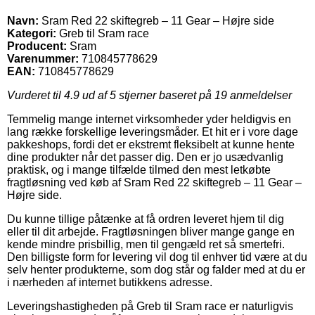
Navn:
Sram Red 22 skiftegreb – 11 Gear – Højre side
Kategori:
Greb til Sram race
Producent:
Sram
Varenummer:
710845778629
EAN:
710845778629
Vurderet til
4.9
ud af 5 stjerner baseret på
19
anmeldelser
Temmelig mange internet virksomheder yder heldigvis en
lang række forskellige leveringsmåder. Et hit er i vore dage
pakkeshops, fordi det er ekstremt fleksibelt at kunne hente
dine produkter når det passer dig. Den er jo usædvanlig
praktisk, og i mange tilfælde tilmed den mest letkøbte
fragtløsning ved køb af Sram Red 22 skiftegreb – 11 Gear –
Højre side.
Du kunne tillige påtænke at få ordren leveret hjem til dig
eller til dit arbejde. Fragtløsningen bliver mange gange en
kende mindre prisbillig, men til gengæld ret så smertefri.
Den billigste form for levering vil dog til enhver tid være at du
selv henter produkterne, som dog står og falder med at du er
i nærheden af internet butikkens adresse.
Leveringshastigheden på Greb til Sram race er naturligvis