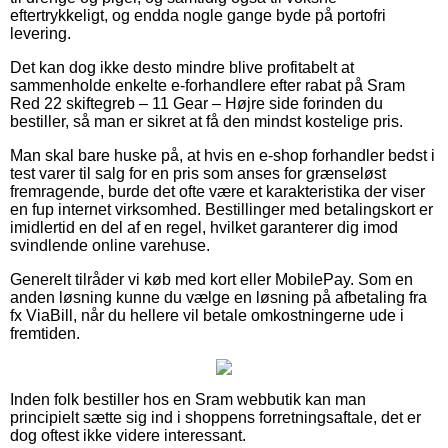
eftertrykkeligt, og endda nogle gange byde på portofri
levering.
Det kan dog ikke desto mindre blive profitabelt at
sammenholde enkelte e-forhandlere efter rabat på Sram
Red 22 skiftegreb – 11 Gear – Højre side forinden du
bestiller, så man er sikret at få den mindst kostelige pris.
Man skal bare huske på, at hvis en e-shop forhandler bedst i
test varer til salg for en pris som anses for grænseløst
fremragende, burde det ofte være et karakteristika der viser
en fup internet virksomhed. Bestillinger med betalingskort er
imidlertid en del af en regel, hvilket garanterer dig imod
svindlende online varehuse.
Generelt tilråder vi køb med kort eller MobilePay. Som en
anden løsning kunne du vælge en løsning på afbetaling fra
fx ViaBill, når du hellere vil betale omkostningerne ude i
fremtiden.
Inden folk bestiller hos en Sram webbutik kan man
principielt sætte sig ind i shoppens forretningsaftale, det er
dog oftest ikke videre interessant.