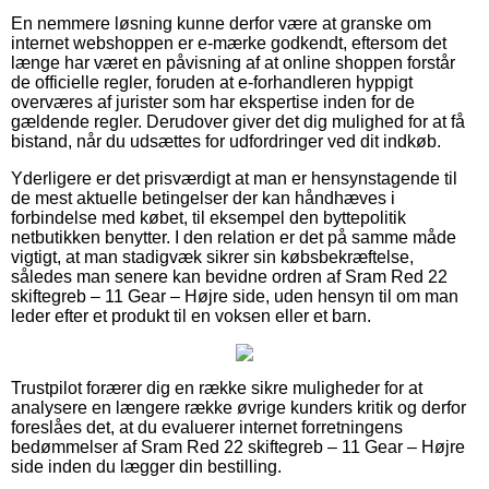
En nemmere løsning kunne derfor være at granske om
internet webshoppen er e-mærke godkendt, eftersom det
længe har været en påvisning af at online shoppen forstår
de officielle regler, foruden at e-forhandleren hyppigt
overværes af jurister som har ekspertise inden for de
gældende regler. Derudover giver det dig mulighed for at få
bistand, når du udsættes for udfordringer ved dit indkøb.
Yderligere er det prisværdigt at man er hensynstagende til
de mest aktuelle betingelser der kan håndhæves i
forbindelse med købet, til eksempel den byttepolitik
netbutikken benytter. I den relation er det på samme måde
vigtigt, at man stadigvæk sikrer sin købsbekræftelse,
således man senere kan bevidne ordren af Sram Red 22
skiftegreb – 11 Gear – Højre side, uden hensyn til om man
leder efter et produkt til en voksen eller et barn.
Trustpilot forærer dig en række sikre muligheder for at
analysere en længere række øvrige kunders kritik og derfor
foreslåes det, at du evaluerer internet forretningens
bedømmelser af Sram Red 22 skiftegreb – 11 Gear – Højre
side inden du lægger din bestilling.