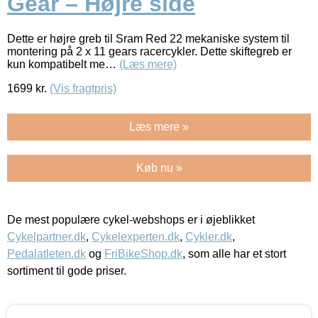
Gear – Højre side
Dette er højre greb til Sram Red 22 mekaniske system til
montering på 2 x 11 gears racercykler. Dette skiftegreb er
kun kompatibelt me…
(Læs mere)
1699
kr.
(Vis fragtpris)
Læs mere »
Køb nu »
De mest populære cykel-webshops er i øjeblikket
Cykelpartner.dk
,
Cykelexperten.dk
,
Cykler.dk
,
Pedalatleten.dk
og
FriBikeShop.dk
, som alle har et stort
sortiment til gode priser.