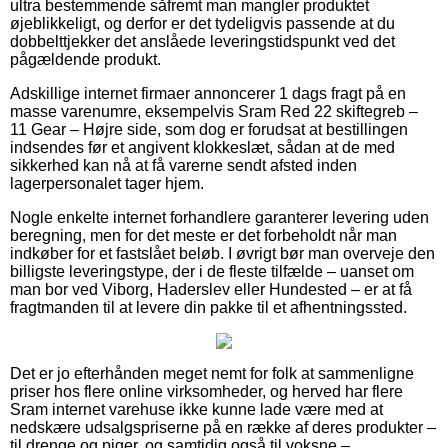
ultra bestemmende såfremt man mangler produktet
øjeblikkeligt, og derfor er det tydeligvis passende at du
dobbelttjekker det anslåede leveringstidspunkt ved det
pågældende produkt.
Adskillige internet firmaer annoncerer 1 dags fragt på en
masse varenumre, eksempelvis Sram Red 22 skiftegreb –
11 Gear – Højre side, som dog er forudsat at bestillingen
indsendes før et angivent klokkeslæt, sådan at de med
sikkerhed kan nå at få varerne sendt afsted inden
lagerpersonalet tager hjem.
Nogle enkelte internet forhandlere garanterer levering uden
beregning, men for det meste er det forbeholdt når man
indkøber for et fastslået beløb. I øvrigt bør man overveje den
billigste leveringstype, der i de fleste tilfælde – uanset om
man bor ved Viborg, Haderslev eller Hundested – er at få
fragtmanden til at levere din pakke til et afhentningssted.
Det er jo efterhånden meget nemt for folk at sammenligne
priser hos flere online virksomheder, og herved har flere
Sram internet varehuse ikke kunne lade være med at
nedskære udsalgspriserne på en række af deres produkter –
til drenge og piger, og samtidig også til voksne –