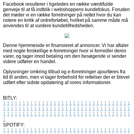
Facebook resulterer i ligeledes en række værdifulde
genveje til at få indblik i webshoppens kundefokus. Foruden
det møder vi en række forretninger på nettet hvor du kan
notere en kritik af ordreforløbet, hvilket på samme måde må
anvendes til at vurdere kundetilfredsheden.
Denne hjemmeside er finansieret af annoncer. Vi har aftaler
med nogle forskellige e-forretninger hvor vi formidler deres
varer, og tager imod betaling om den besøgende vi sender
videre udfører en handel.
Oplysninger omkring tilbud og e-forretninger ajourføres fra
tid til anden, men vi tager forbehold for rettelser der er blevet
udført efter sidste opdatering af vores informationer.
BITLY:
1
1
1
1
1
1
1
1
1
1
1
1
1
1
1
1
1
1
1
1
1
1
1
1
1
1
1
1
1
1
1
1
1
1
1
1
1
1
1
1
1
1
1
1
1
1
1
1
1
1
1
1
1
1
1
1
1
1
1
1
1
1
1
1
1
1
1
1
1
1
1
1
1
1
1
1
1
1
1
1
1
1
1
1
1
1
1
1
1
1
1
1
1
1
1
1
1
1
1
1
SPOTIFY:
1
1
1
1
1
1
1
1
1
1
1
1
1
1
1
1
1
1
1
1
1
1
1
1
1
1
1
1
1
1
1
1
1