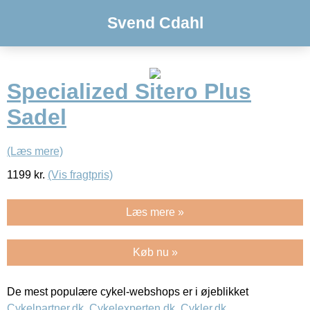
Svend Cdahl
Specialized Sitero Plus
Sadel
(Læs mere)
1199
kr.
(Vis fragtpris)
Læs mere »
Køb nu »
De mest populære cykel-webshops er i øjeblikket
Cykelpartner.dk
,
Cykelexperten.dk
,
Cykler.dk
,