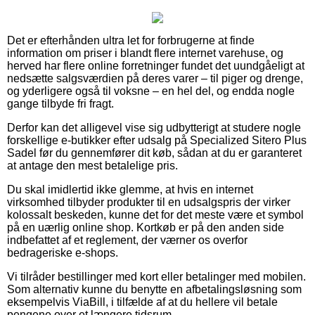
Det er efterhånden ultra let for forbrugerne at finde
information om priser i blandt flere internet varehuse, og
herved har flere online forretninger fundet det uundgåeligt at
nedsætte salgsværdien på deres varer – til piger og drenge,
og yderligere også til voksne – en hel del, og endda nogle
gange tilbyde fri fragt.
Derfor kan det alligevel vise sig udbytterigt at studere nogle
forskellige e-butikker efter udsalg på Specialized Sitero Plus
Sadel før du gennemfører dit køb, sådan at du er garanteret
at antage den mest betalelige pris.
Du skal imidlertid ikke glemme, at hvis en internet
virksomhed tilbyder produkter til en udsalgspris der virker
kolossalt beskeden, kunne det for det meste være et symbol
på en uærlig online shop. Kortkøb er på den anden side
indbefattet af et reglement, der værner os overfor
bedrageriske e-shops.
Vi tilråder bestillinger med kort eller betalinger med mobilen.
Som alternativ kunne du benytte en afbetalingsløsning som
eksempelvis ViaBill, i tilfælde af at du hellere vil betale
pengene over et længere tidsrum.