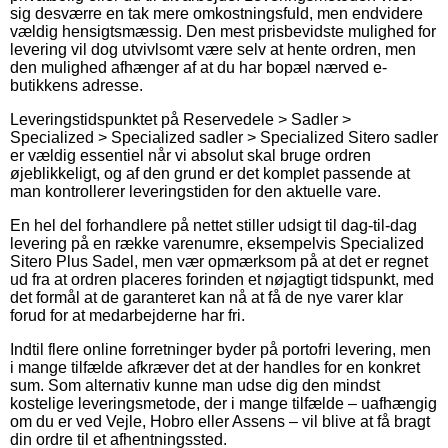
sig desværre en tak mere omkostningsfuld, men endvidere
vældig hensigtsmæssig. Den mest prisbevidste mulighed for
levering vil dog utvivlsomt være selv at hente ordren, men
den mulighed afhænger af at du har bopæl nærved e-
butikkens adresse.
Leveringstidspunktet på Reservedele > Sadler >
Specialized > Specialized sadler > Specialized Sitero sadler
er vældig essentiel når vi absolut skal bruge ordren
øjeblikkeligt, og af den grund er det komplet passende at
man kontrollerer leveringstiden for den aktuelle vare.
En hel del forhandlere på nettet stiller udsigt til dag-til-dag
levering på en række varenumre, eksempelvis Specialized
Sitero Plus Sadel, men vær opmærksom på at det er regnet
ud fra at ordren placeres forinden et nøjagtigt tidspunkt, med
det formål at de garanteret kan nå at få de nye varer klar
forud for at medarbejderne har fri.
Indtil flere online forretninger byder på portofri levering, men
i mange tilfælde afkræver det at der handles for en konkret
sum. Som alternativ kunne man udse dig den mindst
kostelige leveringsmetode, der i mange tilfælde – uafhængig
om du er ved Vejle, Hobro eller Assens – vil blive at få bragt
din ordre til et afhentningssted.