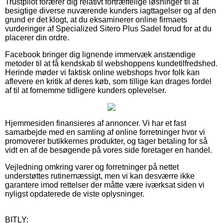
Trustpilot forærer dig relativt fortræffelige løsninger til at
besigtige diverse nuværende kunders iagttagelser og af den
grund er det klogt, at du eksaminerer online firmaets
vurderinger af Specialized Sitero Plus Sadel forud for at du
placerer din ordre.
Facebook bringer dig lignende immervæk anstændige
metoder til at få kendskab til webshoppens kundetilfredshed.
Herinde møder vi faktisk online webshops hvor folk kan
aflevere en kritik af deres køb, som tillige kan drages fordel
af til at fornemme tidligere kunders oplevelser.
Hjemmesiden finansieres af annoncer. Vi har et fast
samarbejde med en samling af online forretninger hvor vi
promoverer butikkernes produkter, og tager betaling for så
vidt en af de besøgende på vores side foretager en handel.
Vejledning omkring varer og forretninger på nettet
understøttes rutinemæssigt, men vi kan desværre ikke
garantere imod rettelser der måtte være iværksat siden vi
nyligst opdaterede de viste oplysninger.
BITLY: