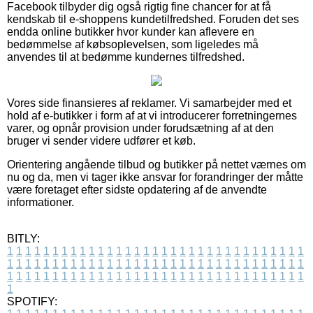
Facebook tilbyder dig også rigtig fine chancer for at få
kendskab til e-shoppens kundetilfredshed. Foruden det ses
endda online butikker hvor kunder kan aflevere en
bedømmelse af købsoplevelsen, som ligeledes må
anvendes til at bedømme kundernes tilfredshed.
Vores side finansieres af reklamer. Vi samarbejder med et
hold af e-butikker i form af at vi introducerer forretningernes
varer, og opnår provision under forudsætning af at den
bruger vi sender videre udfører et køb.
Orientering angående tilbud og butikker på nettet værnes om
nu og da, men vi tager ikke ansvar for forandringer der måtte
være foretaget efter sidste opdatering af de anvendte
informationer.
BITLY:
1
1
1
1
1
1
1
1
1
1
1
1
1
1
1
1
1
1
1
1
1
1
1
1
1
1
1
1
1
1
1
1
1
1
1
1
1
1
1
1
1
1
1
1
1
1
1
1
1
1
1
1
1
1
1
1
1
1
1
1
1
1
1
1
1
1
1
1
1
1
1
1
1
1
1
1
1
1
1
1
1
1
1
1
1
1
1
1
1
1
1
1
1
1
1
1
1
1
1
1
SPOTIFY: