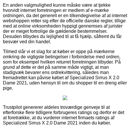
En anden valgmulighed kunne måske være at tjekke
hvorvidt internet forretningen er medlem af e-mærke
ordningen, da det generelt er en tilkendegivelse af at internet
webshoppen retter sig efter de officielle danske regler, tillige
med at online virksomheden hyppigt gennemses af jurister
der er meget fortrolige de gældende bestemmelser.
Desuden tilbydes du lejlighed til at få hjælp, såfremt du får
besvær ved din handel.
Tilmed slår vi et slag for at køber er oppe på mærkerne
omkring de vigtigste betingelser i forbindelse med ordren,
som for eksempel hvilken returret forretningen tilbyder. På
grund af dette er det på samme måde vigtigt, at man
stadigvæk bevarer ens ordrekvittering, således man
fremadrettet kan påvise købet af Specialized Sirrus X 2.0
Dame 2021, uden hensyn til om du shopper til en dreng eller
pige.
Trustpilot genererer aldeles troværdige genveje til at
efterforske flere tidligere forbrugeres ratings og derfor er det
at foretrække, at du vurderer internet firmaets ratings af
Specialized Sirrus X 2.0 Dame 2021 inden du køber.