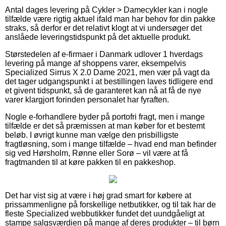
Antal dages levering på Cykler > Damecykler kan i nogle
tilfælde være rigtig aktuel ifald man har behov for din pakke
straks, så derfor er det relativt klogt at vi undersøger det
anslåede leveringstidspunkt på det aktuelle produkt.
Størstedelen af e-firmaer i Danmark udlover 1 hverdags
levering på mange af shoppens varer, eksempelvis
Specialized Sirrus X 2.0 Dame 2021, men vær på vagt da
det tager udgangspunkt i at bestillingen laves tidligere end
et givent tidspunkt, så de garanteret kan nå at få de nye
varer klargjort forinden personalet har fyraften.
Nogle e-forhandlere byder på portofri fragt, men i mange
tilfælde er det så præmissen at man køber for et bestemt
beløb. I øvrigt kunne man vælge den prisbilligste
fragtløsning, som i mange tilfælde – hvad end man befinder
sig ved Hørsholm, Rønne eller Sorø – vil være at få
fragtmanden til at køre pakken til en pakkeshop.
Det har vist sig at være i høj grad smart for købere at
prissammenligne på forskellige netbutikker, og til tak har de
fleste Specialized webbutikker fundet det uundgåeligt at
stampe salgsværdien på mange af deres produkter – til børn