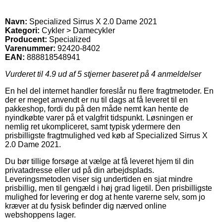
Navn:
Specialized Sirrus X 2.0 Dame 2021
Kategori:
Cykler > Damecykler
Producent:
Specialized
Varenummer:
92420-8402
EAN:
888818548941
Vurderet til
4.9
ud af 5 stjerner baseret på
4
anmeldelser
En hel del internet handler foreslår nu flere fragtmetoder. En
der er meget anvendt er nu til dags at få leveret til en
pakkeshop, fordi du på den måde nemt kan hente de
nyindkøbte varer på et valgfrit tidspunkt. Løsningen er
nemlig ret ukompliceret, samt typisk ydermere den
prisbilligste fragtmulighed ved køb af Specialized Sirrus X
2.0 Dame 2021.
Du bør tillige forsøge at vælge at få leveret hjem til din
privatadresse eller ud på din arbejdsplads.
Leveringsmetoden viser sig undertiden en sjat mindre
prisbillig, men til gengæld i høj grad ligetil. Den prisbilligste
mulighed for levering er dog at hente varerne selv, som jo
kræver at du fysisk befinder dig nærved online
webshoppens lager.