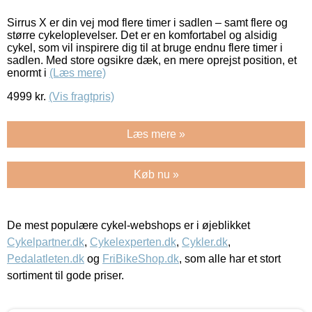
Sirrus X er din vej mod flere timer i sadlen – samt flere og
større cykeloplevelser. Det er en komfortabel og alsidig
cykel, som vil inspirere dig til at bruge endnu flere timer i
sadlen. Med store ogsikre dæk, en mere oprejst position, et
enormt i
(Læs mere)
4999
kr.
(Vis fragtpris)
Læs mere »
Køb nu »
De mest populære cykel-webshops er i øjeblikket
Cykelpartner.dk
,
Cykelexperten.dk
,
Cykler.dk
,
Pedalatleten.dk
og
FriBikeShop.dk
, som alle har et stort
sortiment til gode priser.