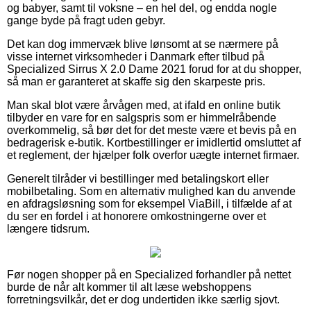
og babyer, samt til voksne – en hel del, og endda nogle
gange byde på fragt uden gebyr.
Det kan dog immervæk blive lønsomt at se nærmere på
visse internet virksomheder i Danmark efter tilbud på
Specialized Sirrus X 2.0 Dame 2021 forud for at du shopper,
så man er garanteret at skaffe sig den skarpeste pris.
Man skal blot være årvågen med, at ifald en online butik
tilbyder en vare for en salgspris som er himmelråbende
overkommelig, så bør det for det meste være et bevis på en
bedragerisk e-butik. Kortbestillinger er imidlertid omsluttet af
et reglement, der hjælper folk overfor uægte internet firmaer.
Generelt tilråder vi bestillinger med betalingskort eller
mobilbetaling. Som en alternativ mulighed kan du anvende
en afdragsløsning som for eksempel ViaBill, i tilfælde af at
du ser en fordel i at honorere omkostningerne over et
længere tidsrum.
Før nogen shopper på en Specialized forhandler på nettet
burde de når alt kommer til alt læse webshoppens
forretningsvilkår, det er dog undertiden ikke særlig sjovt.