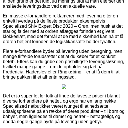
af den grund er det fuldt ud meningsfuldt at man efterser den
anslåede leveringsdato ved den aktuelle vare.
En masse e-forhandlere reklamerer med levering efter en
enkelt hverdag på de fleste produkter, eksempelvis
Specialized Shiv Expert Disc 2020 – Grøn, men husk at det
står og falder med at ordren aflægges forinden et givent
klokkeslæt, med det formål at de med sikkerhed kan nå at få
ordren betjent forinden de logistikansatte holder fyraften.
Flere e-forhandlere byder på levering uden beregning, men i
mange tilfælde forudsætter det at du køber for et konkret
beløb. Ellers kan du gribe den prisbilligste leveringsløsning,
hvilket mange gange – om du opholder sig tæt på
Fredericia, Haderslev eller Ringkøbing – er at få dem til at
bringe pakken til et afhentningssted.
Det er jo super let for folk at finde de laveste priser i blandt
diverse forhandlere på nettet, og ergo har en lang række
Specialized netbutikker været tvunget til at nedsætte
udsalgspriserne på en række af deres produkter – til børn og
babyer, men ligeledes til damer og herrer – betragteligt, og
endda nogle gange byde på levering uden gebyr.