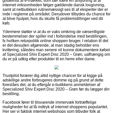
godkendt af e-mærket, som bør være en antydning af at
internet virksomheden følger gældende dansk lovgivning,
samt at netbutikken rutinemæssigt ses til af eksperter der er
inde i reglerne på området. Derudover tilbydes du chance for
at blive hjulpet, hvis du skulle få problemstillinger ved dit
køb.
Ydermere støtter vi at du er vaks omkring de væsentligste
bestemmelser der spiller ind i forbindelse med bestillingen,
fx hvilken returpolitik online shoppen bruger. I relation til det
er det desuden afgørende, at man stadig beholder ens
kvittering, således man senere vil kunne dokumentere købet
af Specialized Shiv Expert Disc 2020 – Grøn, uafhængig om
du er på udkig efter produkter til en herre eller dame.
Trustpilot forærer dig altid nyttige chancer for at kigge på
adskillige andre forbrugeres domme og på grund af dette
foreslåes det, at du eftergår e-butikkens anmeldelser af
Specialized Shiv Expert Disc 2020 – Grøn før du lægger din
bestilling.
Facebook fører til tilsvarende immervæk fortræffelige
muligheder for at få indtryk af internet shoppens popularitet.
Her ser vi faktisk internet webshops som tilbyder folk at