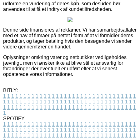
udforme en vurdering af deres køb, som desuden bør
anvendes til at få et indtryk af kundetilfredsheden.
Denne side finansieres af reklamer. Vi har samarbejdsaftaler
med et hav af firmaer på nettet i form af at vi formidler deres
produkter, og tager betaling hvis den besøgende vi sender
videre gennemfører en handel.
Oplysninger omkring varer og netbutikker vedligeholdes
jævnligt, men vi ønsker ikke at blive stillet ansvarlig for
forandringer der eventuelt er udført efter at vi senest
opdaterede vores informationer.
BITLY:
1
1
1
1
1
1
1
1
1
1
1
1
1
1
1
1
1
1
1
1
1
1
1
1
1
1
1
1
1
1
1
1
1
1
1
1
1
1
1
1
1
1
1
1
1
1
1
1
1
1
1
1
1
1
1
1
1
1
1
1
1
1
1
1
1
1
1
1
1
1
1
1
1
1
1
1
1
1
1
1
1
1
1
1
1
1
1
1
1
1
1
1
1
1
1
1
1
1
1
1
SPOTIFY:
1
1
1
1
1
1
1
1
1
1
1
1
1
1
1
1
1
1
1
1
1
1
1
1
1
1
1
1
1
1
1
1
1
1
1
1
1
1
1
1
1
1
1
1
1
1
1
1
1
1
1
1
1
1
1
1
1
1
1
1
1
1
1
1
1
1
1
1
1
1
1
1
1
1
1
1
1
1
1
1
1
1
1
1
1
1
1
1
1
1
1
1
1
1
1
1
1
1
1