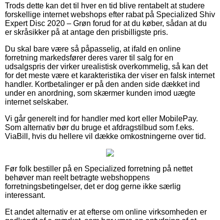
Trods dette kan det til hver en tid blive rentabelt at studere
forskellige internet webshops efter rabat på Specialized Shiv
Expert Disc 2020 – Grøn forud for at du køber, sådan at du
er skråsikker på at antage den prisbilligste pris.
Du skal bare være så påpasselig, at ifald en online
forretning markedsfører deres varer til salg for en
udsalgspris der virker urealistisk overkommelig, så kan det
for det meste være et karakteristika der viser en falsk internet
handler. Kortbetalinger er på den anden side dækket ind
under en anordning, som skærmer kunden imod uægte
internet selskaber.
Vi går generelt ind for handler med kort eller MobilePay.
Som alternativ bør du bruge et afdragstilbud som f.eks.
ViaBill, hvis du hellere vil dække omkostningerne over tid.
Før folk bestiller på en Specialized forretning på nettet
behøver man reelt betragte webshoppens
forretningsbetingelser, det er dog gerne ikke særlig
interessant.
Et andet alternativ er at efterse om online virksomheden er