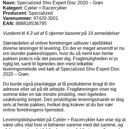
Navn:
Specialized Shiv Expert Disc 2020 – Grøn
Kategori:
Cykler > Racercykler
Producent:
Specialized
Varenummer:
97420-3001
EAN:
888818536795
Vurderet til
4.3
ud af 5 stjerner baseret på
19
anmeldelser
Størstedelen af online forretninger udlover i øjeblikket
diverse løsninger til levering. En der er meget anvendt er nu
om stunder pakkeshoppen, hvor du så nemt kan hente
pakken præcis når det passer dig. Fragtmuligheden er jo
rigtig let, samt tit ligeledes den mest letkøbte
leveringsmetode ved køb af Specialized Shiv Expert Disc
2020 – Grøn.
Du burde også planlægge at få produkterne bragt til din
adresse eller ud på dit arbejde. Fragtløsningen viser sig
somme tider en tak mindre prisbillig, men ligeledes
usædvanlig simpel. Den prisbilligste leveringsmanér er dog
selv at hente pakken, hvilket dog kræver at du bor nær
online forretningens hjemsted.
Leveringstidspunktet på Cykler > Racercykler kan vise sig at
være ultra vital hvis vi behøver varerne med det samme, og