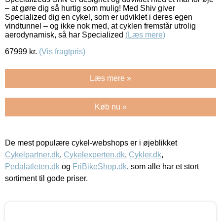
– at gøre dig så hurtig som mulig! Med Shiv giver
Specialized dig en cykel, som er udviklet i deres egen
vindtunnel – og ikke nok med, at cyklen fremstår utrolig
aerodynamisk, så har Specialized
(Læs mere)
67999
kr.
(Vis fragtpris)
Læs mere »
Køb nu »
De mest populære cykel-webshops er i øjeblikket
Cykelpartner.dk
,
Cykelexperten.dk
,
Cykler.dk
,
Pedalatleten.dk
og
FriBikeShop.dk
, som alle har et stort
sortiment til gode priser.