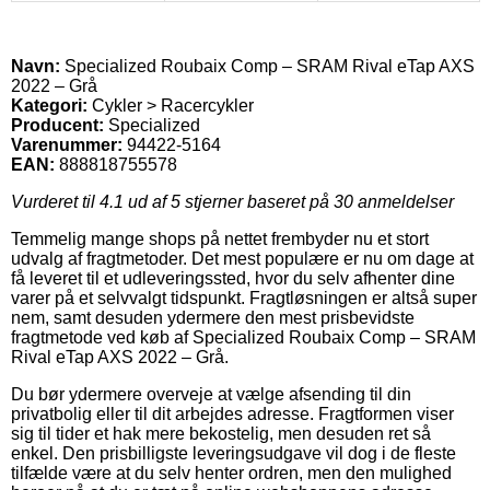
Navn:
Specialized Roubaix Comp – SRAM Rival eTap AXS
2022 – Grå
Kategori:
Cykler > Racercykler
Producent:
Specialized
Varenummer:
94422-5164
EAN:
888818755578
Vurderet til
4.1
ud af 5 stjerner baseret på
30
anmeldelser
Temmelig mange shops på nettet frembyder nu et stort
udvalg af fragtmetoder. Det mest populære er nu om dage at
få leveret til et udleveringssted, hvor du selv afhenter dine
varer på et selvvalgt tidspunkt. Fragtløsningen er altså super
nem, samt desuden ydermere den mest prisbevidste
fragtmetode ved køb af Specialized Roubaix Comp – SRAM
Rival eTap AXS 2022 – Grå.
Du bør ydermere overveje at vælge afsending til din
privatbolig eller til dit arbejdes adresse. Fragtformen viser
sig til tider et hak mere bekostelig, men desuden ret så
enkel. Den prisbilligste leveringsudgave vil dog i de fleste
tilfælde være at du selv henter ordren, men den mulighed