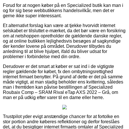
Forud for at nogen køber på en Specialized butik kan man i
og for sig bese webbutikkens handelsvilkår, men det er
gerne ikke super interessant.
Et alternativt forslag kan være at tjekke hvorvidt internet
selskabet er tilsluttet e-mærket, da det bør være en forsikring
om at netshoppen opretholder de gældende danske regler,
og at online butikken lejlighedsvis besøges af sagkyndige
der kender lovene på området. Derudover tilbydes du
anledning til at blive hjulpet, ifald du bliver udsat for
problemer i forbindelse med din ordre.
Derudover er det smart at køber er sat ind i de vigtigste
regler gældende for købet, fx den ombytningsrettighed
internet firmaet benytter. På grund af dette er det på samme
måde vigtigt, at man stadig beholder ens kvittering, således
man i fremtiden kan påvise bestillingen af Specialized
Roubaix Comp – SRAM Rival eTap AXS 2022 – Grå, om
man er på udkig efter varer til en dame eller herre.
Trustpilot yder evigt anstændige chancer for at fortolke en
stor portion andre køberes reflektioner og derfor foreslåes
det, at du besigtiger internet firmaets omtaler af Specialized