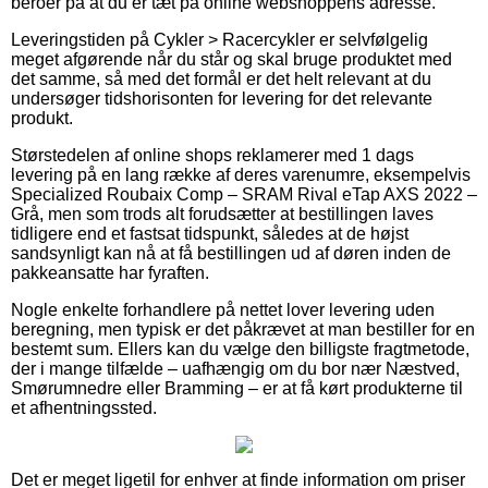
beroer på at du er tæt på online webshoppens adresse.
Leveringstiden på Cykler > Racercykler er selvfølgelig
meget afgørende når du står og skal bruge produktet med
det samme, så med det formål er det helt relevant at du
undersøger tidshorisonten for levering for det relevante
produkt.
Størstedelen af online shops reklamerer med 1 dags
levering på en lang række af deres varenumre, eksempelvis
Specialized Roubaix Comp – SRAM Rival eTap AXS 2022 –
Grå, men som trods alt forudsætter at bestillingen laves
tidligere end et fastsat tidspunkt, således at de højst
sandsynligt kan nå at få bestillingen ud af døren inden de
pakkeansatte har fyraften.
Nogle enkelte forhandlere på nettet lover levering uden
beregning, men typisk er det påkrævet at man bestiller for en
bestemt sum. Ellers kan du vælge den billigste fragtmetode,
der i mange tilfælde – uafhængig om du bor nær Næstved,
Smørumnedre eller Bramming – er at få kørt produkterne til
et afhentningssted.
Det er meget ligetil for enhver at finde information om priser