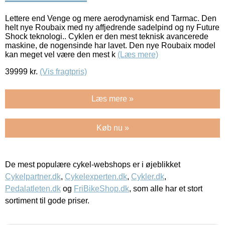
Lettere end Venge og mere aerodynamisk end Tarmac. Den
helt nye Roubaix med ny affjedrende sadelpind og ny Future
Shock teknologi.. Cyklen er den mest teknisk avancerede
maskine, de nogensinde har lavet. Den nye Roubaix model
kan meget vel være den mest k
(Læs mere)
39999
kr.
(Vis fragtpris)
Læs mere »
Køb nu »
De mest populære cykel-webshops er i øjeblikket
Cykelpartner.dk
,
Cykelexperten.dk
,
Cykler.dk
,
Pedalatleten.dk
og
FriBikeShop.dk
, som alle har et stort
sortiment til gode priser.