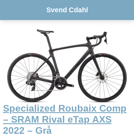
Svend Cdahl
Specialized Roubaix Comp
– SRAM Rival eTap AXS
2022 – Grå