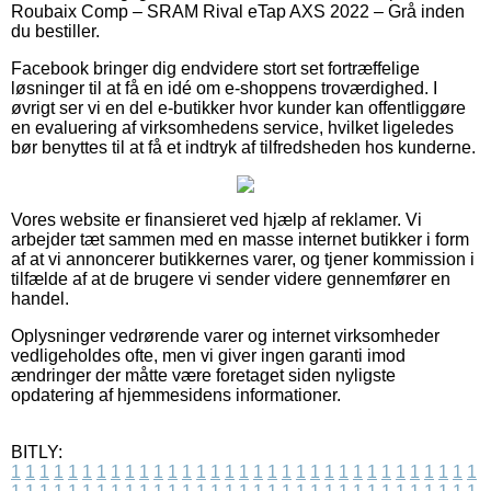
Roubaix Comp – SRAM Rival eTap AXS 2022 – Grå inden
du bestiller.
Facebook bringer dig endvidere stort set fortræffelige
løsninger til at få en idé om e-shoppens troværdighed. I
øvrigt ser vi en del e-butikker hvor kunder kan offentliggøre
en evaluering af virksomhedens service, hvilket ligeledes
bør benyttes til at få et indtryk af tilfredsheden hos kunderne.
Vores website er finansieret ved hjælp af reklamer. Vi
arbejder tæt sammen med en masse internet butikker i form
af at vi annoncerer butikkernes varer, og tjener kommission i
tilfælde af at de brugere vi sender videre gennemfører en
handel.
Oplysninger vedrørende varer og internet virksomheder
vedligeholdes ofte, men vi giver ingen garanti imod
ændringer der måtte være foretaget siden nyligste
opdatering af hjemmesidens informationer.
BITLY:
1
1
1
1
1
1
1
1
1
1
1
1
1
1
1
1
1
1
1
1
1
1
1
1
1
1
1
1
1
1
1
1
1