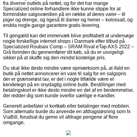
fra diverse outlets på nettet, og for det har mange
Specialized online forhandlere ikke kunne slippe for at
formindske salgsværdien på en række af deres varer – til
piger og drenge, og ligeså til damer og herrer – kolossalt, og
endda nogle gange garantere gratis levering.
Til gengæld kan det immervæk blive profitabelt at undersøge
nogle forskellige internet shops i Danmark efter tilbud på
Specialized Roubaix Comp – SRAM Rival eTap AXS 2022 –
Grå forinden du gennemfører dit køb, så du er usvigeligt
sikker på at skaffe sig den mindst kostelige pris.
Du skal ikke desto mindre være opmærksom på, at ifald en
butik på nettet annoncerer en vare til salg for en salgspris
der er grænseløst lav, er det i nogle tilfælde være et
kendetegn på en snydagtig online butik. Bestillinger med
betalingskort er ikke desto mindre en del af en bestemmelse,
der redder dig som kunde overfor uærlige e-handler.
Generelt anbefaler vi kortkøb eller betalinger med mobilen.
Som alternativ burde du anvende en afdragsløsning som fx
ViaBill, forudsat du gerne vil afdrage pengene af flere
omgange.