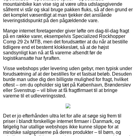
mountainbike kan vise sig at være ultra udslagsgivende
såfremt vi står og skal bruge pakken fluks, så af den grund er
det komplet væsentligt at man tjekker det anslåede
leveringstidspunkt på den pågældende vare.
Mange internet foretagender giver løfte om dag-til-dag fragt
på en række varer, eksempelvis Specialized Rockhopper
Comp 29 2x MTB, men det forudsætter at du når at bestille
tidligere end et bestemt klokkeslæt, så at de højst
sandsynligt kan nå at få varerne afsendt før de
logistikansatte har fyraften.
Visse webshops yder levering uden gebyr, men typisk under
forudsætning af at der bestilles for et fastsat beløb. Desuden
burde man udse dig den billigste mulighed for fragt, hvilket
oftest – om du opholder sig tæt på København, Brønderslev
eller Svenstrup – vil blive at få fragtfirmaet til at bringe
varerne til et udleveringssted.
Det er jo efterhånden ultra let for alle at søge sig frem til
priser i blandt forskellige internet firmaer i Danmark, og
følgelig har utallige webshops ikke kunne slippe for at
mindske salgspriserne på deres produkter – til børn, og