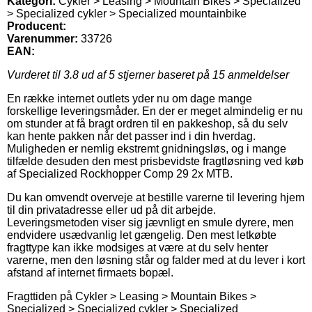
Kategori:
Cykler > Leasing > Mountain Bikes > Specialized
> Specialized cykler > Specialized mountainbike
Producent:
Varenummer:
33726
EAN:
Vurderet til
3.8
ud af 5 stjerner baseret på
15
anmeldelser
En række internet outlets yder nu om dage mange
forskellige leveringsmåder. En der er meget almindelig er nu
om stunder at få bragt ordren til en pakkeshop, så du selv
kan hente pakken når det passer ind i din hverdag.
Muligheden er nemlig ekstremt gnidningsløs, og i mange
tilfælde desuden den mest prisbevidste fragtløsning ved køb
af Specialized Rockhopper Comp 29 2x MTB.
Du kan omvendt overveje at bestille varerne til levering hjem
til din privatadresse eller ud på dit arbejde.
Leveringsmetoden viser sig jævnligt en smule dyrere, men
endvidere usædvanlig let gængelig. Den mest letkøbte
fragttype kan ikke modsiges at være at du selv henter
varerne, men den løsning står og falder med at du lever i kort
afstand af internet firmaets bopæl.
Fragttiden på Cykler > Leasing > Mountain Bikes >
Specialized > Specialized cykler > Specialized