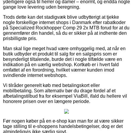
yderligere også til herrer og damer – enormt, og endda nogle
gange love levering uden beregning.
Trods dette kan det stadigvæk blive udbytterigt at tjekke
nogle forskellige internet shops i Danmark efter rabatkoder
på Specialized Rockhopper Comp 29 2x MTB forud for at du
gennemfører din handel, så du er sikker på at indhente den
prisbilligste pris.
Man skal lige meget hvad være omhyggelig med, at når en
butik udbyder et produkt til salg for en salgspris som er
besynderligt tiltalende, burde det i nogle tilfælde være en
indikation på en uærlig webshop. Kortkøb er i hvert fald
omfattet af en forordning, hvilket værner kunden imod
svindlende internet webshops.
Vi tilråder generelt køb med betalingskort eller
mobilbetaling. Som alternativ bør du drage fordel af et
afbetalingstilbud fra for eksempel ViaBill, ifald du hellere vil
honorere prisen over en længere periode.
Før nogen køber på en e-shop kan man for at være sikker
tage stilling til e-shoppens handelsbetingelser, dog er det
almindeligvis ikke særlig sjovt.