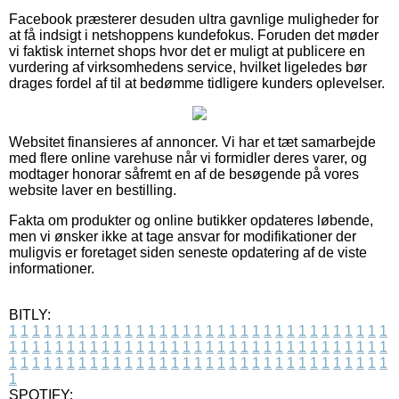
Facebook præsterer desuden ultra gavnlige muligheder for
at få indsigt i netshoppens kundefokus. Foruden det møder
vi faktisk internet shops hvor det er muligt at publicere en
vurdering af virksomhedens service, hvilket ligeledes bør
drages fordel af til at bedømme tidligere kunders oplevelser.
Websitet finansieres af annoncer. Vi har et tæt samarbejde
med flere online varehuse når vi formidler deres varer, og
modtager honorar såfremt en af de besøgende på vores
website laver en bestilling.
Fakta om produkter og online butikker opdateres løbende,
men vi ønsker ikke at tage ansvar for modifikationer der
muligvis er foretaget siden seneste opdatering af de viste
informationer.
BITLY:
1
1
1
1
1
1
1
1
1
1
1
1
1
1
1
1
1
1
1
1
1
1
1
1
1
1
1
1
1
1
1
1
1
1
1
1
1
1
1
1
1
1
1
1
1
1
1
1
1
1
1
1
1
1
1
1
1
1
1
1
1
1
1
1
1
1
1
1
1
1
1
1
1
1
1
1
1
1
1
1
1
1
1
1
1
1
1
1
1
1
1
1
1
1
1
1
1
1
1
1
SPOTIFY: