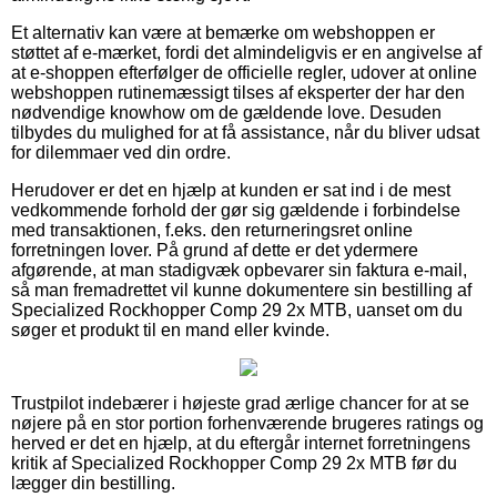
Et alternativ kan være at bemærke om webshoppen er
støttet af e-mærket, fordi det almindeligvis er en angivelse af
at e-shoppen efterfølger de officielle regler, udover at online
webshoppen rutinemæssigt tilses af eksperter der har den
nødvendige knowhow om de gældende love. Desuden
tilbydes du mulighed for at få assistance, når du bliver udsat
for dilemmaer ved din ordre.
Herudover er det en hjælp at kunden er sat ind i de mest
vedkommende forhold der gør sig gældende i forbindelse
med transaktionen, f.eks. den returneringsret online
forretningen lover. På grund af dette er det ydermere
afgørende, at man stadigvæk opbevarer sin faktura e-mail,
så man fremadrettet vil kunne dokumentere sin bestilling af
Specialized Rockhopper Comp 29 2x MTB, uanset om du
søger et produkt til en mand eller kvinde.
Trustpilot indebærer i højeste grad ærlige chancer for at se
nøjere på en stor portion forhenværende brugeres ratings og
herved er det en hjælp, at du eftergår internet forretningens
kritik af Specialized Rockhopper Comp 29 2x MTB før du
lægger din bestilling.