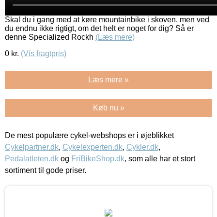
Skal du i gang med at køre mountainbike i skoven, men ved
du endnu ikke rigtigt, om det helt er noget for dig? Så er
denne Specialized Rockh
(Læs mere)
0
kr.
(Vis fragtpris)
Læs mere »
Køb nu »
De mest populære cykel-webshops er i øjeblikket
Cykelpartner.dk
,
Cykelexperten.dk
,
Cykler.dk
,
Pedalatleten.dk
og
FriBikeShop.dk
, som alle har et stort
sortiment til gode priser.