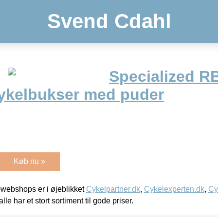
Svend Cdahl
Specialized R
cykelbukser med puder
Køb nu »
webshops er i øjeblikket
Cykelpartner.dk
,
Cykelexperten.dk
,
Cy
alle har et stort sortiment til gode priser.