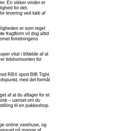
r. En sikker vinder er
ighed for det.
or levering ved køb af
tmuligheden er som regel
 fragtform vil dog altid
ernet forretningens
r vital i tilfælde af at
rer tidshorisonten for
zed RBX sport BIB Tight
tidspunkt, med det formål
et af at du aftager for et
ypisk – uanset om du
stilling til en pakkeshop.
lige online varehuse, og
niveauet på mange af