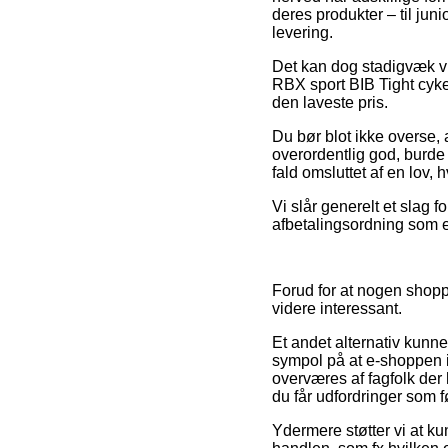
deres produkter – til jun
levering.
Det kan dog stadigvæk vi
RBX sport BIB Tight cykel
den laveste pris.
Du bør blot ikke overse, 
overordentlig god, burde
fald omsluttet af en lov, 
Vi slår generelt et slag
afbetalingsordning som ek
Forud for at nogen shoppe
videre interessant.
Et andet alternativ kunn
sympol på at e-shoppen im
overværes af fagfolk der 
du får udfordringer som f
Ydermere støtter vi at k