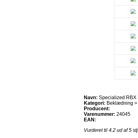
Navn:
Specialized RBX s
Kategori:
Beklædning > C
Producent:
Varenummer:
24045
EAN:
Vurderet til
4.2
ud af 5 st