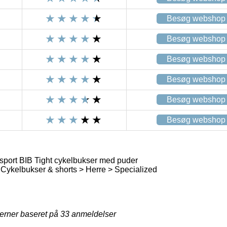
Besøg webshop
Besøg webshop
Besøg webshop
Besøg webshop
Besøg webshop
Besøg webshop
port BIB Tight cykelbukser med puder
ykelbukser & shorts > Herre > Specialized
jerner baseret på
33
anmeldelser