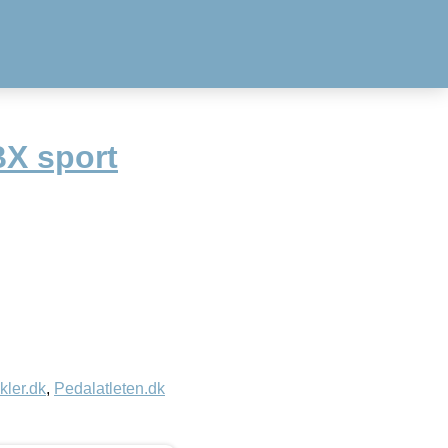
BX sport
kler.dk
,
Pedalatleten.dk