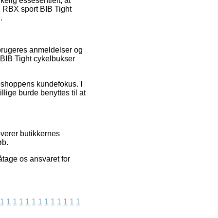
kelig essesentielt, at
d RBX sport BIB Tight
.
rbrugeres anmeldelser og
t BIB Tight cykelbukser
webshoppens kundefokus. I
lige burde benyttes til at
verer butikkernes
øb.
åtage os ansvaret for
1
1
1
1
1
1
1
1
1
1
1
1
1