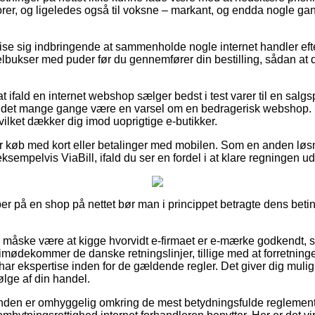
iorer, og ligeledes også til voksne – markant, og endda nogle ga
se sig indbringende at sammenholde nogle internet handler eft
bukser med puder før du gennemfører din bestilling, sådan at du 
at ifald en internet webshop sælger bedst i test varer til en salg
 det mange gange være en varsel om en bedragerisk webshop. Kor
hvilket dækker dig imod uoprigtige e-butikker.
 for køb med kort eller betalinger med mobilen. Som en anden lø
sempelvis ViaBill, ifald du ser en fordel i at klare regningen ud
r på en shop på nettet bør man i princippet betragte dens beting
e måske være at kigge hvorvidt e-firmaet er e-mærke godkendt, 
ødekommer de danske retningslinjer, tillige med at forretningen
har ekspertise inden for de gældende regler. Det giver dig mulig
ølge af din handel.
unden er omhyggelig omkring de mest betydningsfulde reglement