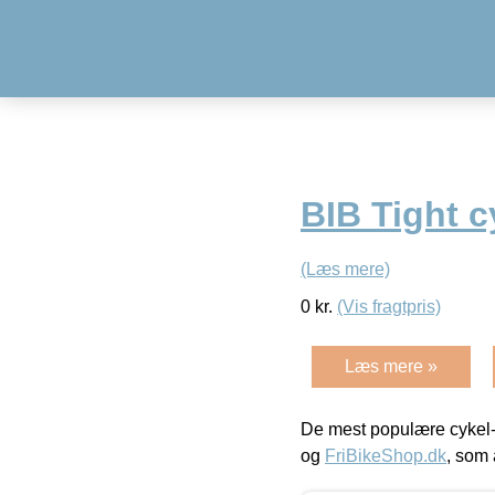
BIB Tight 
(Læs mere)
0
kr.
(Vis fragtpris)
Læs mere »
De mest populære cykel-
og
FriBikeShop.dk
, som 