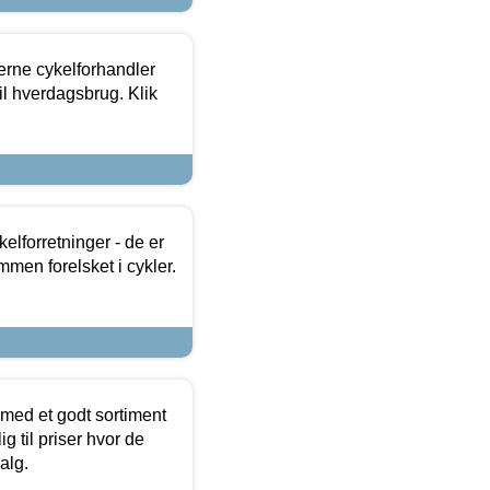
erne cykelforhandler
til hverdagsbrug. Klik
lforretninger - de er
mmen forelsket i cykler.
 med et godt sortiment
g til priser hvor de
alg.