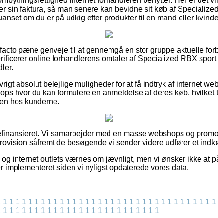
mbytningsrettighed internet forhandleren benytter. Her er det vir
 sin faktura, så man senere kan bevidne sit køb af Specialize
anset om du er på udkig efter produkter til en mand eller kvinde
e facto pæne genveje til at gennemgå en stor gruppe aktuelle fo
 verificerer online forhandlerens omtaler af Specialized RBX spor
ler.
igt absolut belejlige muligheder for at få indtryk af internet 
ops hvor du kan formulere en anmeldelse af deres køb, hvilket til
heden hos kunderne.
efinansieret. Vi samarbejder med en masse webshops og promo
rovision såfremt de besøgende vi sender videre udfører et indk
 og internet outlets værnes om jævnligt, men vi ønsker ikke at p
er implementeret siden vi nyligst opdaterede vores data.
1
1
1
1
1
1
1
1
1
1
1
1
1
1
1
1
1
1
1
1
1
1
1
1
1
1
1
1
1
1
1
1
1
1
1
1
1
1
1
1
1
1
1
1
1
1
1
1
1
1
1
1
1
1
1
1
1
1
1
1
1