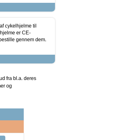
f cykelhjelme til
lhjelme er CE-
 bestille gennem dem.
 fra bl.a. deres
mer og