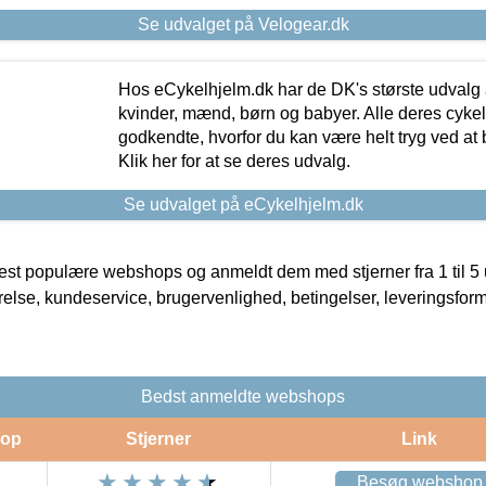
Se udvalget på Velogear.dk
Hos eCykelhjelm.dk har de DK's største udvalg a
kvinder, mænd, børn og babyer. Alle deres cyke
godkendte, hvorfor du kan være helt tryg ved at
Klik her for at se deres udvalg.
Se udvalget på eCykelhjelm.dk
t populære webshops og anmeldt dem med stjerner fra 1 til 5 ud
rrelse, kundeservice, brugervenlighed, betingelser, leveringsfor
Bedst anmeldte webshops
op
Stjerner
Link
Besøg webshop