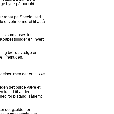
nge byde på portofri
er rabat på Specialized
er velinformeret til at få
spris som anses for
tbestillinger er i hvert
sning bør du vælge en
e i fremtiden.
elser, men det er tit ikke
siden det burde være et
 fra tid til anden
hed for bistand, såfremt
er der gælder for