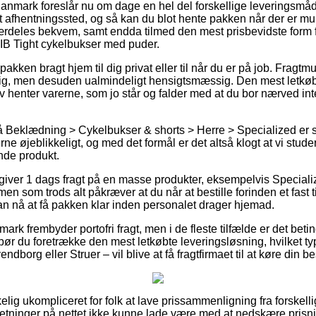
Danmark foreslår nu om dage en hel del forskellige leveringsmåde
et afhentningssted, og så kan du blot hente pakken når der er mul
rdeles bekvem, samt endda tilmed den mest prisbevidste form f
IB Tight cykelbukser med puder.
 pakken bragt hjem til dig privat eller til når du er på job. Frag
lig, men desuden ualmindeligt hensigtsmæssig. Den mest letkøbte
lv henter varerne, som jo står og falder med at du bor nærved int
Beklædning > Cykelbukser & shorts > Herre > Specialized er supe
rne øjeblikkeligt, og med det formål er det altså klogt at vi stude
nde produkt.
iver 1 dags fragt på en masse produkter, eksempelvis Speciali
n som trods alt påkræver at du når at bestille forinden et fast 
kan nå at få pakken klar inden personalet drager hjemad.
rk frembyder portofri fragt, men i de fleste tilfælde er det beting
t bør du foretrække den mest letkøbte leveringsløsning, hvilket t
ndborg eller Struer – vil blive at få fragtfirmaet til at køre din be
kelig ukompliceret for folk at lave prissammenligning fra forskel
rretninger på nettet ikke kunne lade være med at nedskære pris