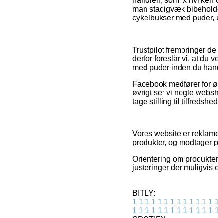
handlen, som fx hvilken o
man stadigvæk bibeholder
cykelbukser med puder, u
Trustpilot frembringer d
derfor foreslår vi, at du
med puder inden du hand
Facebook medfører for øvr
øvrigt ser vi nogle websh
tage stilling til tilfreds
Vores website er reklam
produkter, og modtager p
Orientering om produkter
justeringer der muligvis 
BITLY:
1
1
1
1
1
1
1
1
1
1
1
1
1
1
1
1
1
1
1
1
1
1
1
1
1
1