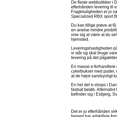
De fleste webbutikker i 
efterhånden levering til 
Fragtmuligheden er jo sæ
Specialized RBX sport B
Du kan tillige prøve at få
en anelse mindre prisbil
vise sig at være at du se
hjemsted.
Leveringshastigheden på 
vi står og skal bruge vare
levering på det pågælde
En masse e-forhandlere g
cykelbukser med puder, me
at de højst sandsynligt 
En hel del e-shops i Danma
fastsat beløb. Alternativ
befinder sig i Esbjerg, Sve
Det er jo efterhånden vir
herved har adskillige fo