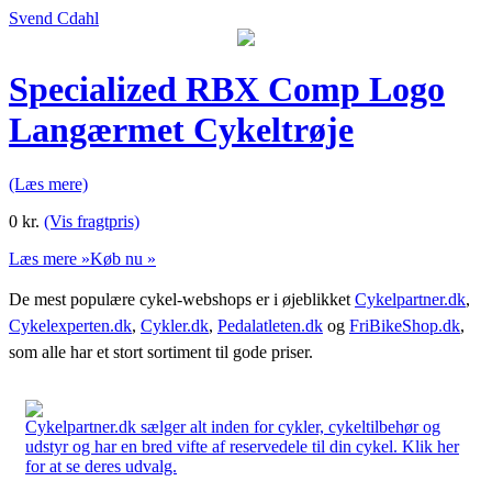
Svend Cdahl
Specialized RBX Comp Logo
Langærmet Cykeltrøje
(Læs mere)
0
kr.
(Vis fragtpris)
Læs mere »
Køb nu »
De mest populære cykel-webshops er i øjeblikket
Cykelpartner.dk
,
Cykelexperten.dk
,
Cykler.dk
,
Pedalatleten.dk
og
FriBikeShop.dk
,
som alle har et stort sortiment til gode priser.
Cykelpartner.dk sælger alt inden for cykler, cykeltilbehør og
udstyr og har en bred vifte af reservedele til din cykel. Klik her
for at se deres udvalg.