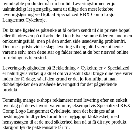
nyindkøbte produkter når du har tid. Leveringsformen er jo
ualmindeligt let gængelig, samt tit tillige den mest letkøbte
leveringsløsning ved køb af Specialized RBX Comp Logo
Langærmet Cykeltrøje.
Du kunne ligeledes påtænke at få ordren sendt til din private bopæl
eller til adressen på dit arbejde. Den bliver somme tider en tand mere
omkostningsfuld, men på den anden side usædvanlig problemfri.
Den mest prisbevidste slags levering vil dog altid være at hente
varerne selv, men dette står og falder med at du bor nærved online
forretningens hjemsted.
Leveringsdygtigheden på Beklædning > Cykeltrøjer > Specialized
er naturligvis virkelig aktuel om vi absolut skal bruge dine nye varer
inden for få dage, så af den grund er det jo fornuftigt at man
dobbelttjekker den anslåede leveringstid for det pågældende
produkt.
Temmelig mange e-shops reklamerer med levering efter en enkelt
hverdag på deres favorit varenumre, eksempelvis Specialized RBX
Comp Logo Langærmet Cykeltrøje, men det betinges af at
bestillingen fuldbyrdes forud for et nøjagtigt klokkeslæt, med
hensynstagen til at de med sikkerhed kan nå at få dit nye produkt
klargjort før de pakkeansatte får fri.