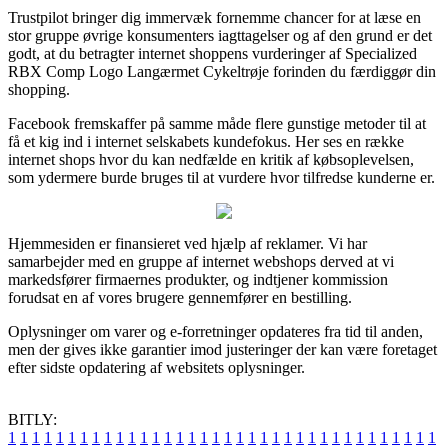
Trustpilot bringer dig immervæk fornemme chancer for at læse en
stor gruppe øvrige konsumenters iagttagelser og af den grund er det
godt, at du betragter internet shoppens vurderinger af Specialized
RBX Comp Logo Langærmet Cykeltrøje forinden du færdiggør din
shopping.
Facebook fremskaffer på samme måde flere gunstige metoder til at
få et kig ind i internet selskabets kundefokus. Her ses en række
internet shops hvor du kan nedfælde en kritik af købsoplevelsen,
som ydermere burde bruges til at vurdere hvor tilfredse kunderne er.
Hjemmesiden er finansieret ved hjælp af reklamer. Vi har
samarbejder med en gruppe af internet webshops derved at vi
markedsfører firmaernes produkter, og indtjener kommission
forudsat en af vores brugere gennemfører en bestilling.
Oplysninger om varer og e-forretninger opdateres fra tid til anden,
men der gives ikke garantier imod justeringer der kan være foretaget
efter sidste opdatering af websitets oplysninger.
BITLY:
1
1
1
1
1
1
1
1
1
1
1
1
1
1
1
1
1
1
1
1
1
1
1
1
1
1
1
1
1
1
1
1
1
1
1
1