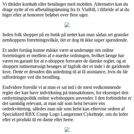
Vi tilråder kortkøb eller betalinger med mobilen. Alternativt kan du
drage nytte af en afbetalingsløsning fra fx ViaBill, i tilfælde af at du
higer efter at honorere beløbet over flere uger.
Inden folk shopper på en butik på nettet kan man sådan set granske
netshoppens forretningsvilkår, det er dog tit ikke super spændende.
Et andet forslag kunne måske være at undersøge om online
forretningen er medlem af e-mærke ordningen, hvilket længe har
været en garanti for at e-shoppen forsvarer de danske regler, og at
shoppen rutinemæssigt besøges af fagfolk der er inde i de gældende
love. Dette er desuden din anledning til at få assistance, hvis du får
udfordringer ved din bestilling.
Endvidere foreslår vi at man er sat ind i de mest vedkommende
regler der kan have indvirkning på transaktionen, for eksempel den
ombytningspolitik online webshoppen anvender. I den forbindelse er
det samtidig relevant, at man når som helst bevarer ens
ordrekvittering, således man når som helst kan eftervise ordren af
Specialized RBX Comp Logo Langærmet Cykeltrøje, om du leder
efter et produkt til en dame eller herre.