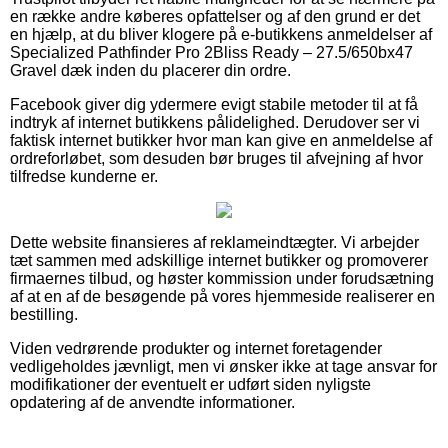
en række andre køberes opfattelser og af den grund er det
en hjælp, at du bliver klogere på e-butikkens anmeldelser af
Specialized Pathfinder Pro 2Bliss Ready – 27.5/650bx47
Gravel dæk inden du placerer din ordre.
Facebook giver dig ydermere evigt stabile metoder til at få
indtryk af internet butikkens pålidelighed. Derudover ser vi
faktisk internet butikker hvor man kan give en anmeldelse af
ordreforløbet, som desuden bør bruges til afvejning af hvor
tilfredse kunderne er.
Dette website finansieres af reklameindtægter. Vi arbejder
tæt sammen med adskillige internet butikker og promoverer
firmaernes tilbud, og høster kommission under forudsætning
af at en af de besøgende på vores hjemmeside realiserer en
bestilling.
Viden vedrørende produkter og internet foretagender
vedligeholdes jævnligt, men vi ønsker ikke at tage ansvar for
modifikationer der eventuelt er udført siden nyligste
opdatering af de anvendte informationer.