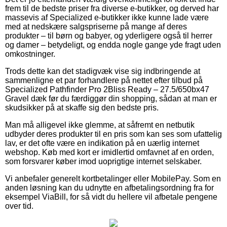
frem til de bedste priser fra diverse e-butikker, og derved har
massevis af Specialized e-butikker ikke kunne lade være
med at nedskære salgspriserne på mange af deres
produkter – til børn og babyer, og yderligere også til herrer
og damer – betydeligt, og endda nogle gange yde fragt uden
omkostninger.
Trods dette kan det stadigvæk vise sig indbringende at
sammenligne et par forhandlere på nettet efter tilbud på
Specialized Pathfinder Pro 2Bliss Ready – 27.5/650bx47
Gravel dæk før du færdiggør din shopping, sådan at man er
skudsikker på at skaffe sig den bedste pris.
Man må alligevel ikke glemme, at såfremt en netbutik
udbyder deres produkter til en pris som kan ses som ufattelig
lav, er det ofte være en indikation på en uærlig internet
webshop. Køb med kort er imidlertid omfavnet af en orden,
som forsvarer køber imod uoprigtige internet selskaber.
Vi anbefaler generelt kortbetalinger eller MobilePay. Som en
anden løsning kan du udnytte en afbetalingsordning fra for
eksempel ViaBill, for så vidt du hellere vil afbetale pengene
over tid.