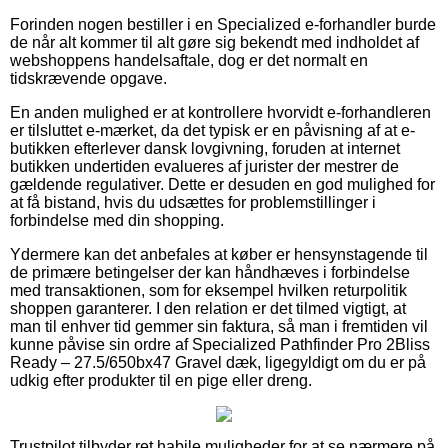
Forinden nogen bestiller i en Specialized e-forhandler burde
de når alt kommer til alt gøre sig bekendt med indholdet af
webshoppens handelsaftale, dog er det normalt en
tidskrævende opgave.
En anden mulighed er at kontrollere hvorvidt e-forhandleren
er tilsluttet e-mærket, da det typisk er en påvisning af at e-
butikken efterlever dansk lovgivning, foruden at internet
butikken undertiden evalueres af jurister der mestrer de
gældende regulativer. Dette er desuden en god mulighed for
at få bistand, hvis du udsættes for problemstillinger i
forbindelse med din shopping.
Ydermere kan det anbefales at køber er hensynstagende til
de primære betingelser der kan håndhæves i forbindelse
med transaktionen, som for eksempel hvilken returpolitik
shoppen garanterer. I den relation er det tilmed vigtigt, at
man til enhver tid gemmer sin faktura, så man i fremtiden vil
kunne påvise sin ordre af Specialized Pathfinder Pro 2Bliss
Ready – 27.5/650bx47 Gravel dæk, ligegyldigt om du er på
udkig efter produkter til en pige eller dreng.
Trustpilot tilbyder ret habile muligheder for at se nærmere på