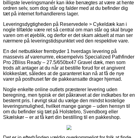
billigste leveringsmanér kan ikke benægtes at være at hente
ordren selv, som dog står og falder med at du befinder dig
tæt på internet forhandlerens lager.
Leveringsdygtigheden på Reservedele > Cykeldæk kan i
nogle tilfælde være ret så central om man står og skal bruge
varen om et øjeblik, og derfor er det skam aktuelt at man ser
nærmere på leveringstidspunktet ved den respektive vare.
En del netbutikker frembyder 1 hverdags levering på
massevis af varenumre, eksempelvis Specialized Pathfinder
Pro 2Bliss Ready – 27.5/650bx47 Gravel dæk, men som
trods alt antager at du når at bestille forud for et angivent
klokkeslæt, således at de garanteret kan nå at få de nye
varer på posthuset før de pakkeansatte drager hjemad.
Nogle enkelte online outlets præsterer levering uden
beregning, men typisk er det påkrævet at der indkøbes for en
bestemt pris. I øvrigt skal du vælge den mindst kostelige
leveringsmulighed, hvilket mange gange – uden hensyn til
om du befinder sig tæt på Holstebro, Svendborg eller
Skælskør – er at få kørt din bestilling til en pakkeshop.
Det er jo efterhånden vældig overkommeligt for folk at finde