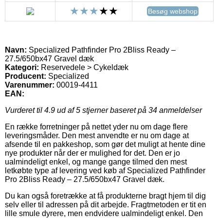
Besøg webshop
Navn:
Specialized Pathfinder Pro 2Bliss Ready –
27.5/650bx47 Gravel dæk
Kategori:
Reservedele > Cykeldæk
Producent:
Specialized
Varenummer:
00019-4411
EAN:
Vurderet til
4.9
ud af 5 stjerner baseret på
34
anmeldelser
En række forretninger på nettet yder nu om dage flere
leveringsmåder. Den mest anvendte er nu om dage at
afsende til en pakkeshop, som gør det muligt at hente dine
nye produkter når der er mulighed for det. Den er jo
ualmindeligt enkel, og mange gange tilmed den mest
letkøbte type af levering ved køb af Specialized Pathfinder
Pro 2Bliss Ready – 27.5/650bx47 Gravel dæk.
Du kan også foretrække at få produkterne bragt hjem til dig
selv eller til adressen på dit arbejde. Fragtmetoden er tit en
lille smule dyrere, men endvidere ualmindeligt enkel. Den