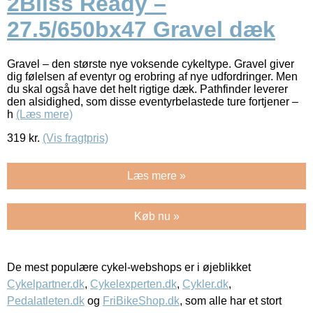
2Bliss Ready –
27.5/650bx47 Gravel dæk
Gravel – den største nye voksende cykeltype. Gravel giver
dig følelsen af ​​eventyr og erobring af nye udfordringer. Men
du skal også have det helt rigtige dæk. Pathfinder leverer
den alsidighed, som disse eventyrbelastede ture fortjener –
h
(Læs mere)
319
kr.
(Vis fragtpris)
Læs mere »
Køb nu »
De mest populære cykel-webshops er i øjeblikket
Cykelpartner.dk
,
Cykelexperten.dk
,
Cykler.dk
,
Pedalatleten.dk
og
FriBikeShop.dk
, som alle har et stort