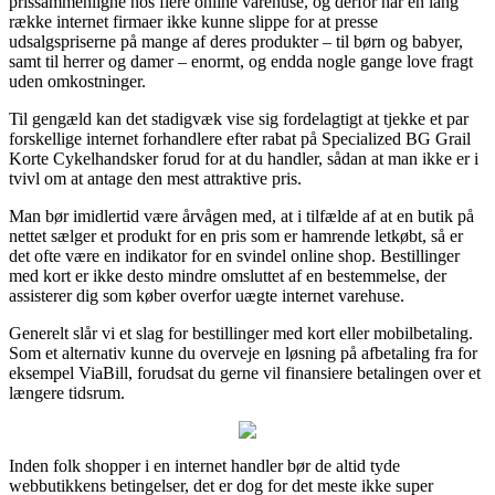
prissammenligne hos flere online varehuse, og derfor har en lang
række internet firmaer ikke kunne slippe for at presse
udsalgspriserne på mange af deres produkter – til børn og babyer,
samt til herrer og damer – enormt, og endda nogle gange love fragt
uden omkostninger.
Til gengæld kan det stadigvæk vise sig fordelagtigt at tjekke et par
forskellige internet forhandlere efter rabat på Specialized BG Grail
Korte Cykelhandsker forud for at du handler, sådan at man ikke er i
tvivl om at antage den mest attraktive pris.
Man bør imidlertid være årvågen med, at i tilfælde af at en butik på
nettet sælger et produkt for en pris som er hamrende letkøbt, så er
det ofte være en indikator for en svindel online shop. Bestillinger
med kort er ikke desto mindre omsluttet af en bestemmelse, der
assisterer dig som køber overfor uægte internet varehuse.
Generelt slår vi et slag for bestillinger med kort eller mobilbetaling.
Som et alternativ kunne du overveje en løsning på afbetaling fra for
eksempel ViaBill, forudsat du gerne vil finansiere betalingen over et
længere tidsrum.
Inden folk shopper i en internet handler bør de altid tyde
webbutikkens betingelser, det er dog for det meste ikke super