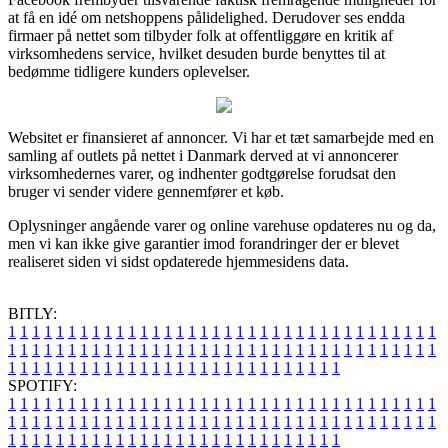
at få en idé om netshoppens pålidelighed. Derudover ses endda
firmaer på nettet som tilbyder folk at offentliggøre en kritik af
virksomhedens service, hvilket desuden burde benyttes til at
bedømme tidligere kunders oplevelser.
Websitet er finansieret af annoncer. Vi har et tæt samarbejde med en
samling af outlets på nettet i Danmark derved at vi annoncerer
virksomhedernes varer, og indhenter godtgørelse forudsat den
bruger vi sender videre gennemfører et køb.
Oplysninger angående varer og online varehuse opdateres nu og da,
men vi kan ikke give garantier imod forandringer der er blevet
realiseret siden vi sidst opdaterede hjemmesidens data.
BITLY:
1
1
1
1
1
1
1
1
1
1
1
1
1
1
1
1
1
1
1
1
1
1
1
1
1
1
1
1
1
1
1
1
1
1
1
1
1
1
1
1
1
1
1
1
1
1
1
1
1
1
1
1
1
1
1
1
1
1
1
1
1
1
1
1
1
1
1
1
1
1
1
1
1
1
1
1
1
1
1
1
1
1
1
1
1
1
1
1
1
1
1
1
1
1
1
1
1
1
1
1
SPOTIFY:
1
1
1
1
1
1
1
1
1
1
1
1
1
1
1
1
1
1
1
1
1
1
1
1
1
1
1
1
1
1
1
1
1
1
1
1
1
1
1
1
1
1
1
1
1
1
1
1
1
1
1
1
1
1
1
1
1
1
1
1
1
1
1
1
1
1
1
1
1
1
1
1
1
1
1
1
1
1
1
1
1
1
1
1
1
1
1
1
1
1
1
1
1
1
1
1
1
1
1
1