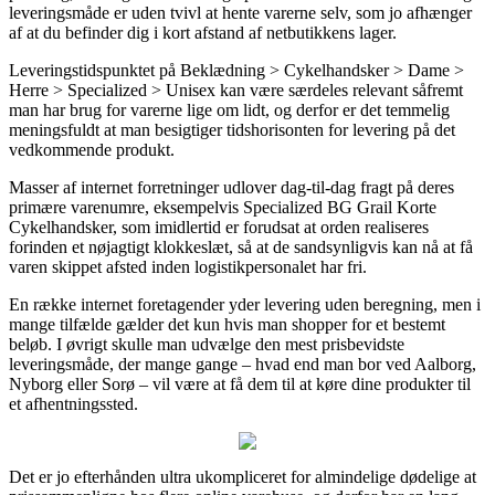
leveringsmåde er uden tvivl at hente varerne selv, som jo afhænger
af at du befinder dig i kort afstand af netbutikkens lager.
Leveringstidspunktet på Beklædning > Cykelhandsker > Dame >
Herre > Specialized > Unisex kan være særdeles relevant såfremt
man har brug for varerne lige om lidt, og derfor er det temmelig
meningsfuldt at man besigtiger tidshorisonten for levering på det
vedkommende produkt.
Masser af internet forretninger udlover dag-til-dag fragt på deres
primære varenumre, eksempelvis Specialized BG Grail Korte
Cykelhandsker, som imidlertid er forudsat at orden realiseres
forinden et nøjagtigt klokkeslæt, så at de sandsynligvis kan nå at få
varen skippet afsted inden logistikpersonalet har fri.
En række internet foretagender yder levering uden beregning, men i
mange tilfælde gælder det kun hvis man shopper for et bestemt
beløb. I øvrigt skulle man udvælge den mest prisbevidste
leveringsmåde, der mange gange – hvad end man bor ved Aalborg,
Nyborg eller Sorø – vil være at få dem til at køre dine produkter til
et afhentningssted.
Det er jo efterhånden ultra ukompliceret for almindelige dødelige at