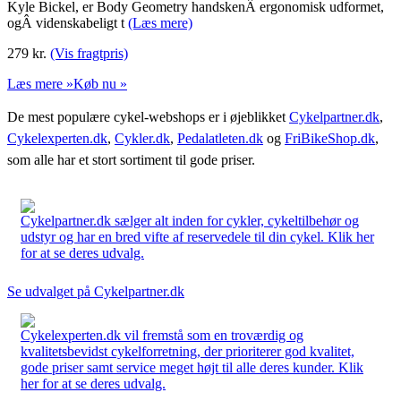
Kyle Bickel, er Body Geometry handskenÂ ergonomisk udformet,
ogÂ videnskabeligt t
(Læs mere)
279
kr.
(Vis fragtpris)
Læs mere »
Køb nu »
De mest populære cykel-webshops er i øjeblikket
Cykelpartner.dk
,
Cykelexperten.dk
,
Cykler.dk
,
Pedalatleten.dk
og
FriBikeShop.dk
,
som alle har et stort sortiment til gode priser.
Cykelpartner.dk sælger alt inden for cykler, cykeltilbehør og
udstyr og har en bred vifte af reservedele til din cykel. Klik her
for at se deres udvalg.
Se udvalget på Cykelpartner.dk
Cykelexperten.dk vil fremstå som en troværdig og
kvalitetsbevidst cykelforretning, der prioriterer god kvalitet,
gode priser samt service meget højt til alle deres kunder. Klik
her for at se deres udvalg.