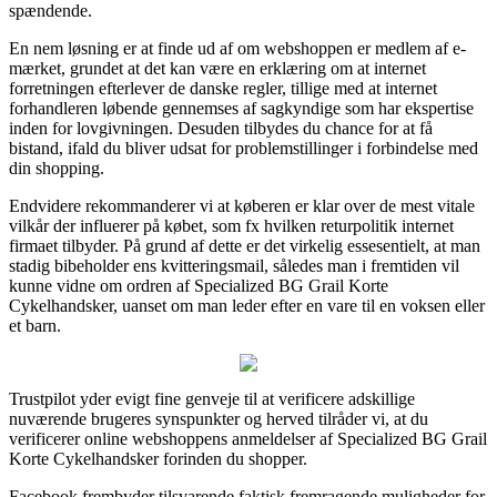
spændende.
En nem løsning er at finde ud af om webshoppen er medlem af e-
mærket, grundet at det kan være en erklæring om at internet
forretningen efterlever de danske regler, tillige med at internet
forhandleren løbende gennemses af sagkyndige som har ekspertise
inden for lovgivningen. Desuden tilbydes du chance for at få
bistand, ifald du bliver udsat for problemstillinger i forbindelse med
din shopping.
Endvidere rekommanderer vi at køberen er klar over de mest vitale
vilkår der influerer på købet, som fx hvilken returpolitik internet
firmaet tilbyder. På grund af dette er det virkelig essesentielt, at man
stadig bibeholder ens kvitteringsmail, således man i fremtiden vil
kunne vidne om ordren af Specialized BG Grail Korte
Cykelhandsker, uanset om man leder efter en vare til en voksen eller
et barn.
Trustpilot yder evigt fine genveje til at verificere adskillige
nuværende brugeres synspunkter og herved tilråder vi, at du
verificerer online webshoppens anmeldelser af Specialized BG Grail
Korte Cykelhandsker forinden du shopper.
Facebook frembyder tilsvarende faktisk fremragende muligheder for