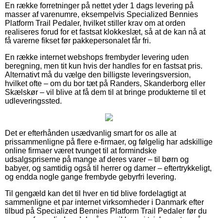
En række forretninger på nettet yder 1 dags levering på
masser af varenumre, eksempelvis Specialized Bennies
Platform Trail Pedaler, hvilket stiller krav om at orden
realiseres forud for et fastsat klokkeslæt, så at de kan nå at
få varerne fikset før pakkepersonalet får fri.
En række internet webshops frembyder levering uden
beregning, men tit kun hvis der handles for en fastsat pris.
Alternativt må du vælge den billigste leveringsversion,
hvilket ofte – om du bor tæt på Randers, Skanderborg eller
Skælskør – vil blive at få dem til at bringe produkterne til et
udleveringssted.
Det er efterhånden usædvanlig smart for os alle at
prissammenligne på flere e-firmaer, og følgelig har adskillige
online firmaer været tvunget til at formindske
udsalgspriserne på mange af deres varer – til børn og
babyer, og samtidig også til herrer og damer – eftertrykkeligt,
og endda nogle gange frembyde gebyrfri levering.
Til gengæld kan det til hver en tid blive fordelagtigt at
sammenligne et par internet virksomheder i Danmark efter
tilbud på Specialized Bennies Platform Trail Pedaler før du