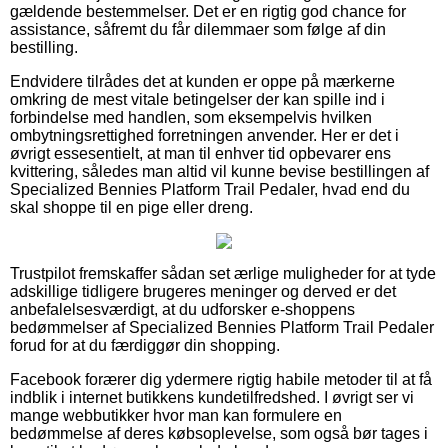
gældende bestemmelser. Det er en rigtig god chance for
assistance, såfremt du får dilemmaer som følge af din
bestilling.
Endvidere tilrådes det at kunden er oppe på mærkerne
omkring de mest vitale betingelser der kan spille ind i
forbindelse med handlen, som eksempelvis hvilken
ombytningsrettighed forretningen anvender. Her er det i
øvrigt essesentielt, at man til enhver tid opbevarer ens
kvittering, således man altid vil kunne bevise bestillingen af
Specialized Bennies Platform Trail Pedaler, hvad end du
skal shoppe til en pige eller dreng.
Trustpilot fremskaffer sådan set ærlige muligheder for at tyde
adskillige tidligere brugeres meninger og derved er det
anbefalelsesværdigt, at du udforsker e-shoppens
bedømmelser af Specialized Bennies Platform Trail Pedaler
forud for at du færdiggør din shopping.
Facebook forærer dig ydermere rigtig habile metoder til at få
indblik i internet butikkens kundetilfredshed. I øvrigt ser vi
mange webbutikker hvor man kan formulere en
bedømmelse af deres købsoplevelse, som også bør tages i