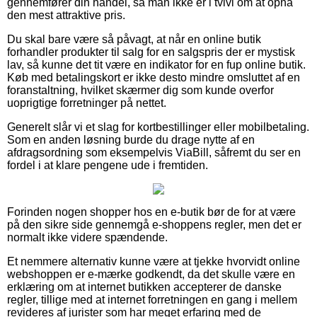
gennemfører din handel, så man ikke er i tvivl om at opnå
den mest attraktive pris.
Du skal bare være så påvagt, at når en online butik
forhandler produkter til salg for en salgspris der er mystisk
lav, så kunne det tit være en indikator for en fup online butik.
Køb med betalingskort er ikke desto mindre omsluttet af en
foranstaltning, hvilket skærmer dig som kunde overfor
uoprigtige forretninger på nettet.
Generelt slår vi et slag for kortbestillinger eller mobilbetaling.
Som en anden løsning burde du drage nytte af en
afdragsordning som eksempelvis ViaBill, såfremt du ser en
fordel i at klare pengene ude i fremtiden.
Forinden nogen shopper hos en e-butik bør de for at være
på den sikre side gennemgå e-shoppens regler, men det er
normalt ikke videre spændende.
Et nemmere alternativ kunne være at tjekke hvorvidt online
webshoppen er e-mærke godkendt, da det skulle være en
erklæring om at internet butikken accepterer de danske
regler, tillige med at internet forretningen en gang i mellem
revideres af jurister som har meget erfaring med de