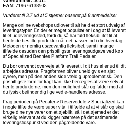
Varenummer:
36511
EAN:
719676138503
Vurderet til
3.7
ud af 5 stjerner baseret på
8
anmeldelser
Mange online webshops udlover til alt held et stort udvalg af
leveringstyper. En der er meget populær er i dag at få leveret
til et udleveringssted, fordi du så har fuld fleksibilitet til at
hente de bestilte produkter når det passer ind i din hverdag.
Metoden er nemlig usædvanlig fleksibel, samt i mange
tilfælde desuden den prisbilligste leveringsudgave ved køb
af Specialized Bennies Platform Trail Pedaler.
Du bør omvendt overveje at få leveret til dit hus eller ud til dit
arbejdes adresse. Fragtformen bliver uheldigvis en sjat
dyrere, men på den anden side vældig uproblematisk. Den
prisbilligste form for fragt kan ikke benægtes at være selv at
hente produkterne, men den mulighed står og falder med at
du fysisk befinder dig lige ved e-handlens adresse.
Fragtperioden på Pedaler > Reservedele > Specialized kan
i nogle tilfælde være super vital i tilfælde af at vi står og skal
bruge dine nye varer om et øjeblik, så i det øjemed er det
virkelig relevant at du kigger nærmere på det estimerede
leveringstidspunkt ved den pågældende vare.