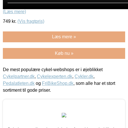
(Læs mere)
749
kr.
(Vis fragtpris)
Læs mere »
Køb nu »
De mest populære cykel-webshops er i øjeblikket
Cykelpartner.dk
,
Cykelexperten.dk
,
Cykler.dk
,
Pedalatleten.dk
og
FriBikeShop.dk
, som alle har et stort
sortiment til gode priser.