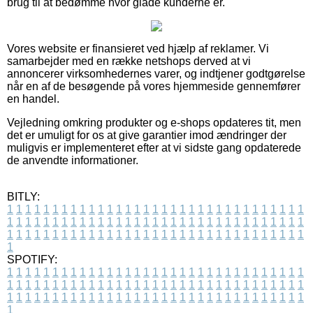
brug til at bedømme hvor glade kunderne er.
Vores website er finansieret ved hjælp af reklamer. Vi
samarbejder med en række netshops derved at vi
annoncerer virksomhedernes varer, og indtjener godtgørelse
når en af de besøgende på vores hjemmeside gennemfører
en handel.
Vejledning omkring produkter og e-shops opdateres tit, men
det er umuligt for os at give garantier imod ændringer der
muligvis er implementeret efter at vi sidste gang opdaterede
de anvendte informationer.
BITLY:
1
1
1
1
1
1
1
1
1
1
1
1
1
1
1
1
1
1
1
1
1
1
1
1
1
1
1
1
1
1
1
1
1
1
1
1
1
1
1
1
1
1
1
1
1
1
1
1
1
1
1
1
1
1
1
1
1
1
1
1
1
1
1
1
1
1
1
1
1
1
1
1
1
1
1
1
1
1
1
1
1
1
1
1
1
1
1
1
1
1
1
1
1
1
1
1
1
1
1
1
SPOTIFY:
1
1
1
1
1
1
1
1
1
1
1
1
1
1
1
1
1
1
1
1
1
1
1
1
1
1
1
1
1
1
1
1
1
1
1
1
1
1
1
1
1
1
1
1
1
1
1
1
1
1
1
1
1
1
1
1
1
1
1
1
1
1
1
1
1
1
1
1
1
1
1
1
1
1
1
1
1
1
1
1
1
1
1
1
1
1
1
1
1
1
1
1
1
1
1
1
1
1
1
1