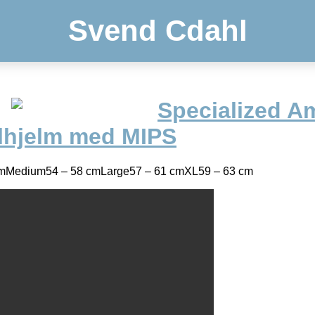
Svend Cdahl
Specialized 
lhjelm med MIPS
 cmMedium54 – 58 cmLarge57 – 61 cmXL59 – 63 cm