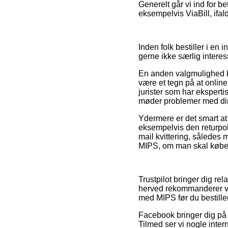
Generelt går vi ind for b
eksempelvis ViaBill, ifal
Inden folk bestiller i en
gerne ikke særlig interes
En anden valgmulighed ka
være et tegn på at online
jurister som har eksperti
møder problemer med din 
Ydermere er det smart a
eksempelvis den returpoli
mail kvittering, sålede
MIPS, om man skal købe e
Trustpilot bringer dig re
herved rekommanderer vi
med MIPS før du bestiller
Facebook bringer dig på 
Tilmed ser vi nogle inte