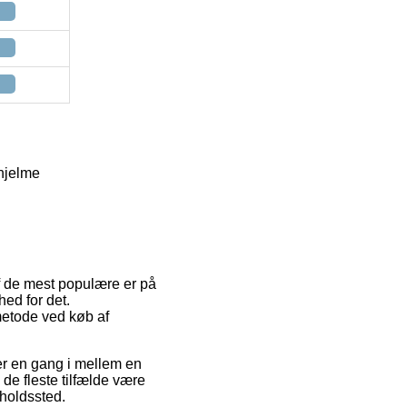
hjelme
af de mest populære er på
ed for det.
tmetode ved køb af
 er en gang i mellem en
 de fleste tilfælde være
lholdssted.