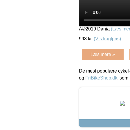
Â©2019 Dania
(Læs mer
998
kr.
(Vis fragtpris)
Læs mere »
De mest populære cykel-
og
FriBikeShop.dk
, som 