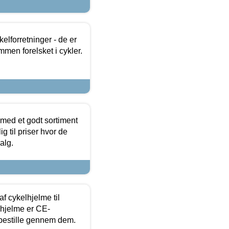
lforretninger - de er
mmen forelsket i cykler.
 med et godt sortiment
g til priser hvor de
alg.
f cykelhjelme til
lhjelme er CE-
 bestille gennem dem.