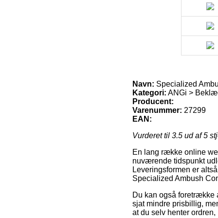
Navn:
Specialized Amb
Kategori:
ANGi > Beklæd
Producent:
Varenummer:
27299
EAN:
Vurderet til
3.5
ud af 5 st
En lang række online web
nuværende tidspunkt udlev
Leveringsformen er altså 
Specialized Ambush Co
Du kan også foretrække at
sjat mindre prisbillig, m
at du selv henter ordren,