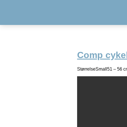
Comp cyke
StørrelseSmall51 – 56