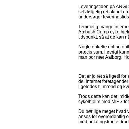
Leveringstiden på ANGi 
selvfølgelig ret aktuel om
undersøger leveringstid
Temmelig mange internet 
Ambush Comp cykelhjelm 
tidspunkt, så at de kan n
Nogle enkelte online outl
præcis sum. I øvrigt kun
man bor nær Aalborg, Holb
Det er jo ret så ligetil f
del internet foretagender
ligeledes til mænd og kv
Trods dette kan det imid
cykelhjelm med MIPS forud
Du bør lige meget hvad v
anses for overordentlig o
med betalingskort er trod