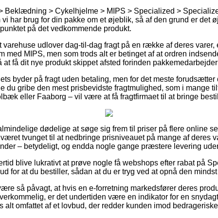
> Beklædning > Cykelhjelme > MIPS > Specialized > Specialize
 vi har brug for din pakke om et øjeblik, så af den grund er det øj
spunktet på det vedkommende produkt.
varehuse udlover dag-til-dag fragt på en række af deres varer,
med MIPS, men som trods alt er betinget af at ordren indsende
å at få dit nye produkt skippet afsted forinden pakkemedarbejderne
ets byder på fragt uden betaling, men for det meste forudsætter de
ne du gribe den mest prisbevidste fragtmulighed, som i mange til
æk eller Faaborg – vil være at få fragtfirmaet til at bringe besti
or almindelige dødelige at søge sig frem til priser på flere online 
 været tvunget til at nedbringe prisniveauet på mange af deres va
inder – betydeligt, og endda nogle gange præstere levering ude
lertid blive lukrativt at prøve nogle få webshops efter rabat p
 for at du bestiller, sådan at du er tryg ved at opnå den mindst 
ære så påvagt, at hvis en e-forretning markedsfører deres produ
verkommelig, er det undertiden være en indikator for en snydagti
s alt omfattet af et lovbud, der redder kunden imod bedrageriske 