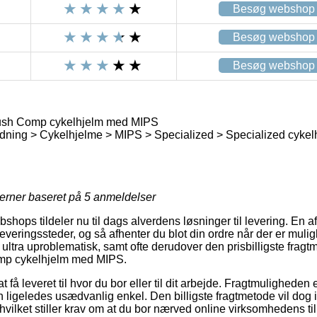
Besøg webshop
Besøg webshop
Besøg webshop
ush Comp cykelhjelm med MIPS
ning > Cykelhjelme > MIPS > Specialized > Specialized cykel
jerner baseret på
5
anmeldelser
shops tildeler nu til dags alverdens løsninger til levering. En 
eringssteder, og så afhenter du blot din ordre når der er muligh
ultra uproblematisk, samt ofte derudover den prisbilligste frag
mp cykelhjelm med MIPS.
 få leveret til hvor du bor eller til dit arbejde. Fragtmuligheden
en ligeledes usædvanlig enkel. Den billigste fragtmetode vil dog i
 hvilket stiller krav om at du bor nærved online virksomhedens ti