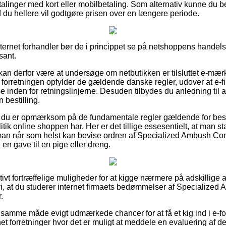
etalinger med kort eller mobilbetaling. Som alternativ kunne du b
d du hellere vil godtgøre prisen over en længere periode.
 internet forhandler bør de i princippet se på netshoppens handels
sant.
n derfor være at undersøge om netbutikken er tilsluttet e-mærk
 forretningen opfylder de gældende danske regler, udover at e-f
se inden for retningslinjerne. Desuden tilbydes du anledning til a
bestilling.
t du er opmærksom på de fundamentale regler gældende for best
tik online shoppen har. Her er det tillige essesentielt, at man 
s man når som helst kan bevise ordren af Specialized Ambush C
n gave til en pige eller dreng.
lativt fortræffelige muligheder for at kigge nærmere på adskillige
, at du studerer internet firmaets bedømmelser af Specialize
.
samme måde evigt udmærkede chancer for at få et kig ind i e-fo
rnet forretninger hvor det er muligt at meddele en evaluering af