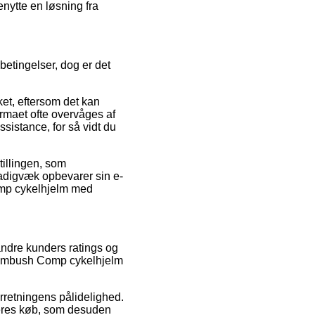
enytte en løsning fra
betingelser, dog er det
et, eftersom det kan
irmaet ofte overvåges af
ssistance, for så vidt du
illingen, som
stadigvæk opbevarer sin e-
omp cykelhjelm med
 andre kunders ratings og
d Ambush Comp cykelhjelm
rretningens pålidelighed.
 deres køb, som desuden