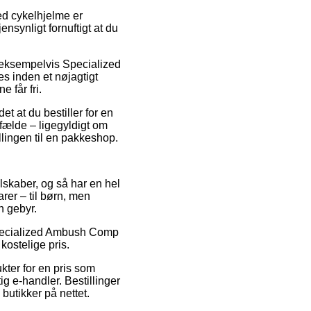
d cykelhjelme er
ensynligt fornuftigt at du
 eksempelvis Specialized
s inden et nøjagtigt
 får fri.
t at du bestiller for en
fælde – ligegyldigt om
llingen til en pakkeshop.
selskaber, og så har en hel
rer – til børn, men
n gebyr.
å Specialized Ambush Comp
kostelige pris.
kter for en pris som
g e-handler. Bestillinger
butikker på nettet.