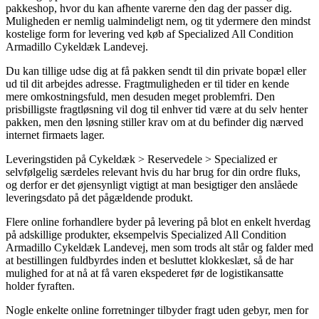
pakkeshop, hvor du kan afhente varerne den dag der passer dig.
Muligheden er nemlig ualmindeligt nem, og tit ydermere den mindst
kostelige form for levering ved køb af Specialized All Condition
Armadillo Cykeldæk Landevej.
Du kan tillige udse dig at få pakken sendt til din private bopæl eller
ud til dit arbejdes adresse. Fragtmuligheden er til tider en kende
mere omkostningsfuld, men desuden meget problemfri. Den
prisbilligste fragtløsning vil dog til enhver tid være at du selv henter
pakken, men den løsning stiller krav om at du befinder dig nærved
internet firmaets lager.
Leveringstiden på Cykeldæk > Reservedele > Specialized er
selvfølgelig særdeles relevant hvis du har brug for din ordre fluks,
og derfor er det øjensynligt vigtigt at man besigtiger den anslåede
leveringsdato på det pågældende produkt.
Flere online forhandlere byder på levering på blot en enkelt hverdag
på adskillige produkter, eksempelvis Specialized All Condition
Armadillo Cykeldæk Landevej, men som trods alt står og falder med
at bestillingen fuldbyrdes inden et besluttet klokkeslæt, så de har
mulighed for at nå at få varen ekspederet før de logistikansatte
holder fyraften.
Nogle enkelte online forretninger tilbyder fragt uden gebyr, men for