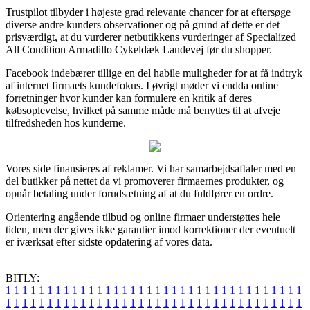
Trustpilot tilbyder i højeste grad relevante chancer for at eftersøge
diverse andre kunders observationer og på grund af dette er det
prisværdigt, at du vurderer netbutikkens vurderinger af Specialized
All Condition Armadillo Cykeldæk Landevej før du shopper.
Facebook indebærer tillige en del habile muligheder for at få indtryk
af internet firmaets kundefokus. I øvrigt møder vi endda online
forretninger hvor kunder kan formulere en kritik af deres
købsoplevelse, hvilket på samme måde må benyttes til at afveje
tilfredsheden hos kunderne.
Vores side finansieres af reklamer. Vi har samarbejdsaftaler med en
del butikker på nettet da vi promoverer firmaernes produkter, og
opnår betaling under forudsætning af at du fuldfører en ordre.
Orientering angående tilbud og online firmaer understøttes hele
tiden, men der gives ikke garantier imod korrektioner der eventuelt
er iværksat efter sidste opdatering af vores data.
BITLY:
1
1
1
1
1
1
1
1
1
1
1
1
1
1
1
1
1
1
1
1
1
1
1
1
1
1
1
1
1
1
1
1
1
1
1
1
1
1
1
1
1
1
1
1
1
1
1
1
1
1
1
1
1
1
1
1
1
1
1
1
1
1
1
1
1
1
1
1
1
1
1
1