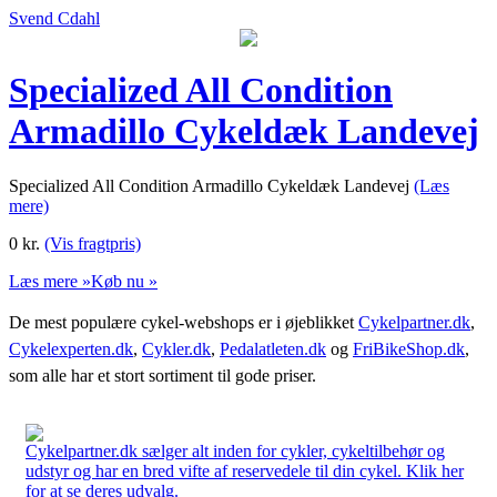
Svend Cdahl
Specialized All Condition
Armadillo Cykeldæk Landevej
Specialized All Condition Armadillo Cykeldæk Landevej
(Læs
mere)
0
kr.
(Vis fragtpris)
Læs mere »
Køb nu »
De mest populære cykel-webshops er i øjeblikket
Cykelpartner.dk
,
Cykelexperten.dk
,
Cykler.dk
,
Pedalatleten.dk
og
FriBikeShop.dk
,
som alle har et stort sortiment til gode priser.
Cykelpartner.dk sælger alt inden for cykler, cykeltilbehør og
udstyr og har en bred vifte af reservedele til din cykel. Klik her
for at se deres udvalg.