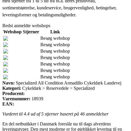
med stjerner fra 1 til 5 ud fra bl.a. deres prisniveau,
sortimentstørrelse, kundeservice, brugervenlighed, betingelser,
leveringsformer og betalingsmuligheder.
Bedst anmeldte webshops
Webshop
Stjerner
Link
Besøg webshop
Besøg webshop
Besøg webshop
Besøg webshop
Besøg webshop
Besøg webshop
Besøg webshop
Navn:
Specialized All Condition Armadillo Cykeldæk Landevej
Kategori:
Cykeldæk > Reservedele > Specialized
Producent:
Varenummer:
18939
EAN:
Vurderet til
4.4
ud af 5 stjerner baseret på
46
anmeldelser
En del netbutikker i Danmark foreslår nu til dags alverdens
leveringstyper. Den mest moderne er for øjeblikket levering til en