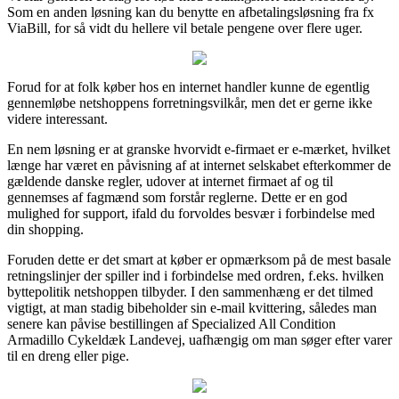
Som en anden løsning kan du benytte en afbetalingsløsning fra fx
ViaBill, for så vidt du hellere vil betale pengene over flere uger.
Forud for at folk køber hos en internet handler kunne de egentlig
gennemløbe netshoppens forretningsvilkår, men det er gerne ikke
videre interessant.
En nem løsning er at granske hvorvidt e-firmaet er e-mærket, hvilket
længe har været en påvisning af at internet selskabet efterkommer de
gældende danske regler, udover at internet firmaet af og til
gennemses af fagmænd som forstår reglerne. Dette er en god
mulighed for support, ifald du forvoldes besvær i forbindelse med
din shopping.
Foruden dette er det smart at køber er opmærksom på de mest basale
retningslinjer der spiller ind i forbindelse med ordren, f.eks. hvilken
byttepolitik netshoppen tilbyder. I den sammenhæng er det tilmed
vigtigt, at man stadig bibeholder sin e-mail kvittering, således man
senere kan påvise bestillingen af Specialized All Condition
Armadillo Cykeldæk Landevej, uafhængig om man søger efter varer
til en dreng eller pige.