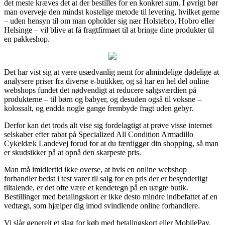
det meste kræves det at der bestilles for en konkret sum. I øvrigt bør
man overveje den mindst kostelige metode til levering, hvilket gerne
– uden hensyn til om man opholder sig nær Holstebro, Hobro eller
Helsinge – vil blive at få fragtfirmaet til at bringe dine produkter til
en pakkeshop.
Det har vist sig at være usædvanlig nemt for almindelige dødelige at
analysere priser fra diverse e-butikker, og så har en hel del online
webshops fundet det nødvendigt at reducere salgsværdien på
produkterne – til børn og babyer, og desuden også til voksne –
kolossalt, og endda nogle gange frembyde fragt uden gebyr.
Derfor kan det trods alt vise sig fordelagtigt at prøve visse internet
selskaber efter rabat på Specialized All Condition Armadillo
Cykeldæk Landevej forud for at du færdiggør din shopping, så man
er skudsikker på at opnå den skarpeste pris.
Man må imidlertid ikke overse, at hvis en online webshop
forhandler bedst i test varer til salg for en pris der er besynderligt
tiltalende, er det ofte være et kendetegn på en uægte butik.
Bestillinger med betalingskort er ikke desto mindre indbefattet af en
vedtægt, som hjælper dig imod svindlende online forhandlere.
Vi slår generelt et slag for køb med betalingskort eller MobilePay.