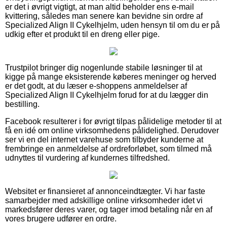
er det i øvrigt vigtigt, at man altid beholder ens e-mail
kvittering, således man senere kan bevidne sin ordre af
Specialized Align II Cykelhjelm, uden hensyn til om du er på
udkig efter et produkt til en dreng eller pige.
Trustpilot bringer dig nogenlunde stabile løsninger til at
kigge på mange eksisterende køberes meninger og herved
er det godt, at du læser e-shoppens anmeldelser af
Specialized Align II Cykelhjelm forud for at du lægger din
bestilling.
Facebook resulterer i for øvrigt tilpas pålidelige metoder til at
få en idé om online virksomhedens pålidelighed. Derudover
ser vi en del internet varehuse som tilbyder kunderne at
frembringe en anmeldelse af ordreforløbet, som tilmed må
udnyttes til vurdering af kundernes tilfredshed.
Websitet er finansieret af annonceindtægter. Vi har faste
samarbejder med adskillige online virksomheder idet vi
markedsfører deres varer, og tager imod betaling når en af
vores brugere udfører en ordre.