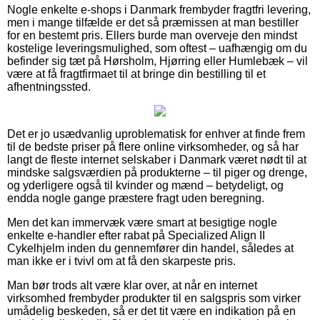
Nogle enkelte e-shops i Danmark frembyder fragtfri levering,
men i mange tilfælde er det så præmissen at man bestiller
for en bestemt pris. Ellers burde man overveje den mindst
kostelige leveringsmulighed, som oftest – uafhængig om du
befinder sig tæt på Hørsholm, Hjørring eller Humlebæk – vil
være at få fragtfirmaet til at bringe din bestilling til et
afhentningssted.
Det er jo usædvanlig uproblematisk for enhver at finde frem
til de bedste priser på flere online virksomheder, og så har
langt de fleste internet selskaber i Danmark været nødt til at
mindske salgsværdien på produkterne – til piger og drenge,
og yderligere også til kvinder og mænd – betydeligt, og
endda nogle gange præstere fragt uden beregning.
Men det kan immervæk være smart at besigtige nogle
enkelte e-handler efter rabat på Specialized Align II
Cykelhjelm inden du gennemfører din handel, således at
man ikke er i tvivl om at få den skarpeste pris.
Man bør trods alt være klar over, at når en internet
virksomhed frembyder produkter til en salgspris som virker
umådelig beskeden, så er det tit være en indikation på en