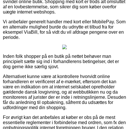
svindel online butik. Shopping med kort er trods alt omsluttet
af en lovbestemmelse, som sikrer dig som køber overfor
uægte internet webshops.
Vi anbefaler generelt handler med kort eller MobilePay. Som
en alternativ mulighed burde du udnytte et tilbud fra for
eksempel ViaBill, for så vidt du vil afdrage pengene over en
periode.
Inden folk shopper på en butik på nettet behøver man
principielt sætte sig ind i forhandlerens betingelser, det er
dog gerne ikke særlig sjovt.
Alternativet kunne være at kontrollere hvorvidt online
forhandleren er verificeret af e-mærket, eftersom det kan
være en indikation om at internet selskabet opretholder
gældende dansk lovgivning, og at webbutikken nu og da
monitoreres af jurister der er inde i retningslinjerne. Desuden
får du anledning til opbakning, såfremt du udsættes for
udfordringer med din shopping.
For øvrigt kan det anbefales at køber er obs på de mest
essentielle reglementer i forbindelse med ordren, som fx den
ombytningspolitik internet forretningen bruger. I den relation