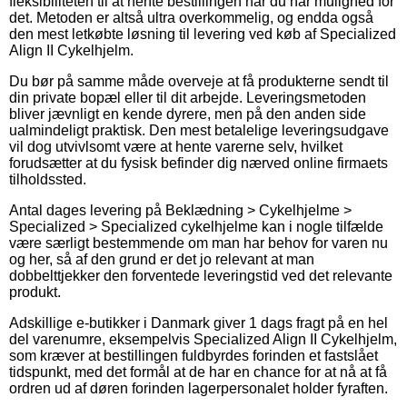
fleksibiliteten til at hente bestillingen når du har mulighed for
det. Metoden er altså ultra overkommelig, og endda også
den mest letkøbte løsning til levering ved køb af Specialized
Align II Cykelhjelm.
Du bør på samme måde overveje at få produkterne sendt til
din private bopæl eller til dit arbejde. Leveringsmetoden
bliver jævnligt en kende dyrere, men på den anden side
ualmindeligt praktisk. Den mest betalelige leveringsudgave
vil dog utvivlsomt være at hente varerne selv, hvilket
forudsætter at du fysisk befinder dig nærved online firmaets
tilholdssted.
Antal dages levering på Beklædning > Cykelhjelme >
Specialized > Specialized cykelhjelme kan i nogle tilfælde
være særligt bestemmende om man har behov for varen nu
og her, så af den grund er det jo relevant at man
dobbelttjekker den forventede leveringstid ved det relevante
produkt.
Adskillige e-butikker i Danmark giver 1 dags fragt på en hel
del varenumre, eksempelvis Specialized Align II Cykelhjelm,
som kræver at bestillingen fuldbyrdes forinden et fastslået
tidspunkt, med det formål at de har en chance for at nå at få
ordren ud af døren forinden lagerpersonalet holder fyraften.