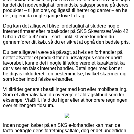
fundet det nødvendigt at formindske salgspriserne på deres
produkter – til juniorer, og ligeså til herrer og damer – en hel
del, og endda nogle gange love fri fragt.
Dog kan det alligevel blive fordelagtigt at studere nogle
internet firmaer efter rabatkoder på SKS Skærmsæt Velo 42
Urban 700c x 42 mm – sort – inkl. stivere forinden du
gennemfører dit køb, så du er sikret at opnå den bedste pris.
Du bør alligevel være så påvagt, at hvis en forhandler på
nettet afsætter et produkt for en udsalgspris som er uhørt
favorabel, kunne det i nogle tilfælde være et karakteristika
der viser en falsk internet handler. Betalinger med kort er
heldigvis inkluderet i en bestemmelse, hvilket skærmer dig
som køber imod falske e-handler.
Vi tilråder generelt bestillinger med kort eller mobilbetaling.
Som et alternativ kan du overveje et afdragstilbud som for
eksempel ViaBill, ifald du higer efter at honorere regningen
over et længere tidsrum.
Inden nogen køber på en SKS e-forhandler kan man de
facto betragte dens forretningsaftale, dog er det undertiden