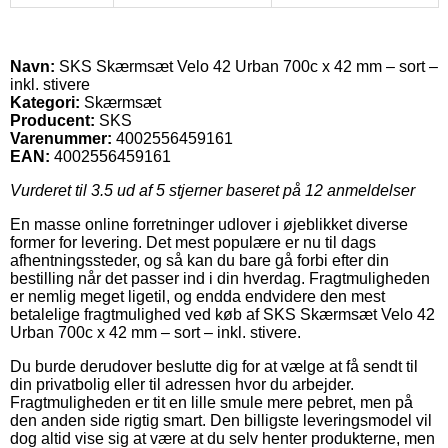
Navn:
SKS Skærmsæt Velo 42 Urban 700c x 42 mm – sort –
inkl. stivere
Kategori:
Skærmsæt
Producent:
SKS
Varenummer:
4002556459161
EAN:
4002556459161
Vurderet til
3.5
ud af 5 stjerner baseret på
12
anmeldelser
En masse online forretninger udlover i øjeblikket diverse
former for levering. Det mest populære er nu til dags
afhentningssteder, og så kan du bare gå forbi efter din
bestilling når det passer ind i din hverdag. Fragtmuligheden
er nemlig meget ligetil, og endda endvidere den mest
betalelige fragtmulighed ved køb af SKS Skærmsæt Velo 42
Urban 700c x 42 mm – sort – inkl. stivere.
Du burde derudover beslutte dig for at vælge at få sendt til
din privatbolig eller til adressen hvor du arbejder.
Fragtmuligheden er tit en lille smule mere pebret, men på
den anden side rigtig smart. Den billigste leveringsmodel vil
dog altid vise sig at være at du selv henter produkterne, men