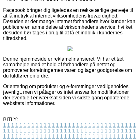
Facebook bringer dig ligeledes en række ærlige genveje til
at få indtryk af internet virksomhedens troværdighed.
Desuden er der mange internet forhandlere hvor kunder kan
publicere en anmeldelse af virksomhedens service, hvilket
desuden bør tages i brug til at få et indblik i kundernes
tilfredshed.
Denne hjemmeside er reklamefinansieret. Vi har et tæt
samarbejde med et hold af forhandlere på nettet og
promoverer forretningernes varer, og tager godtgørelse om
du fuldfører en ordre.
Orientering om produkter og e-forretninger vedligeholdes
jævnligt, men vi påtager os intet ansvar for modifikationer
der eventuelt er iværksat siden vi sidste gang opdaterede
websitets informationer.
BITLY:
1
1
1
1
1
1
1
1
1
1
1
1
1
1
1
1
1
1
1
1
1
1
1
1
1
1
1
1
1
1
1
1
1
1
1
1
1
1
1
1
1
1
1
1
1
1
1
1
1
1
1
1
1
1
1
1
1
1
1
1
1
1
1
1
1
1
1
1
1
1
1
1
1
1
1
1
1
1
1
1
1
1
1
1
1
1
1
1
1
1
1
1
1
1
1
1
1
1
1