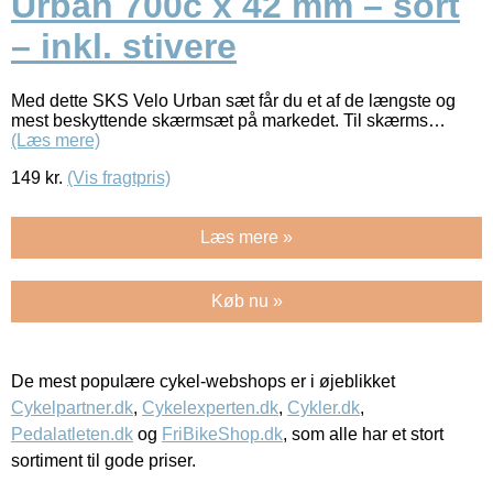
Urban 700c x 42 mm – sort
– inkl. stivere
Med dette SKS Velo Urban sæt får du et af de længste og
mest beskyttende skærmsæt på markedet. Til skærms…
(Læs mere)
149
kr.
(Vis fragtpris)
Læs mere »
Køb nu »
De mest populære cykel-webshops er i øjeblikket
Cykelpartner.dk
,
Cykelexperten.dk
,
Cykler.dk
,
Pedalatleten.dk
og
FriBikeShop.dk
, som alle har et stort
sortiment til gode priser.