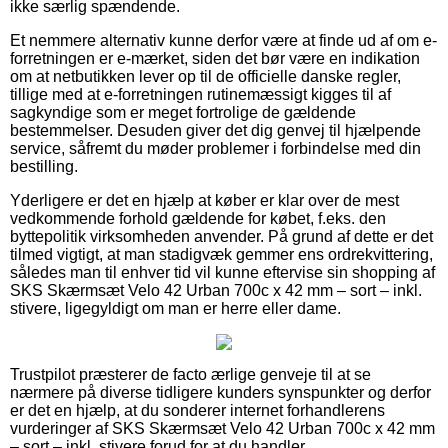
ikke særlig spændende.
Et nemmere alternativ kunne derfor være at finde ud af om e-
forretningen er e-mærket, siden det bør være en indikation
om at netbutikken lever op til de officielle danske regler,
tillige med at e-forretningen rutinemæssigt kigges til af
sagkyndige som er meget fortrolige de gældende
bestemmelser. Desuden giver det dig genvej til hjælpende
service, såfremt du møder problemer i forbindelse med din
bestilling.
Yderligere er det en hjælp at køber er klar over de mest
vedkommende forhold gældende for købet, f.eks. den
byttepolitik virksomheden anvender. På grund af dette er det
tilmed vigtigt, at man stadigvæk gemmer ens ordrekvittering,
således man til enhver tid vil kunne eftervise sin shopping af
SKS Skærmsæt Velo 42 Urban 700c x 42 mm – sort – inkl.
stivere, ligegyldigt om man er herre eller dame.
Trustpilot præsterer de facto ærlige genveje til at se
nærmere på diverse tidligere kunders synspunkter og derfor
er det en hjælp, at du sonderer internet forhandlerens
vurderinger af SKS Skærmsæt Velo 42 Urban 700c x 42 mm
– sort – inkl. stivere forud for at du handler.