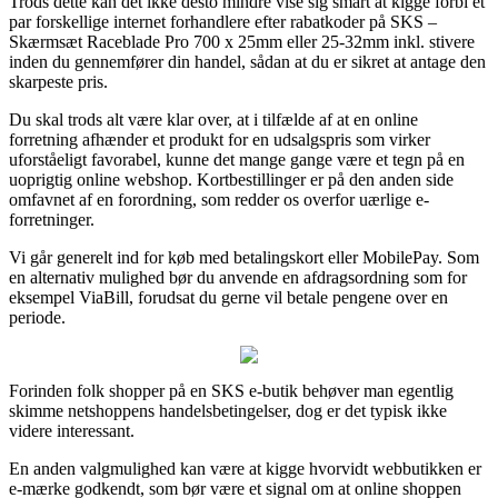
Trods dette kan det ikke desto mindre vise sig smart at kigge forbi et
par forskellige internet forhandlere efter rabatkoder på SKS –
Skærmsæt Raceblade Pro 700 x 25mm eller 25-32mm inkl. stivere
inden du gennemfører din handel, sådan at du er sikret at antage den
skarpeste pris.
Du skal trods alt være klar over, at i tilfælde af at en online
forretning afhænder et produkt for en udsalgspris som virker
uforståeligt favorabel, kunne det mange gange være et tegn på en
uoprigtig online webshop. Kortbestillinger er på den anden side
omfavnet af en forordning, som redder os overfor uærlige e-
forretninger.
Vi går generelt ind for køb med betalingskort eller MobilePay. Som
en alternativ mulighed bør du anvende en afdragsordning som for
eksempel ViaBill, forudsat du gerne vil betale pengene over en
periode.
Forinden folk shopper på en SKS e-butik behøver man egentlig
skimme netshoppens handelsbetingelser, dog er det typisk ikke
videre interessant.
En anden valgmulighed kan være at kigge hvorvidt webbutikken er
e-mærke godkendt, som bør være et signal om at online shoppen