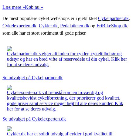
Læs mere »
Køb nu »
De mest populære cykel-webshops er i øjeblikket
Cykelpartner.dk
,
Cykelexperten.dk
,
Cykler.dk
,
Pedalatleten.dk
og
FriBikeShop.dk
,
som alle har et stort sortiment til gode priser.
Cykelpartner.dk sælger alt inden for cykler, cykeltilbehør og
udstyr og har en bred vifte af reservedele til din cykel. Klik her
for at se deres udvalg.
Se udvalget på Cykelpartner.dk
Cykelexperten.dk vil fremstå som en troværdig og
kvalitetsbevidst cykelforretning, der prioriterer god kvalitet,
gode priser samt service meget højt til alle deres kunder. Klik
her for at se deres udvalg.
Se udvalget på Cykelexperten.dk
Cykler.dk har et solidt udvalg af cykler i god kvalitet til