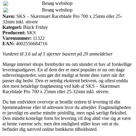
Besøg webshop
Besøg webshop
Navn:
SKS – Skærmsæt Raceblade Pro 700 x 25mm eller 25-
32mm inkl. stivere
Kategori:
Black Friday
Producent:
SKS
Varenummer:
11322
EAN:
4002556684716
Vurderet til
3.6
ud af 5 stjerner baseret på
29
anmeldelser
Mange internet shops frembyder nu om stunder et hav af forskellige
leveringsudgaver. En af dem der er mest populær er nu om dage
udleveringssteder, som gør det muligt at hente dine varer når det
passer dig bedst. Den er nemlig ekstremt bekvem, og oftest endda
den mest betalelige fragtløsning ved køb af SKS – Skærmsæt
Raceblade Pro 700 x 25mm eller 25-32mm inkl. stivere.
Du bør endvidere overveje at bestille ordren til levering til din
hjemmeadresse eller til adressen hvor du arbejder. Fragtmuligheden
er jævnligt en anelse mindre prisbillig, men også særligt fleksibel.
Den mindst kostelige form for levering vil dog altid vise sig at være
at hente varerne selv, men den mulighed stiller krav om at du
befinder dig nærved online butikkens tilholdssted.