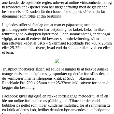
anerkender de opstillede regler, udover at online virksomheden af og
til revideres af eksperter som har meget erfaring med de gældende
bestemmelser. Desuden får du chance for support, såfremt du får
dilemmaer som følge af din bestilling.
Ligeledes stiller vi forslag om at man er påpasselig med de
grundlæggende vilkår der har betydning for købet, f.eks. hvilken
returrettighed e-shoppen kører med. I den sammenhæng er det også
vigtigt, at man til enhver tid bevarer sin ordrekvittering, så man altid
kan eftervise købet af SKS – Skærmsæt Raceblade Pro 700 x 25mm
eller 25-32mm inkl. stivere, hvad end du shopper til en voksen eller
et barn.
Trustpilot indebærer sådan set solide løsninger til at beskue ganske
mange eksisterende køberes synspunkter og derfor foreslåes det, at
du verificerer internet shoppens kritik af SKS – Skærmsæt
Raceblade Pro 700 x 25mm eller 25-32mm inkl. stivere forinden du
lægger din bestilling.
Facebook giver dig også en række fordelagtige metoder til at få en
idé om online forhandlerens pålidelighed. Tilmed er der endda
butikker på nettet som giver kunderne mulighed for at sammensætte
en kritik af deres køb, hvilket desuden bør anvendes til at bedømme