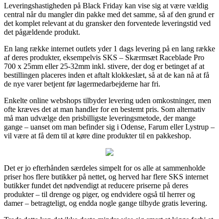
Leveringshastigheden på Black Friday kan vise sig at være vældig
central når du mangler din pakke med det samme, så af den grund er
det komplet relevant at du gransker den forventede leveringstid ved
det pågældende produkt.
En lang række internet outlets yder 1 dags levering på en lang række
af deres produkter, eksempelvis SKS – Skærmsæt Raceblade Pro
700 x 25mm eller 25-32mm inkl. stivere, der dog er betinget af at
bestillingen placeres inden et aftalt klokkeslæt, så at de kan nå at få
de nye varer betjent før lagermedarbejderne har fri.
Enkelte online webshops tilbyder levering uden omkostninger, men
ofte kræves det at man handler for en bestemt pris. Som alternativ
må man udvælge den prisbilligste leveringsmetode, der mange
gange – uanset om man befinder sig i Odense, Farum eller Lystrup –
vil være at få dem til at køre dine produkter til en pakkeshop.
Det er jo efterhånden særdeles simpelt for os alle at sammenholde
priser hos flere butikker på nettet, og herved har flere SKS internet
butikker fundet det nødvendigt at reducere priserne på deres
produkter – til drenge og piger, og endvidere også til herrer og
damer – betragteligt, og endda nogle gange tilbyde gratis levering.