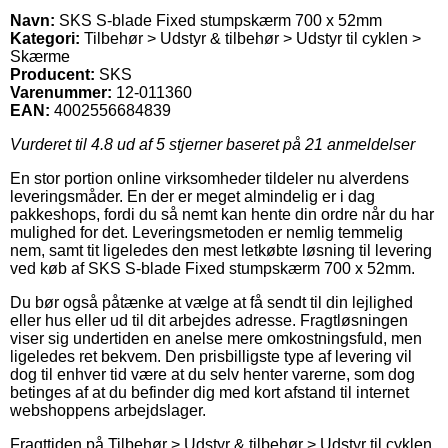
Navn:
SKS S-blade Fixed stumpskærm 700 x 52mm
Kategori:
Tilbehør > Udstyr & tilbehør > Udstyr til cyklen >
Skærme
Producent:
SKS
Varenummer:
12-011360
EAN:
4002556684839
Vurderet til
4.8
ud af 5 stjerner baseret på
21
anmeldelser
En stor portion online virksomheder tildeler nu alverdens
leveringsmåder. En der er meget almindelig er i dag
pakkeshops, fordi du så nemt kan hente din ordre når du har
mulighed for det. Leveringsmetoden er nemlig temmelig
nem, samt tit ligeledes den mest letkøbte løsning til levering
ved køb af SKS S-blade Fixed stumpskærm 700 x 52mm.
Du bør også påtænke at vælge at få sendt til din lejlighed
eller hus eller ud til dit arbejdes adresse. Fragtløsningen
viser sig undertiden en anelse mere omkostningsfuld, men
ligeledes ret bekvem. Den prisbilligste type af levering vil
dog til enhver tid være at du selv henter varerne, som dog
betinges af at du befinder dig med kort afstand til internet
webshoppens arbejdslager.
Fragttiden på Tilbehør > Udstyr & tilbehør > Udstyr til cyklen