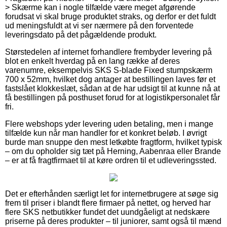
> Skærme kan i nogle tilfælde være meget afgørende
forudsat vi skal bruge produktet straks, og derfor er det fuldt
ud meningsfuldt at vi ser nærmere på den forventede
leveringsdato på det pågældende produkt.
Størstedelen af internet forhandlere frembyder levering på
blot en enkelt hverdag på en lang række af deres
varenumre, eksempelvis SKS S-blade Fixed stumpskærm
700 x 52mm, hvilket dog antager at bestillingen laves før et
fastslået klokkeslæt, sådan at de har udsigt til at kunne nå at
få bestillingen på posthuset forud for at logistikpersonalet får
fri.
Flere webshops yder levering uden betaling, men i mange
tilfælde kun når man handler for et konkret beløb. I øvrigt
burde man snuppe den mest letkøbte fragtform, hvilket typisk
– om du opholder sig tæt på Herning, Aabenraa eller Brande
– er at få fragtfirmaet til at køre ordren til et udleveringssted.
Det er efterhånden særligt let for internetbrugere at søge sig
frem til priser i blandt flere firmaer på nettet, og herved har
flere SKS netbutikker fundet det uundgåeligt at nedskære
priserne på deres produkter – til juniorer, samt også til mænd