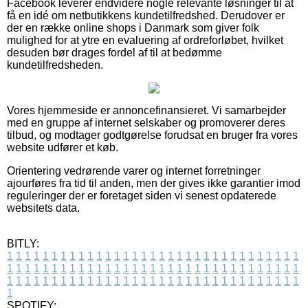
Facebook leverer endvidere nogle relevante løsninger til at
få en idé om netbutikkens kundetilfredshed. Derudover er
der en række online shops i Danmark som giver folk
mulighed for at ytre en evaluering af ordreforløbet, hvilket
desuden bør drages fordel af til at bedømme
kundetilfredsheden.
Vores hjemmeside er annoncefinansieret. Vi samarbejder
med en gruppe af internet selskaber og promoverer deres
tilbud, og modtager godtgørelse forudsat en bruger fra vores
website udfører et køb.
Orientering vedrørende varer og internet forretninger
ajourføres fra tid til anden, men der gives ikke garantier imod
reguleringer der er foretaget siden vi senest opdaterede
websitets data.
BITLY:
1
1
1
1
1
1
1
1
1
1
1
1
1
1
1
1
1
1
1
1
1
1
1
1
1
1
1
1
1
1
1
1
1
1
1
1
1
1
1
1
1
1
1
1
1
1
1
1
1
1
1
1
1
1
1
1
1
1
1
1
1
1
1
1
1
1
1
1
1
1
1
1
1
1
1
1
1
1
1
1
1
1
1
1
1
1
1
1
1
1
1
1
1
1
1
1
1
1
1
1
SPOTIFY: