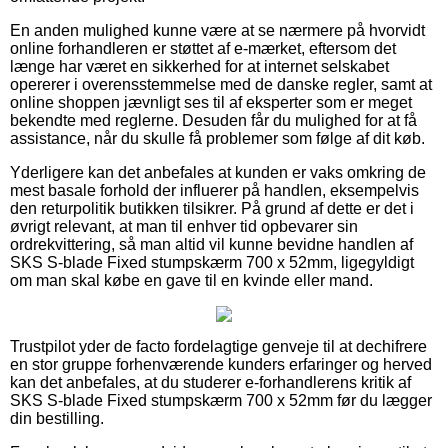
En anden mulighed kunne være at se nærmere på hvorvidt
online forhandleren er støttet af e-mærket, eftersom det
længe har været en sikkerhed for at internet selskabet
opererer i overensstemmelse med de danske regler, samt at
online shoppen jævnligt ses til af eksperter som er meget
bekendte med reglerne. Desuden får du mulighed for at få
assistance, når du skulle få problemer som følge af dit køb.
Yderligere kan det anbefales at kunden er vaks omkring de
mest basale forhold der influerer på handlen, eksempelvis
den returpolitik butikken tilsikrer. På grund af dette er det i
øvrigt relevant, at man til enhver tid opbevarer sin
ordrekvittering, så man altid vil kunne bevidne handlen af
SKS S-blade Fixed stumpskærm 700 x 52mm, ligegyldigt
om man skal købe en gave til en kvinde eller mand.
Trustpilot yder de facto fordelagtige genveje til at dechifrere
en stor gruppe forhenværende kunders erfaringer og herved
kan det anbefales, at du studerer e-forhandlerens kritik af
SKS S-blade Fixed stumpskærm 700 x 52mm før du lægger
din bestilling.