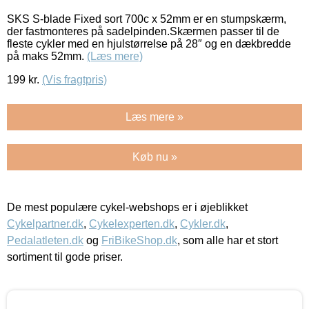
SKS S-blade Fixed sort 700c x 52mm er en stumpskærm,
der fastmonteres på sadelpinden.Skærmen passer til de
fleste cykler med en hjulstørrelse på 28″ og en dækbredde
på maks 52mm.
(Læs mere)
199
kr.
(Vis fragtpris)
Læs mere »
Køb nu »
De mest populære cykel-webshops er i øjeblikket
Cykelpartner.dk
,
Cykelexperten.dk
,
Cykler.dk
,
Pedalatleten.dk
og
FriBikeShop.dk
, som alle har et stort
sortiment til gode priser.