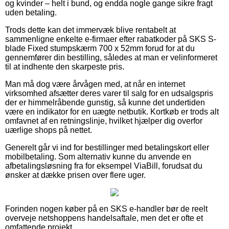
og kvinder – helt i bund, og endda nogle gange sikre fragt
uden betaling.
Trods dette kan det immervæk blive rentabelt at
sammenligne enkelte e-firmaer efter rabatkoder på SKS S-
blade Fixed stumpskærm 700 x 52mm forud for at du
gennemfører din bestilling, således at man er velinformeret
til at indhente den skarpeste pris.
Man må dog være årvågen med, at når en internet
virksomhed afsætter deres varer til salg for en udsalgspris
der er himmelråbende gunstig, så kunne det undertiden
være en indikator for en uægte netbutik. Kortkøb er trods alt
omfavnet af en retningslinje, hvilket hjælper dig overfor
uærlige shops på nettet.
Generelt går vi ind for bestillinger med betalingskort eller
mobilbetaling. Som alternativ kunne du anvende en
afbetalingsløsning fra for eksempel ViaBill, forudsat du
ønsker at dække prisen over flere uger.
Forinden nogen køber på en SKS e-handler bør de reelt
overveje netshoppens handelsaftale, men det er ofte et
omfattende projekt.