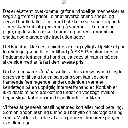
Det er ekstremt overkommeligt for almindelige mennesker at
søge sig frem til priser i blandt diverse online shops, og
derved har flertallet af internet butikker ikke kunne slippe for
at nedskære udsalgspriserne på varerne – til drenge og
piger, og desuden også til damer og herrer – enormt, og
endda nogle gange yde fragt uden gebyr.
Det kan dog ikke desto mindre vise sig nyttigt at tjekke et par
forretninger på nettet efter tilbud på SKS Rennkompressor
Fodpumpe forinden du handler, således at man er på den
sikre side med at få fat i den laveste pris.
Du bør dog være så påpasselig, at hvis en webshop tilbyder
deres varer til salg for en salgspris som kan ses som
hamrende fremragende, er det undertiden være et
kendetegn på en uoprigtig internet forhandler. Kortkøb er
ikke desto mindre dækket ind under en vedtægt, hvilket
begunstiger køberen imod svindlende e-butikker.
Vi foreslår generelt bestillinger med kort eller mobilbetaling.
Som en anden løsning kunne du benytte en afdragsløsning
som fx ViaBill, i tilfælde af at du gerne vil honorere pengene
over flere uger.