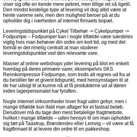
viser sig ofte en kende mere pebret, men tillige ret så ligetil.
Den mindst kostelige type af levering vil dog altid være at
hente varerne selv, men den mulighed beroer på at du
opholder dig i nærheden af internet firmaets bopæl.
Leveringstidspunktet på Cykel Tilbehør -> Cykelpumper ->
Fodpumpe – Fodpumper kan i nogle tilfælde være særdeles
vigtig hvis man behøver din ordre om kort tid, og med det
formål er det rimelig centralt at man studerer
leveringstidspunktet ved den relevante vare.
Masser af online webshops yder levering på blot en enkelt
hverdag på deres primære varer, eksempelvis SKS
Rennkompressor Fodpumpe, som trods alt regnes ud fra at
du bestiller før et givent tidspunkt, med hensynstagen til at
de har udsigt til at kunne nå at få produkterne ud af døren
inden lagerpersonalet har fyraften.
Nogle internet virksomheder lover fragt uden gebyr, men i
mange tilfælde kun ifald man aftager for et fastsat beløb.
Derudover må du tage den mest betalelige fragtmetode,
hvilket i mange tilfælde – uden hensyn til om man opholder
sig tæt på Taastrup, Brønderslev eller Lemvig – vil være at få
fragtfirmaet til at levere din ordre til en pakkeshop.