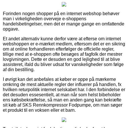
Forinden nogen shopper på en internet webshop behøver
man i virkeligheden overveje e-shoppens
handelsbetingelser, men det er mange gange en omfattende
opgave.
Et andet alternativ kunne derfor være at efterse om internet
webshoppen er e-mærket medlem, eftersom det er en sikring
om at online forhandleren efterfølger de officielle regler,
tillige med at e-shoppen ofte besøges af fagfolk der mestrer
lovgivningen. Dette er desuden en god lejlighed til at blive
assisteret, ifald du bliver udsat for vanskeligheder som følge
af din bestilling.
I øvrigt kan det anbefales at køber er oppe på mærkerne
omkring de mest aktuelle regler der influerer på handlen, fx
hvilken returpolitik internet selskabet har. I den forbindelse er
det desuden essesentielt, at man når som helst bibeholder
ens købsbekræftelse, så man en anden gang kan bekræfte
sit køb af SKS Rennkompressor Fodpumpe, om man søger
et produkt til en voksen eller et barn.