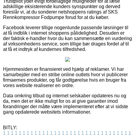
Trustpilot yder evigt fordelagtige muligheder for at læse
adskillige eksisterende kunders synspunkter og derved
foreslår vi, at du sonderer netshoppens ratings af SKS
Rennkompressor Fodpumpe forud for at du køber.
Facebook leverer tillige nogenlunde passende løsninger til
at få indblik i internet shoppens pålidelighed. Desuden er
der faktisk e-handler hvor du kan sammensætte en vurdering
af virksomhedens service, som tillige bør drages fordel af til
at få et indtryk af kundernes tilfredshed.
Hjemmesiden er finansieret ved hjælp af reklamer. Vi har
samarbejder med en stribe online outlets hvor vi publicerer
firmaernes produkter, og får godtgørelse hvis en bruger fra
vores website realiserer en ordre.
Data omkring tilbud og internet selskaber opdateres nu og
da, men det er ikke muligt for os at give garantier imod
forandringer der måtte være implementeret efter at vi sidste
gang opdaterede websitets informationer.
BITLY:
1
1
1
1
1
1
1
1
1
1
1
1
1
1
1
1
1
1
1
1
1
1
1
1
1
1
1
1
1
1
1
1
1