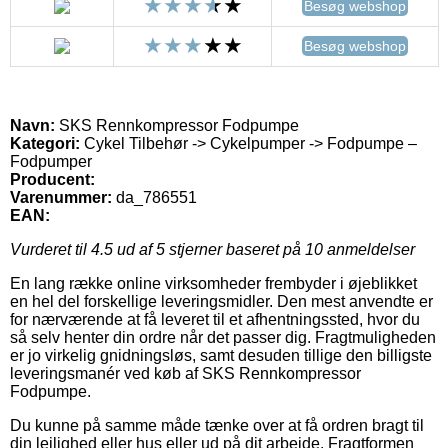
Besøg webshop
Besøg webshop
Navn:
SKS Rennkompressor Fodpumpe
Kategori:
Cykel Tilbehør -> Cykelpumper -> Fodpumpe –
Fodpumper
Producent:
Varenummer:
da_786551
EAN:
Vurderet til
4.5
ud af 5 stjerner baseret på
10
anmeldelser
En lang række online virksomheder frembyder i øjeblikket
en hel del forskellige leveringsmidler. Den mest anvendte er
for nærværende at få leveret til et afhentningssted, hvor du
så selv henter din ordre når det passer dig. Fragtmuligheden
er jo virkelig gnidningsløs, samt desuden tillige den billigste
leveringsmanér ved køb af SKS Rennkompressor
Fodpumpe.
Du kunne på samme måde tænke over at få ordren bragt til
din lejlighed eller hus eller ud på dit arbejde. Fragtformen