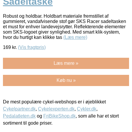
Sadeltaske
Robust og holdbar. Holdbart materiale fremstillet af
gummieret, vandafvisende stof gør SKS Racer sadeltasken
et must for enhver landevejsrytter. Reflekterende elementer
som SKS-logoet giver synlighed. Med smart klik-system,
hvor du hurtigt kan klikke tas
(Læs mere)
169
kr.
(Vis fragtpris)
Læs mere »
Køb nu »
De mest populære cykel-webshops er i øjeblikket
Cykelpartner.dk
,
Cykelexperten.dk
,
Cykler.dk
,
Pedalatleten.dk
og
FriBikeShop.dk
, som alle har et stort
sortiment til gode priser.