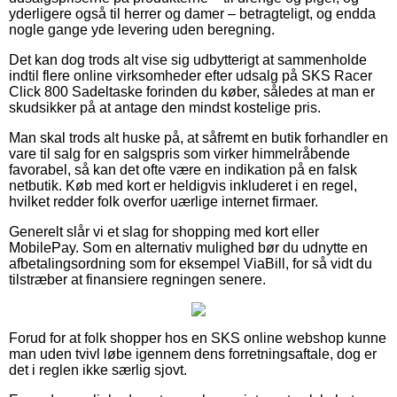
yderligere også til herrer og damer – betragteligt, og endda
nogle gange yde levering uden beregning.
Det kan dog trods alt vise sig udbytterigt at sammenholde
indtil flere online virksomheder efter udsalg på SKS Racer
Click 800 Sadeltaske forinden du køber, således at man er
skudsikker på at antage den mindst kostelige pris.
Man skal trods alt huske på, at såfremt en butik forhandler en
vare til salg for en salgspris som virker himmelråbende
favorabel, så kan det ofte være en indikation på en falsk
netbutik. Køb med kort er heldigvis inkluderet i en regel,
hvilket redder folk overfor uærlige internet firmaer.
Generelt slår vi et slag for shopping med kort eller
MobilePay. Som en alternativ mulighed bør du udnytte en
afbetalingsordning som for eksempel ViaBill, for så vidt du
tilstræber at finansiere regningen senere.
Forud for at folk shopper hos en SKS online webshop kunne
man uden tvivl løbe igennem dens forretningsaftale, dog er
det i reglen ikke særlig sjovt.