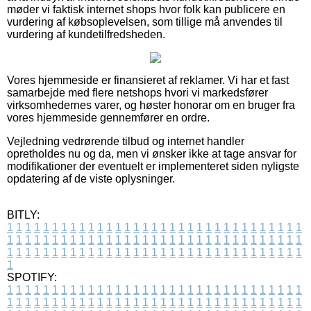
møder vi faktisk internet shops hvor folk kan publicere en
vurdering af købsoplevelsen, som tillige må anvendes til
vurdering af kundetilfredsheden.
Vores hjemmeside er finansieret af reklamer. Vi har et fast
samarbejde med flere netshops hvori vi markedsfører
virksomhedernes varer, og høster honorar om en bruger fra
vores hjemmeside gennemfører en ordre.
Vejledning vedrørende tilbud og internet handler
opretholdes nu og da, men vi ønsker ikke at tage ansvar for
modifikationer der eventuelt er implementeret siden nyligste
opdatering af de viste oplysninger.
BITLY:
1
1
1
1
1
1
1
1
1
1
1
1
1
1
1
1
1
1
1
1
1
1
1
1
1
1
1
1
1
1
1
1
1
1
1
1
1
1
1
1
1
1
1
1
1
1
1
1
1
1
1
1
1
1
1
1
1
1
1
1
1
1
1
1
1
1
1
1
1
1
1
1
1
1
1
1
1
1
1
1
1
1
1
1
1
1
1
1
1
1
1
1
1
1
1
1
1
1
1
1
SPOTIFY:
1
1
1
1
1
1
1
1
1
1
1
1
1
1
1
1
1
1
1
1
1
1
1
1
1
1
1
1
1
1
1
1
1
1
1
1
1
1
1
1
1
1
1
1
1
1
1
1
1
1
1
1
1
1
1
1
1
1
1
1
1
1
1
1
1
1