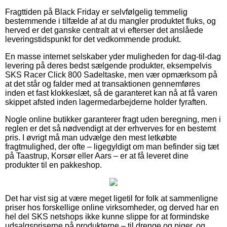
Fragttiden på Black Friday er selvfølgelig temmelig
bestemmende i tilfælde af at du mangler produktet fluks, og
herved er det ganske centralt at vi efterser det anslåede
leveringstidspunkt for det vedkommende produkt.
En masse internet selskaber yder muligheden for dag-til-dag
levering på deres bedst sælgende produkter, eksempelvis
SKS Racer Click 800 Sadeltaske, men vær opmærksom på
at det står og falder med at transaktionen gennemføres
inden et fast klokkeslæt, så de garanteret kan nå at få varen
skippet afsted inden lagermedarbejderne holder fyraften.
Nogle online butikker garanterer fragt uden beregning, men i
reglen er det så nødvendigt at der erhverves for en bestemt
pris. I øvrigt må man udvælge den mest letkøbte
fragtmulighed, der ofte – ligegyldigt om man befinder sig tæt
på Taastrup, Korsør eller Aars – er at få leveret dine
produkter til en pakkeshop.
Det har vist sig at være meget ligetil for folk at sammenligne
priser hos forskellige online virksomheder, og derved har en
hel del SKS netshops ikke kunne slippe for at formindske
udsalgspriserne på produkterne – til drenge og piger, og