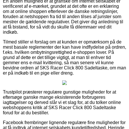
En anden mulighed er at granske om internet selskabet er
verificeret af e-mærket, grundet at det ofte er en erklæring
om at online shoppen efterlever de danske retningslinjer,
foruden at netshoppen fra tid til anden tilses af jurister som
mestrer de gældende regulativer. Det giver dig anledning til
at få bistand, for så vidt du skulle få dilemmaer ved dit
indkøb.
Tilmed stiller vi forslag om at kunden er opmærksom på de
mest basale reglementer der kan have indflydelse på ordren,
f.eks. hvilken ombytningsrettighed e-shoppen lover. På
grund af dette er det tillige vigtigt, at man til enhver tid
gemmer ens e-mail kvittering, så man senere vil kunne
bevidne ordren af SKS Racer Click 800 Sadeltaske, om man
er på indkøb til en pige eller dreng.
Trustpilot præsterer regulære gunstige muligheder for at
eftersøge ganske mange eksisterende forbrugeres
iagttagelser og derved slår vi et slag for, at du tolker online
webshoppens kritik af SKS Racer Click 800 Sadeltaske
forud for at du bestiller.
Facebook frembringer lignende regulære fine muligheder for
at få indtryk af internet selskabets kundetilfredshed. Herinde