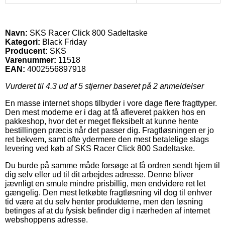
Navn:
SKS Racer Click 800 Sadeltaske
Kategori:
Black Friday
Producent:
SKS
Varenummer:
11518
EAN:
4002556897918
Vurderet til
4.3
ud af 5 stjerner baseret på
2
anmeldelser
En masse internet shops tilbyder i vore dage flere fragttyper.
Den mest moderne er i dag at få afleveret pakken hos en
pakkeshop, hvor det er meget fleksibelt at kunne hente
bestillingen præcis når det passer dig. Fragtløsningen er jo
ret bekvem, samt ofte ydermere den mest betalelige slags
levering ved køb af SKS Racer Click 800 Sadeltaske.
Du burde på samme måde forsøge at få ordren sendt hjem til
dig selv eller ud til dit arbejdes adresse. Denne bliver
jævnligt en smule mindre prisbillig, men endvidere ret let
gængelig. Den mest letkøbte fragtløsning vil dog til enhver
tid være at du selv henter produkterne, men den løsning
betinges af at du fysisk befinder dig i nærheden af internet
webshoppens adresse.